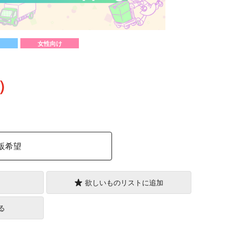
女性向け
込）
販希望
欲しいものリストに追加
る