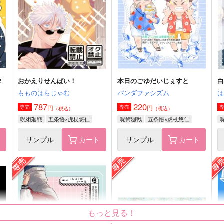
787
472
4
円
円
（税込）
（税込）
五条悟×虎杖悠仁
五条悟×虎杖悠仁
サンプル
作品詳細
サンプル
作品詳細
２
おかえりせんぱい！
本日のごゆだいじぇすと
もものはらじゃむ
パンダファシズム
787
220
円
円
専売
専売
（税込）
（税込）
呪術廻戦
五条悟×虎杖悠仁
呪術廻戦
五条悟×虎杖悠仁
ト
サンプル
カート
サンプル
カート
ごじょにゃんとゆじくんまと
DAILY
ご
もっと見る！
め
arcana8