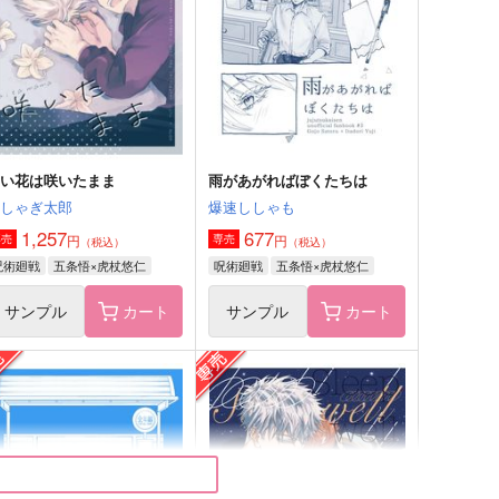
72
330
円
円
（税込）
（税込）
五条悟×虎杖悠仁
五条悟×虎杖悠仁
サンプル
作品詳細
サンプル
作品詳細
白い花は咲いたまま
雨があがればぼくたちは
はしゃぎ太郎
爆速ししゃも
1,257
677
円
円
専売
専売
（税込）
（税込）
呪術廻戦
五条悟×虎杖悠仁
呪術廻戦
五条悟×虎杖悠仁
サンプル
カート
サンプル
カート
じょにゃんとゆじくん4
子虎ちゃんといっしょ！
ゴビョウ
ゴビョウ