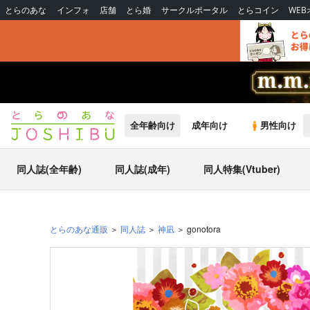
とらのあな
インフォ
店舗
とら婚
サークルポータル
とらコイン
WE
全年齢向け
成年向け
男性向け
同人誌(全年齢)
同人誌(成年)
同人特集(Vtuber)
とらのあな通販
同人誌
神凪
gonotora