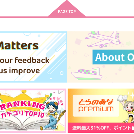
ゴビョウ
629
7
円
（税込）
1,887
円
（税込）
五条悟×虎杖悠仁
五条悟×虎杖悠仁
サンプル
作品詳細
サンプル
作品詳細
好きって言ってよ。下
続く道を君と
猿と腰掛
だらけきった白熊
1,572
707
円
円
専売
専売
（税込）
（税込）
呪術廻戦
五条悟×虎杖悠仁
呪術廻戦
五条悟×虎杖悠仁
ト
サンプル
カート
サンプル
カート