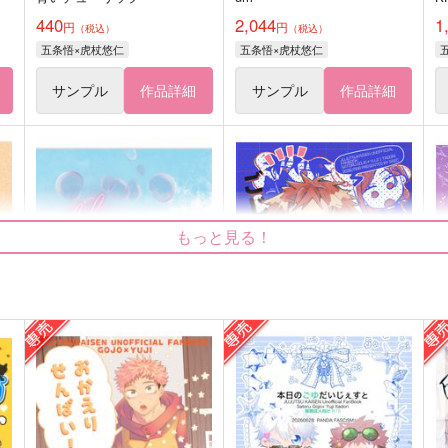
440
2,044
1
円
円
（税込）
（税込）
五条悟×虎杖悠仁
五条悟×虎杖悠仁
サンプル
作品詳細
サンプル
作品詳細
もっと見る！
bluedays
ごじょにゃんとゆじくん6
cafe cocoa
ゴビョウ