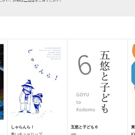
しゃらんら！
五悠と子ども６
青いチューリップ
um
K