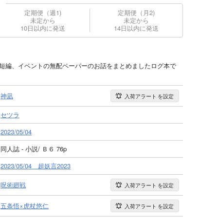
定期便（週1)
定期便（月2)
未定から
未定から
10日以内に発送
14日以内に発送
した短編、イベントの無配ペーパーのお話をまとめましたログ本で
神凪
入荷アラート
を設定
セツラ
2023/05/04
同人誌 - 小説/ Ｂ６ 76p
2023/05/04 超妖言2023
呪術廻戦
入荷アラート
を設定
五条悟×虎杖悠仁
入荷アラート
を設定