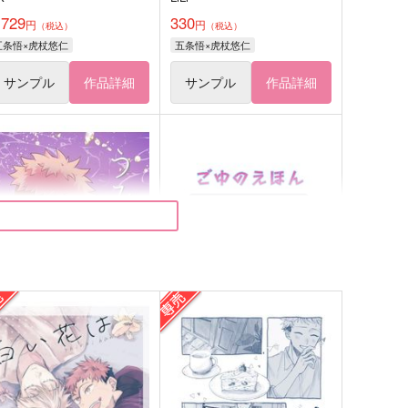
,729
330
円
円
（税込）
（税込）
五条悟×虎杖悠仁
五条悟×虎杖悠仁
サンプル
作品詳細
サンプル
作品詳細
うみのなきごえ
ごゆのえほん
カタコト炒飯
ぷにぷに