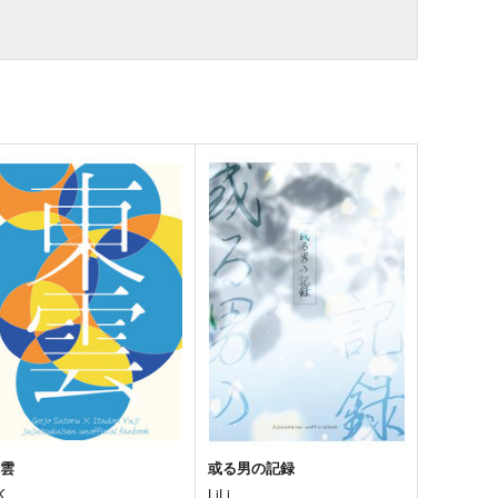
東雲
或る男の記録
K
LiLi