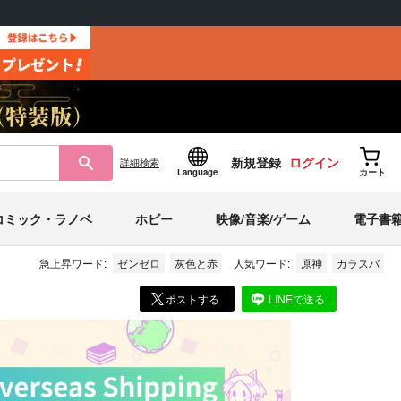
新規登録
ログイン
詳細
検索
Language
カート
コミック・ラノベ
ホビー
映像/音楽/ゲーム
電子書
急上昇ワード:
ゼンゼロ
灰色と赤
人気ワード:
原神
カラスバ
ポストする
LINEで送る