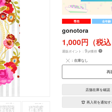
専売
全年齢
gonotora
1,000円（税
9
通販ポイント：
pt獲得
？
╳
：在庫なし
再
店舗在庫
を確認
再入荷を通知す