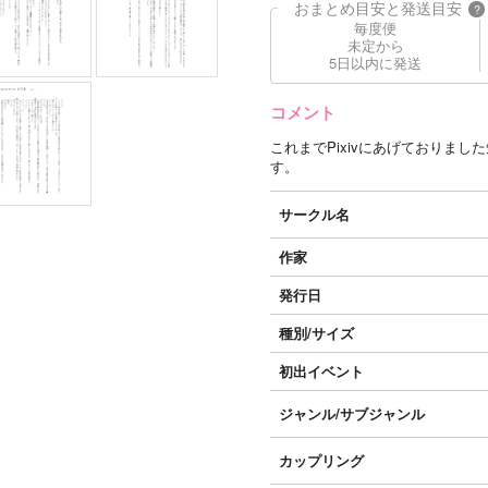
おまとめ目安と発送目安
?
毎度便
未定から
5日以内に発送
コメント
これまでPixivにあげておりま
す。
サークル名
作家
発行日
種別/サイズ
初出イベント
ジャンル/
サブジャンル
カップリング