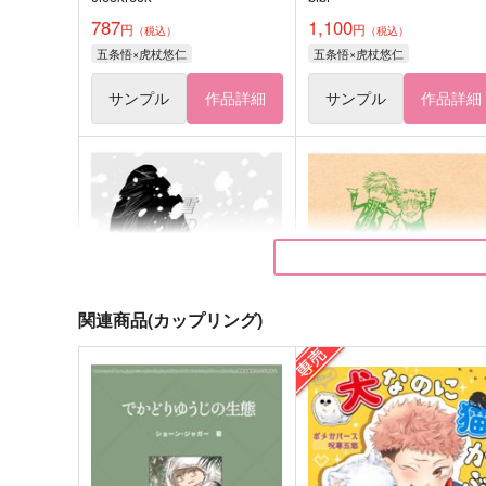
787
1,100
円
円
（税込）
（税込）
五条悟×虎杖悠仁
五条悟×虎杖悠仁
サンプル
作品詳細
サンプル
作品詳細
関連商品(カップリング)
雪のかさぶた
ソレはソレ！コレはコレ！
ドライブスルー
青いチューリップ