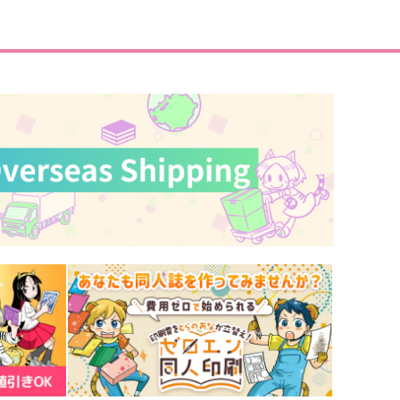
87
787
円
円
（税込）
（税込）
五条悟×虎杖悠仁
五条悟×虎杖悠仁
サンプル
作品詳細
サンプル
作品詳細
それは蜃気楼のような
Sleep well
黄昏レモネード
瓦落多の墓
724
629
円
円
専売
専売
（税込）
（税込）
呪術廻戦
五条悟×虎杖悠仁
呪術廻戦
五条悟×虎杖悠仁
サンプル
カート
サンプル
カート