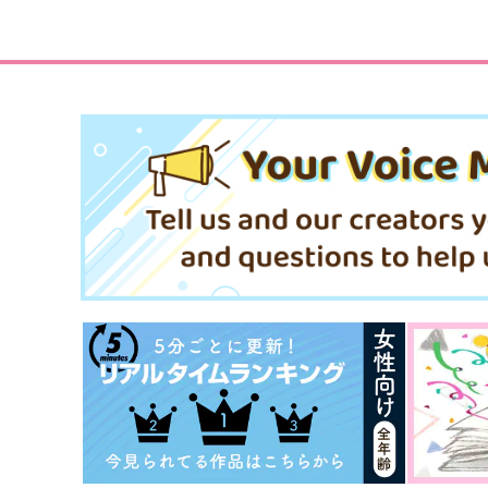
110
110
円
円
（税込）
（税込）
五条悟×虎杖悠仁
五条悟×虎杖悠仁
サンプル
作品詳細
サンプル
作品詳細
ビューティフルデイズ
彼の人の話
帰路
無常讃歌
472
787
円
円
専売
（税込）
（税込）
呪術廻戦
五条悟×虎杖悠仁
呪術廻戦
五条悟×虎杖悠仁
サンプル
カート
サンプル
カー
カタオモイ
すきすきすきすぎ！
緑茶派
青いチューリップ