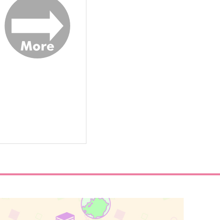
サンプル
作品詳細
サンプル
作品詳細
n summer
エンドロールで終わりじゃな
い
iwaba
パンタグラフ
,100
円
（税込）
629
円
（税込）
場地圭介×松野千冬
松野千冬×花垣武道