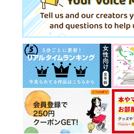
サンプル
作品詳細
サンプル
作品詳細
白雪姫 THE AFTER
ラムジレンマ
Mimosa
雪國
715
1,572
円
円
（税込）
（税込）
場地圭介×松野千冬
佐野万次郎×花垣武道