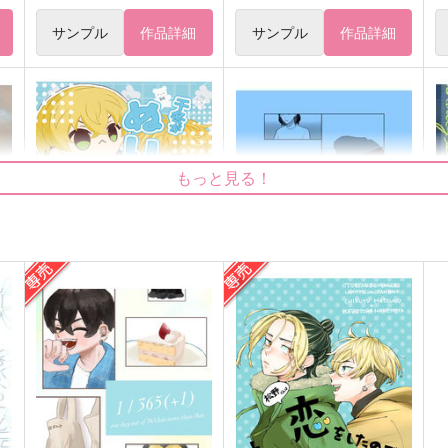
サンプル
作品詳細
サンプル
作品詳細
もっと見る！
千冬がぬいになりまして！？
Anecdotes
S
TSUBUKKO
こんなもん
629
472
7
円
円
（税込）
（税込）
松野千冬×花垣武道
場地圭介×松野千冬