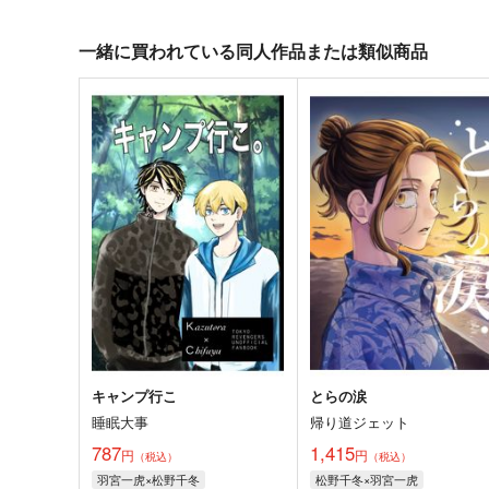
一緒に買われている同人作品または類似商品
キャンプ行こ
とらの涙
睡眠大事
帰り道ジェット
787
1,415
円
円
（税込）
（税込）
羽宮一虎×松野千冬
松野千冬×羽宮一虎