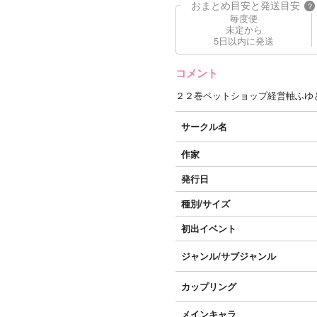
おまとめ目安と発送目安
?
毎度便
未定から
5日以内に発送
コメント
２２巻ペットショップ経営軸ふゆ
サークル名
作家
発行日
種別/サイズ
初出イベント
ジャンル/
サブジャンル
カップリング
メインキャラ