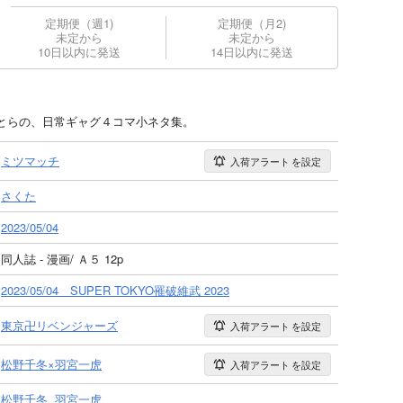
定期便（週1)
定期便（月2)
未定から
未定から
10日以内に発送
14日以内に発送
とらの、日常ギャグ４コマ小ネタ集。
ミツマッチ
入荷アラート
を設定
さくた
2023/05/04
同人誌 - 漫画/ Ａ５ 12p
2023/05/04 SUPER TOKYO罹破維武 2023
東京卍リベンジャーズ
入荷アラート
を設定
松野千冬×羽宮一虎
入荷アラート
を設定
松野千冬
羽宮一虎