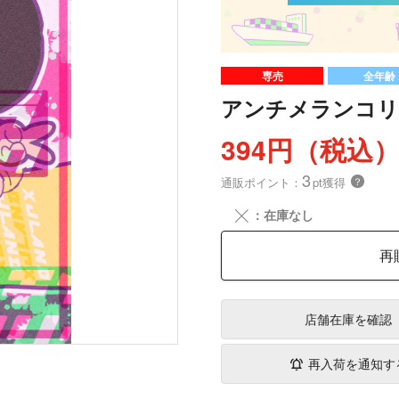
専売
全年齢
アンチメランコリ
394円（税込
3
通販ポイント：
pt獲得
？
╳
：在庫なし
再
店舗在庫
を確認
再入荷を通知す