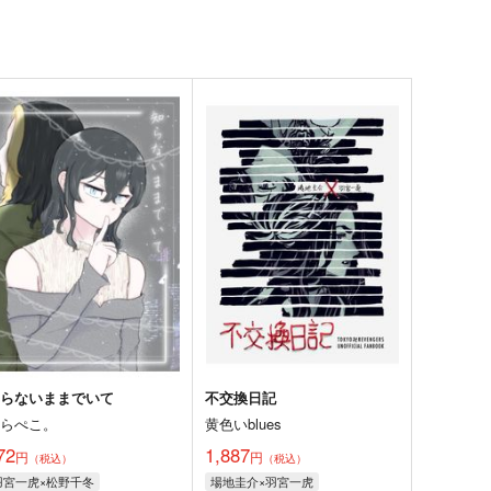
知らないままでいて
不交換日記
はらぺこ。
黄色いblues
72
1,887
円
円
（税込）
（税込）
羽宮一虎×松野千冬
場地圭介×羽宮一虎