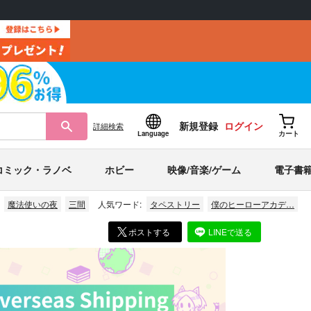
新規登録
ログイン
詳細
検索
Language
カート
コミック・ラノベ
ホビー
映像/音楽/ゲーム
電子書
魔法使いの夜
三間
人気ワード:
タペストリー
僕のヒーローアカデ…
ポストする
LINEで送る