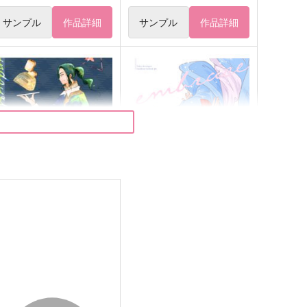
サンプル
作品詳細
サンプル
作品詳細
unday＆Sundae
embrace
森くり堂
smallbox
87
1,257
円
円
（税込）
（税込）
場地圭介×松野千冬
松野千冬×場地圭介