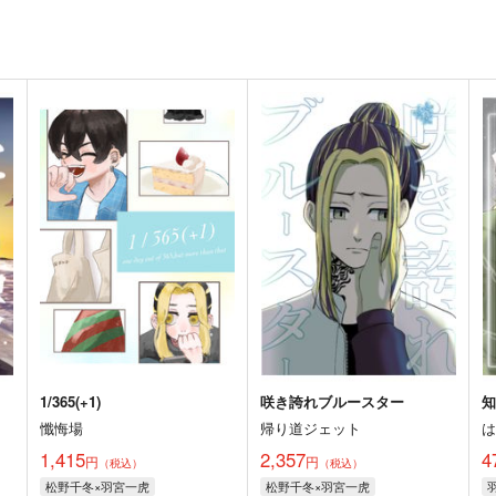
1/365(+1)
咲き誇れブルースター
懺悔場
帰り道ジェット
1,415
2,357
4
円
円
（税込）
（税込）
松野千冬×羽宮一虎
松野千冬×羽宮一虎