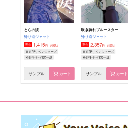
サンプル
作品詳細
サンプル
作品詳細
とらの涙
咲き誇れブルースター
帰り道ジェット
帰り道ジェット
1,415
2,357
円
円
専売
専売
（税込）
（税込）
東京卍リベンジャーズ
東京卍リベンジャーズ
松野千冬×羽宮一虎
松野千冬×羽宮一虎
サンプル
カート
サンプル
カー
あおくひかる
夜明けのトゥルーエンド
鉢植え23℃
25:00
715
660
円
円
（税込）
（税込）
松野千冬×場地圭介
松野千冬×場地圭介