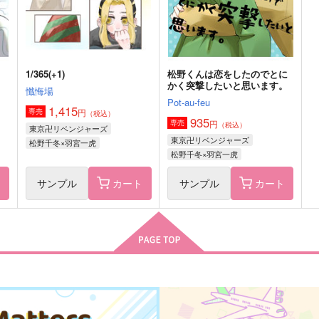
サンプル
作品詳細
サンプル
作品詳細
1/365(+1)
松野くんは恋をしたのでとに
かく突撃したいと思います。
懺悔場
Pot-au-feu
1,415
円
専売
（税込）
935
円
専売
（税込）
東京卍リベンジャーズ
東京卍リベンジャーズ
松野千冬×羽宮一虎
松野千冬×羽宮一虎
ト
サンプル
カート
サンプル
カート
初恋
Two juvenile birds
I
世界の果てまで
niwaba
n
315
2,357
1
円
円
（税込）
（税込）
場地圭介×松野千冬
場地圭介×松野千冬