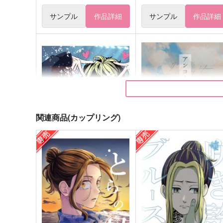
サンプル
作品詳細
サンプル
作品詳細
関連商品(カップリング)
ALL IDOL TORA
アンコールはいらない
ONESTAR
CHIBORI
660
993
円
円
（税込）
（税込）
羽宮一虎×場地圭介
羽宮一虎×場地圭介