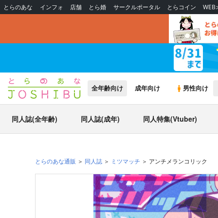
とらのあな
インフォ
店舗
とら婚
サークルポータル
とらコイン
WE
全年齢向け
成年向け
男性向け
同人誌(全年齢)
同人誌(成年)
同人特集(Vtuber)
とらのあな通販
同人誌
ミツマッチ
アンチメランコリック