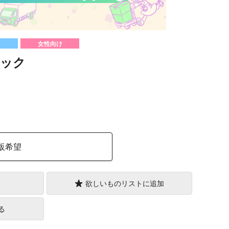
女性向け
ック
）
販希望
欲しいものリストに追加
る