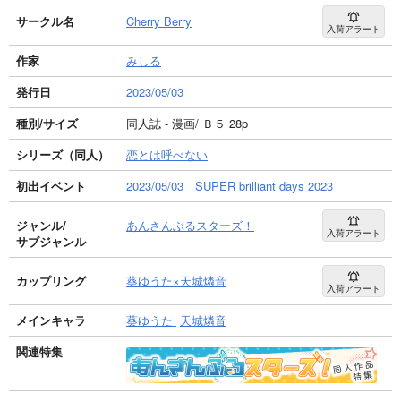
サークル名
Cherry Berry
入荷アラート
作家
みしる
発行日
2023/05/03
種別/サイズ
同人誌 - 漫画/ Ｂ５ 28p
シリーズ（同人）
恋とは呼べない
初出イベント
2023/05/03 SUPER brilliant days 2023
ジャンル/
あんさんぶるスターズ！
入荷アラート
サブジャンル
カップリング
葵ゆうた×天城燐音
入荷アラート
メインキャラ
葵ゆうた
天城燐音
関連特集