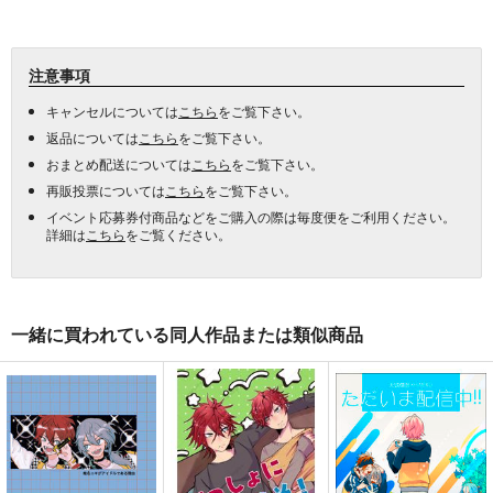
注意事項
キャンセルについては
こちら
をご覧下さい。
返品については
こちら
をご覧下さい。
おまとめ配送については
こちら
をご覧下さい。
再販投票については
こちら
をご覧下さい。
イベント応募券付商品などをご購入の際は毎度便をご利用ください。
詳細は
こちら
をご覧ください。
一緒に買われている同人作品または類似商品