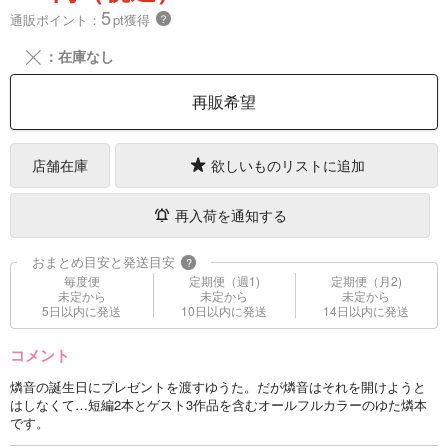
5
通販ポイント：
pt獲得
？
╳
：在庫なし
再販希望
店舗在庫
欲しいものリストに追加
再入荷を通知する
おまとめ目安と発送目安
?
毎度便
定期便（週1)
定期便（月2)
未定から
未定から
未定から
5日以内に発送
10日以内に発送
14日以内に発送
コメント
燐音の誕生日にプレゼントを渡すゆうた。だが燐音はそれを開けようと
はしなくて…短編2本とゲスト3作品を含むオールフルカラーのゆた燐本
です。