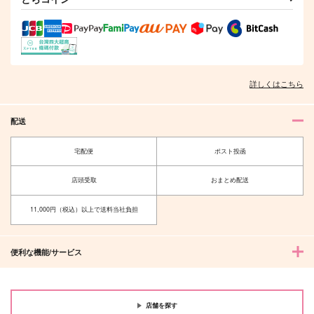
Bee
何だ？4.5
おちゃわん
街屋
おちゃわん
1,100
円
（税込）
1,100
692
円
円
（税込）
（税込）
天城燐音×天城一彩
天城燐音
天城燐音×天城一彩
サンプル
サンプル
サンプル
詳しくはこちら
作品詳細
作品詳細
作品詳細
配送
宅配便
ポスト投函
店頭受取
おまとめ配送
11,000円（税込）以上で送料当社負担
便利な機能/サービス
なんだかんだありまし
ダブセン短編2
ふたりのプラネテス
て結婚しました
店舗を探す
usami
まんぷく亭