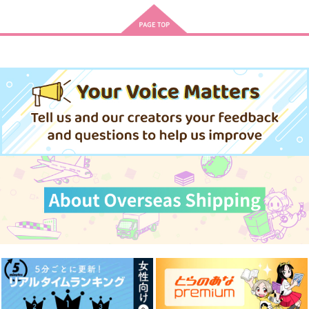
Rough & Honey
Specialite
RE:RECORDING2
鳩ほりっく
Last Resort
Russian Roulette
944
787
1,430
円
円
円
（税込）
（税込）
（税込）
天城燐音×HiMERU
椎名ニキ×天城燐音
天城燐音×HiMERU
サンプル
サンプル
サンプル
作品詳細
作品詳細
作品詳細