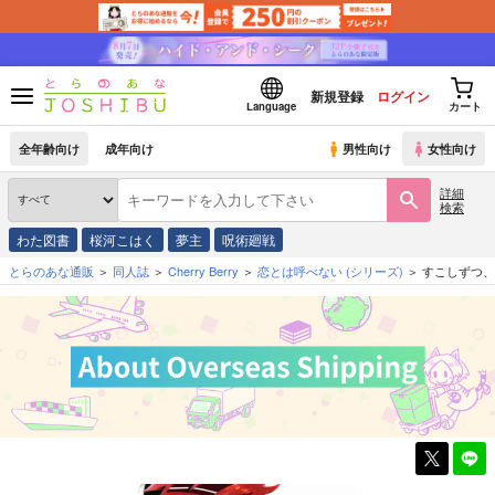
新規登録
ログイン
Language
カート
全年齢向け
成年向け
男性向け
女性向け
詳細
検索
わた図書
桜河こはく
夢主
呪術廻戦
とらのあな通販
同人誌
Cherry Berry
恋とは呼べない
(シリーズ)
すこしずつ、