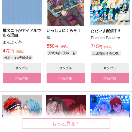
椎名ニキがアイドルで
いっしょにくらそ！
ただいま配信中!!
ある理由
瘢
Russian Roulette
まんぷく亭
550
715
円
円
（税込）
（税込）
472
円
（税込）
天城燐音×天城一彩
天城燐音×HiMERU
椎名ニキ×天城燐音
サンプル
サンプル
サンプル
作品詳細
作品詳細
作品詳細
もっと見る！