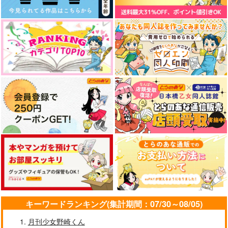
sweet &spicy
荊のきみへ3
大いなる手続き
えんがわたこつぶ
Russian Roulette
倫理本町
880
715
394
円
円
円
（税込）
（税込）
（税込）
椎名ニキ×天城燐音
天城燐音×HiMERU
天城燐音×HiMERU
サンプル
サンプル
サンプル
作品詳細
作品詳細
作品詳細
キーワードランキング(集計期間：07/30～08/05)
月刊少女野崎くん