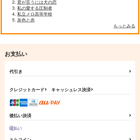
君が言うには犬の恋
今日はお終い
メル燐HOLIC
元気になったら
私の愛する圧制者
倫理本町
E&L
私立メロ高等学校
PicaresqueRomeo
灰色と赤
787
2,200
629
円
円
円
（税込）
（税込）
（税込）
もっとみる
天城燐音×HiMERU
HiMERU×天城燐音
椎名ニキ×天城燐音
サンプル
サンプル
サンプル
作品詳細
作品詳細
作品詳細
お支払い
代引き
クレジットカード
キャッシュレス決済
後払い決済
シッター,シッター！
愛して、もっと輝いて
兄さん！！〇〇とは、
とらコイン