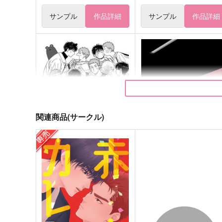
サンプル
作品詳細
サンプル
作品詳細
関連商品(サークル)
365LOVES
彼と彼の事情
FRY9
蝶よ花よ
5,657
472
円
円
（税込）
（税込）
流川楓×桜木花道
流川楓×桜木花道