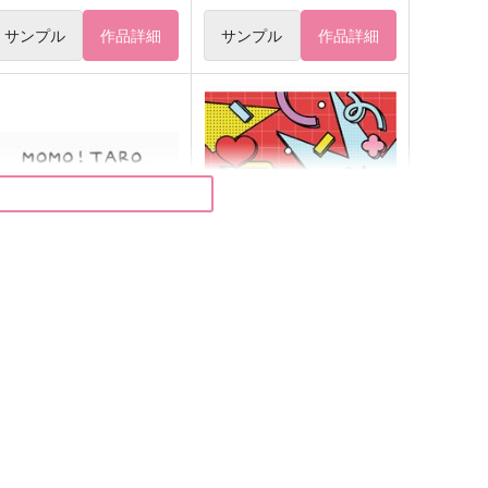
サンプル
作品詳細
サンプル
作品詳細
OMO！TARO
君の初恋がみのるまで
いこい ようせい
SWING MUSHROOM
,885
550
円
円
（税込）
（税込）
流川楓×桜木花道
流川楓×桜木花道