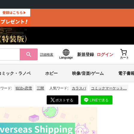
新規登録
ログイン
詳細
検索
Language
カート
コミック・ラノベ
ホビー
映像/音楽/ゲーム
電子書
ワード:
狛治×恋雪
三間
人気ワード:
カラスバ
コミックマーケット…
ポストする
LINEで送る