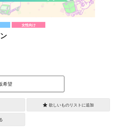
女性向け
ン
）
販希望
欲しいものリストに追加
る