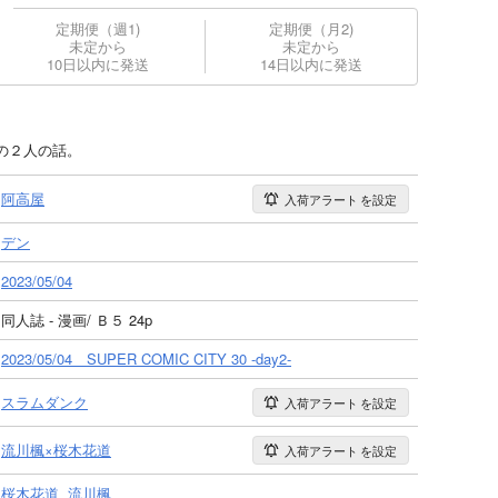
定期便（週1)
定期便（月2)
未定から
未定から
10日以内に発送
14日以内に発送
の２人の話。
阿高屋
入荷アラート
を設定
デン
2023/05/04
同人誌 - 漫画/ Ｂ５ 24p
2023/05/04 SUPER COMIC CITY 30 -day2-
スラムダンク
入荷アラート
を設定
流川楓×桜木花道
入荷アラート
を設定
桜木花道
流川楓