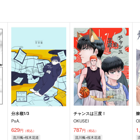
分水嶺1/3
チャンスは三度！
PsA.
OKUSEI
O
629
787
1
円
円
（税込）
（税込）
流川楓×桜木花道
流川楓×桜木花道