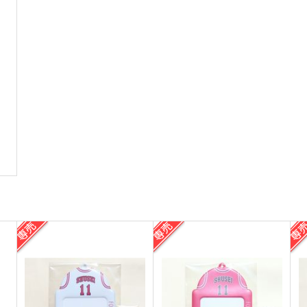
サンプル
作品詳細
サンプル
作品詳細
シルエット大作戦
4/1
ちいこい ようせい
泥沼分室
n
1,595
472
円
円
（税込）
（税込）
2
流川楓×桜木花道
流川楓×桜木花道