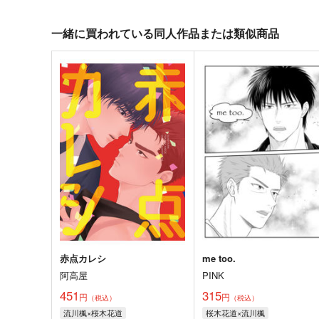
一緒に買われている同人作品または類似商品
赤点カレシ
me too.
阿高屋
PINK
451
315
円
円
（税込）
（税込）
流川楓×桜木花道
桜木花道×流川楓