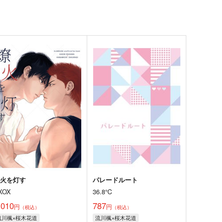
燎火を灯す
パレードルート
XOX
36.8℃
,010
787
円
円
（税込）
（税込）
流川楓×桜木花道
流川楓×桜木花道