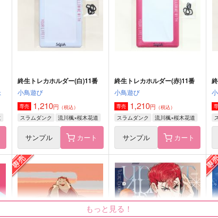
サンプル
作品詳細
サンプル
作品詳細
終生トレカホルダー(白)11番
終生トレカホルダー(赤)11番
終
ょ
小鳥遊び
小鳥遊び
1,210
1,210
円
円
専売
専売
（税込）
（税込）
道
スラムダンク
流川楓×桜木花道
スラムダンク
流川楓×桜木花道
ト
サンプル
カート
サンプル
カート
もっと見る！