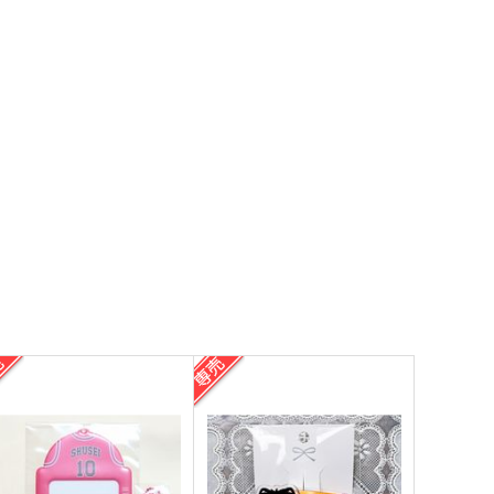
サンプル
作品詳細
サンプル
作品詳細
全年齢（よいこ）はここま
Beware of my FOX
で！
FRY9
mhm
944
円
（税込）
,044
円
（税込）
流川楓×桜木花道
流川楓×桜木花道