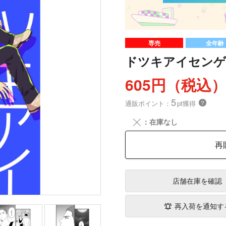
専売
全年齢
ドツキアイセンゲ
605円（税込
5
通販ポイント：
pt獲得
？
╳
：在庫なし
再
店舗在庫
を確認
再入荷を通知す