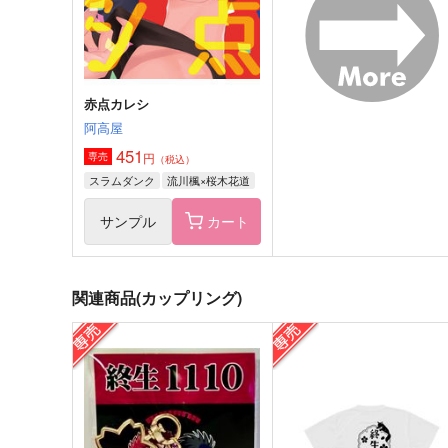
サンプル
作品詳細
サンプル
作品詳細
赤点カレシ
阿高屋
451
円
専売
（税込）
スラムダンク
流川楓×桜木花道
サンプル
カート
関連商品(カップリング)
RH
Oh,Rhapsody!!【再版】
今日はゴミの日
SWING MUSHROOM
1,257
880
円
円
（税込）
（税込）
流川楓×桜木花道
流川楓×桜木花道