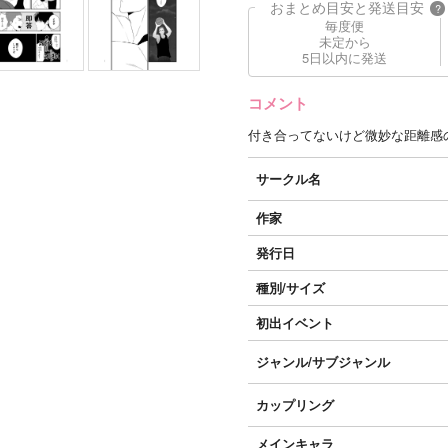
おまとめ目安と発送目安
?
毎度便
未定から
5日以内に発送
コメント
付き合ってないけど微妙な距離感
サークル名
作家
発行日
種別/サイズ
初出イベント
ジャンル/
サブジャンル
カップリング
メインキャラ