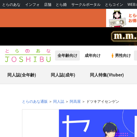
とらのあな
インフォ
店舗
とら婚
サークルポータル
とらコイン
WE
全年齢向け
成年向け
男性向け
同人誌(全年齢)
同人誌(成年)
同人特集(Vtuber)
とらのあな通販
同人誌
阿高屋
ドツキアイセンゲン