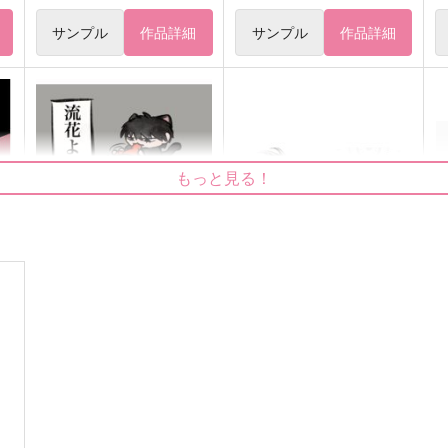
サンプル
作品詳細
サンプル
作品詳細
もっと見る！
流花よんぱち図録
きらきらと、日々
M
ちいこい ようせい
Grab
ち
1,572
572
1
円
円
（税込）
（税込）
流川楓×桜木花道
流川楓×桜木花道