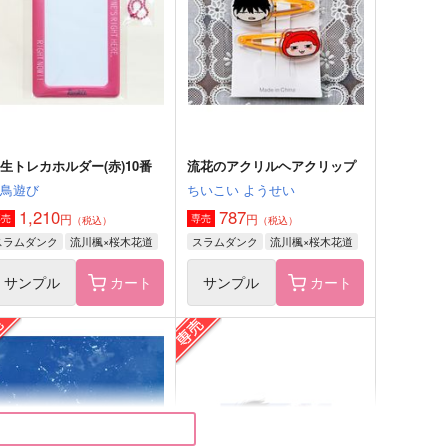
サンプル
作品詳細
サンプル
作品詳細
生トレカホルダー(赤)10番
流花のアクリルヘアクリップ
小鳥遊び
ちいこい ようせい
1,210
787
円
円
専売
専売
（税込）
（税込）
スラムダンク
流川楓×桜木花道
スラムダンク
流川楓×桜木花道
サンプル
カート
サンプル
カート