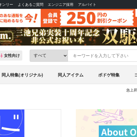
Bオンリー
よくあるご質問
エンジニア採用
アルバイト
女性向け
同人特集(オリジナル)
同人アイテム
ボドゲ特集
急上昇