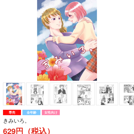
専売
全年齢
女性向け
きみいろ。
629円（税込）