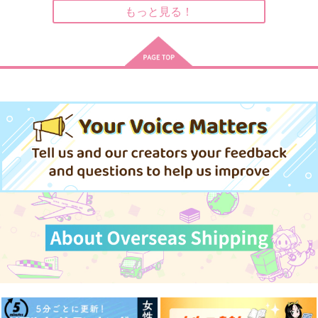
787
629
もっと見る！
1,257
円
円
円
（税込）
（税込）
（税込）
設楽聖司
七ツ森実×主人公
桜井琥一×主人公
サンプル
サンプル
サンプル
作品詳細
作品詳細
作品詳細
ねこはねこらしくあ
ねこはねこらしくあ
ねこはねこらしくあ
れ 第5巻
れ 第4巻
れ 第6巻
KADOKAWA
KADOKAWA
KADOKAWA
946
946
946
円
円
円
（税込）
（税込）
（税込）
サンプル
サンプル
サンプル
作品詳細
作品詳細
作品詳細
都合のいい話
雨やどり攻防戦！
めんどくさくていとお
しくて
棚と橋
すのこのす
週末
1,100
700
円
円
（税込）
（税込）
472