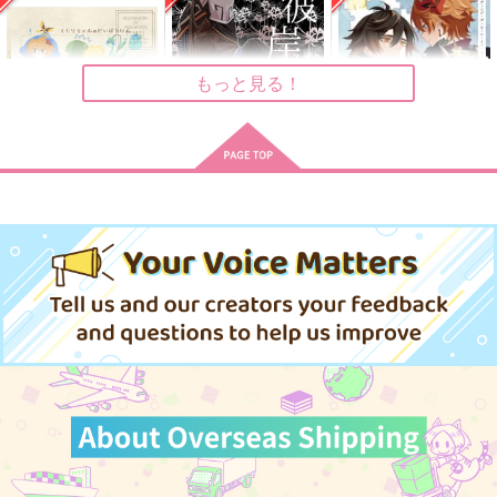
ン
GENSHIN再録
SUNSET ROAD.
かなゆき
ジャックナイフ
787
円
（税込）
1,415
1,980
円
円
（税込）
（税込）
もっと見る！
鍾離×タルタリヤ
タルタリヤ×鍾離
鍾離×タルタリヤ
サンプル
サンプル
サンプル
作品詳細
作品詳細
作品詳細
くじらちゃんのだいぼ
彼岸にて契り 上巻
Retrieving the piece
うけん
of you
拐帯神書
とうがらし。
泡沫世界
550
円
専売
（税込）
944
1,572
円
専売
円
専売
（税込）
（税込）
原神
鍾離×タルタリヤ
原神
鍾離×タルタリヤ
原神
鍾離×タルタリヤ
サンプル
サンプル
サンプル
カート
カート
カート
センセイセンセーショ
Gifted
初恋
ン3