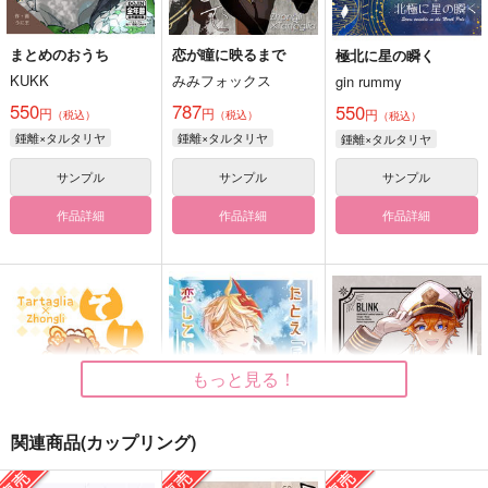
まとめのおうち
恋が瞳に映るまで
極北に星の瞬く
KUKK
みみフォックス
gin rummy
550
787
550
円
円
円
（税込）
（税込）
（税込）
鍾離×タルタリヤ
鍾離×タルタリヤ
鍾離×タルタリヤ
サンプル
サンプル
サンプル
作品詳細
作品詳細
作品詳細
もっと見る！
関連商品(カップリング)