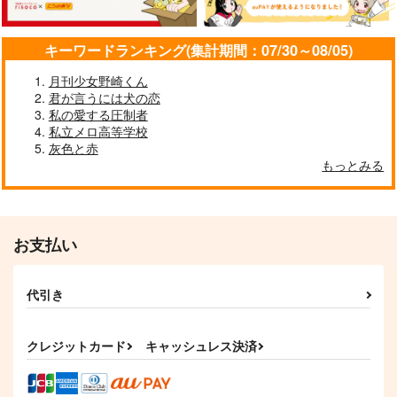
泡沫世界
空色エンチャンター
1,550
円
（税込）
1,572
787
円
円
（税込）
（税込）
鍾離×タルタリヤ
キーワードランキング(集計期間：07/30～08/05)
鍾離×タルタリヤ
タルタリヤ×鍾離
月刊少女野崎くん
サンプル
サンプル
サンプル
君が言うには犬の恋
作品詳細
作品詳細
作品詳細
私の愛する圧制者
私立メロ高等学校
灰色と赤
もっとみる
お支払い
代引き
クレジットカード
キャッシュレス決済
Petit Stars
おいしい時間を！
Loving Even Your E
mptiness
みみフォックス
なんにゃら喫茶
泡沫世界
787
715
円
円
（税込）
（税込）