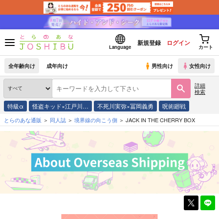
新規登録
ログイン
Language
カート
全年齢向け
成年向け
男性向け
女性向け
詳細
検索
特級α
怪盗キッド×江戸川…
不死川実弥×冨岡義勇
呪術廻戦
とらのあな通販
同人誌
境界線の向こう側
JACK IN THE CHERRY BOX