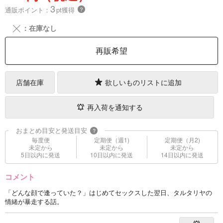
3
通販ポイント：
pt獲得
？
╳
：在庫なし
再販希望
店舗在庫
欲しいものリストに追加
再入荷を通知する
おまとめ目安と発送目安
?
毎度便
定期便（週1)
定期便（月2)
未定から
未定から
未定から
5日以内に発送
10日以内に発送
14日以内に発送
コメント
「どんな顔で逢っていた？」はじめてセックスした翌日、タルタリヤの
情緒が暴走する話。