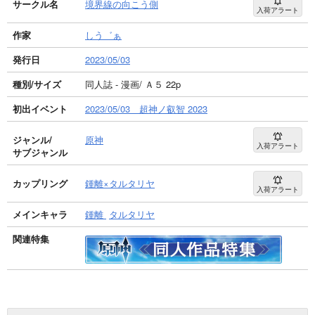
サークル名
境界線の向こう側
入荷アラート
作家
しう゛ぁ
発行日
2023/05/03
種別/サイズ
同人誌 - 漫画/ Ａ５ 22p
初出イベント
2023/05/03 超神ノ叡智 2023
ジャンル/
原神
入荷アラート
サブジャンル
カップリング
鍾離×タルタリヤ
入荷アラート
メインキャラ
鍾離
タルタリヤ
関連特集