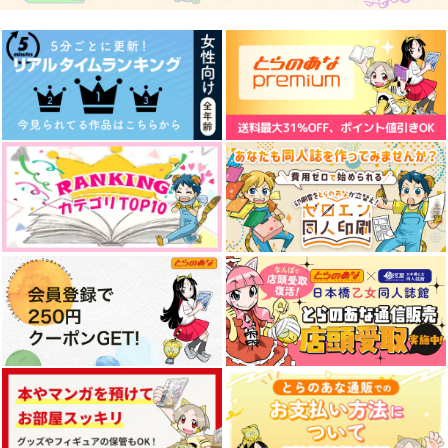
空中ブランコ
Sup
かなゆき
660
944
円
円
（税込）
（税込）
1,572
円
（税込）
鍾離×タルタリヤ
鍾離×タルタリヤ
タルタリヤ×鍾離
サンプル
サンプル
サンプル
作品詳細
作品詳細
作品詳細
極北に星の瞬く
恋が瞳に映るまで
gin rummy
みみフォックス
787
円
セール中
専売
専売
（税込）
550
円
原神
鍾離×タルタリヤ
（税込）
原神
鍾離×タルタリヤ
サンプル
サンプル
カート
カート
禍福倚伏
Retrieving the piece
あなたと刻むささやか
of you
な永遠
.crew