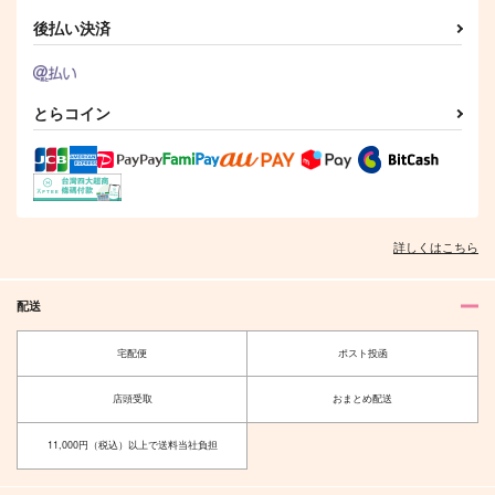
1,257
円
（税込）
鍾離×タルタリヤ
タルタリヤ×鍾離
後払い決済
鍾離×タルタリヤ
サンプル
サンプル
サンプル
とらコイン
作品詳細
作品詳細
作品詳細
詳しくはこちら
配送
宅配便
ポスト投函
店頭受取
おまとめ配送
さかさま
きょうのおやつはなぁ
に？
PokiXprez
11,000円（税込）以上で送料当社負担
とうがらし。
1,826
円
（税込）
944
円
（税込）