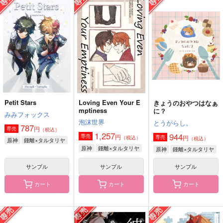
てーくんはめいどさん
たとえ「兵器」でも恋
BLINK
していいですか？
ゆきうさぎ小屋
御祭奉行
泡沫世界
629
944
円
円
（税込）
（税込）
2,200
円
（税込）
タルタリヤ×鍾離
タルタリヤ×鍾離
鍾離×タルタリヤ
サンプル
サンプル
サンプル
作品詳細
作品詳細
作品詳細
Petit Stars
Loving Even Your E
きょうのおやつはなぁ
mptiness
に？
みみフォックス
泡沫世界
とうがらし。
787
円
専売
（税込）
1,257
944
円
専売
円
専売
（税込）
（税込）
原神
鍾離×タルタリヤ
原神
鍾離×タルタリヤ
原神
鍾離×タルタリヤ
サンプル
サンプル
サンプル
カート
カート
カート
センセイセンセーショ
ジャックナイフ
水月鏡郷