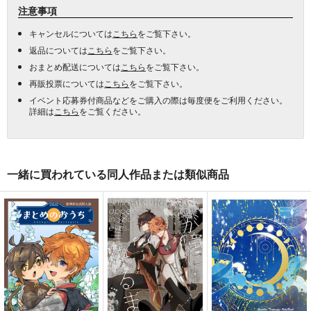
注意事項
キャンセルについては
こちら
をご覧下さい。
返品については
こちら
をご覧下さい。
おまとめ配送については
こちら
をご覧下さい。
再販投票については
こちら
をご覧下さい。
イベント応募券付商品などをご購入の際は毎度便をご利用ください。
詳細は
こちら
をご覧ください。
一緒に買われている同人作品または類似商品