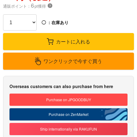
6
通販ポイント：
pt獲得
？
◯
：在庫あり
カートに入れる
ワンクリックで今すぐ買う
Overseas customers can also purchase from here
Purchase on JPGOODBUY
Purchase on ZenMarket
Ship internationally via RAKUFUN