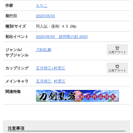
作家
もちこ
発行日
2023/05/03
種別/サイズ
同人誌 - 漫画/ Ａ５ 28p
初出イベント
2023/05/03 超閃華の刻 2023
ジャンル/
刀剣乱舞
入荷アラート
サブジャンル
カップリング
五月雨江×村雲江
入荷アラート
メインキャラ
五月雨江
村雲江
関連特集
注意事項