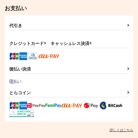
お支払い
代引き
クレジットカード
キャッシュレス決済
後払い決済
とらコイン
詳しくはこちら