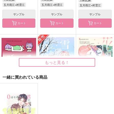
472
660
円
円
（税込）
（税込）
五月雨江×村雲江
五月雨江×村雲江
五月雨江×村雲江
472
円
（税込）
五月雨江×村雲江
五月雨江×村雲江
五月雨江×村雲江
サンプル
サンプル
サンプル
サンプル
サンプル
サンプル
カート
カート
カート
作品詳細
作品詳細
作品詳細
もっと見る！
一緒に買われている商品
いぬが犬でイヌしてる
雪融けを待つ
花も欺く
やましば
くず庵
焼きエリンギおいし
犬の心犬知らず
あなたに贈るのは花か
雨雲翳るハコニワ
種か
い
440
2,987
Aqua+
オートツ
円
円
専売
（税込）
（税込）
果汁10％
629
刀剣乱舞
刀剣乱舞
472
円
1,257
（税込）
円
円
（税込）
（税込）