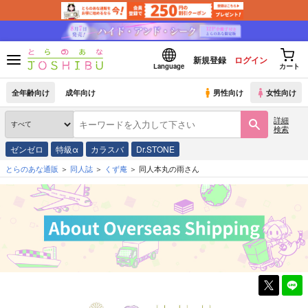
新規登録
ログイン
Language
カート
全年齢向け
成年向け
男性向け
女性向け
詳細
検索
ゼンゼロ
特級α
カラスバ
Dr.STONE
とらのあな通販
同人誌
くず庵
同人本丸の雨さん