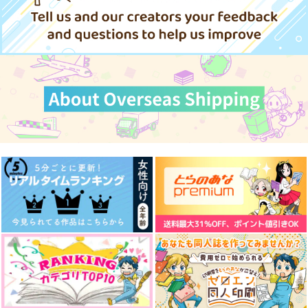
刀剣乱舞
五月雨江×村雲江
五月雨江×村雲江
サンプル
サンプル
サンプル
五月雨江×村雲江
作品詳細
作品詳細
作品詳細
サンプル
サンプル
サンプル
カート
カート
カート
Catch a cold!
あめとくものパジャマ
パーティー（かり）
餅屋。
らでんばん
引力
おさんぽあめさん
もっと！同人本丸の雨
787
円
（税込）
さん
580
果汁10％
くず庵
円
（税込）
レオナ×ヴィル
くず庵
五月雨江
590
629
円
円
専売
専売
（税込）
（税込）
944
円
専売
（税込）
刀剣乱舞
刀剣乱舞
サンプル
サンプル