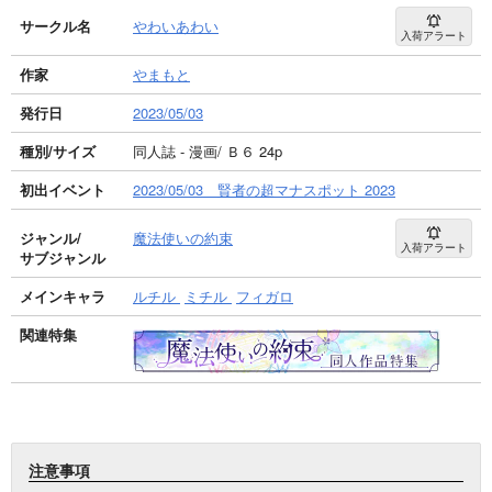
サークル名
やわいあわい
入荷アラート
作家
やまもと
発行日
2023/05/03
種別/サイズ
同人誌 - 漫画/ Ｂ６ 24p
初出イベント
2023/05/03 賢者の超マナスポット 2023
ジャンル/
魔法使いの約束
入荷アラート
サブジャンル
メインキャラ
ルチル
ミチル
フィガロ
関連特集
注意事項