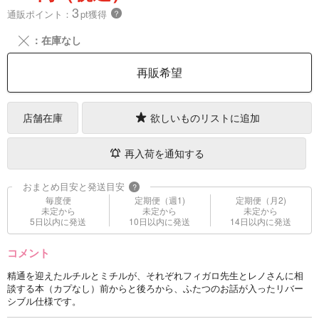
3
通販ポイント：
pt獲得
？
╳
：在庫なし
再販希望
店舗在庫
欲しいものリストに追加
再入荷を通知する
おまとめ目安と発送目安
?
毎度便
定期便（週1)
定期便（月2)
未定から
未定から
未定から
5日以内に発送
10日以内に発送
14日以内に発送
コメント
精通を迎えたルチルとミチルが、それぞれフィガロ先生とレノさんに相
談する本（カプなし）前からと後ろから、ふたつのお話が入ったリバー
シブル仕様です。