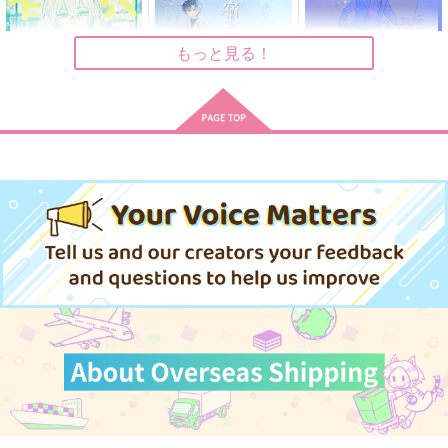
472
787
円
円
（税込）
（税込）
440
円
（税込）
ミスラ×ルチル
ミスラ×ルチル
ミスラ×ルチル
もっと見る！
サンプル
サンプル
サンプル
作品詳細
作品詳細
作品詳細
春抱く湖
瓶に宿る雪
Once in a Blue Moon
AO研究所
ご飯食べたい
礼賛午前二時
1,000
865
472
円
円
専売
専売
円
専売
（税込）
（税込）
（税込）
魔法使いの約束
魔法使いの約束
魔法使いの約束
ミスラ×ルチル
フィガロ
ミチル
ミスラ×ルチル
サンプル
サンプル
サンプル
カート
カート
カート
薫風をそえて
You And I
星のささやき
アメカナデ
AO研究所
あなぐらやま
440
787
550
円
円
円
（税込）
（税込）
（税込）