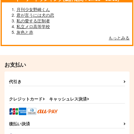
あまからロック
629
472
円
円
（税込）
（税込）
330
月刊少女野崎くん
円
（税込）
桑名江×豊前江
豊前江×女審神者
君が言うには犬の恋
豊前江×松井江
私の愛する圧制者
私立メロ高等学校
サンプル
サンプル
サンプル
灰色と赤
作品詳細
作品詳細
作品詳細
もっとみる
お支払い
代引き
クレジットカード
キャッシュレス決済
初恋 番外編
Chocolate Bite
後払い決済
からから
天球GYRO
315
660
円
円
（税込）
（税込）