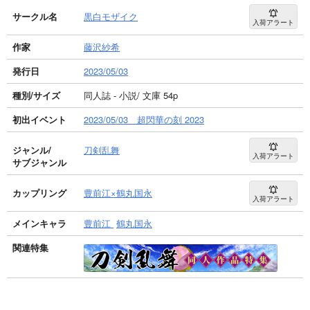
サークル名
黒白モザイク
入荷アラート
作家
藤沢紗希
発行日
2023/05/03
種別/サイズ
同人誌 - 小説/ 文庫 54p
初出イベント
2023/05/03 超閃華の刻 2023
ジャンル/
刀剣乱舞
入荷アラート
サブジャンル
カップリング
豊前江×鶴丸国永
入荷アラート
メインキャラ
豊前江
鶴丸国永
関連特集