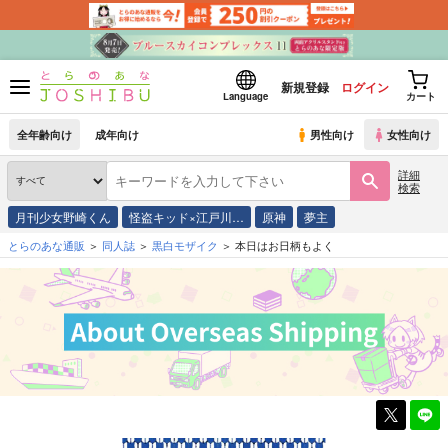
新規登録
ログイン
Language
カート
全年齢向け
成年向け
男性向け
女性向け
詳細
検索
月刊少女野崎くん
怪盗キッド×江戸川…
原神
夢主
とらのあな通販
同人誌
黒白モザイク
本日はお日柄もよく