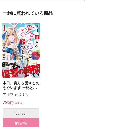
本日も化け日和
本日のごゆだいじぇす
本日のお弁当係・11
と
星巡り
らでんばん
一緒に買われている商品
パンダファシズム
787
1,100
円
円
（税込）
（税込）
220
円
（税込）
笹貫
冨岡義勇×竈門炭治郎
五条悟×虎杖悠仁
サンプル
サンプル
サンプル
作品詳細
作品詳細
作品詳細
本日、貴方を愛するの
をやめます 王妃と不
倫した貴方が悪いので
アルファポリス
すよ? 1
792
円
（税込）
サンプル
作品詳細
本日、一時引退です。
宇宙的愛のオーバーチ
本日のお弁当係・八