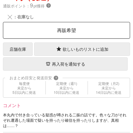
9
通販ポイント：
pt獲得
？
╳
：在庫なし
再販希望
店舗在庫
欲しいものリストに追加
再入荷を通知する
おまとめ目安と発送目安
?
毎度便
定期便（週1)
定期便（月2)
未定から
未定から
未定から
5日以内に発送
10日以内に発送
14日以内に発送
コメント
本丸内で付き合っている疑惑が噂される二振の話です。色々な刀がそれ
ぞれ遭遇した場面で疑いを持ったり確信を持ったりしますが、真相
は……？