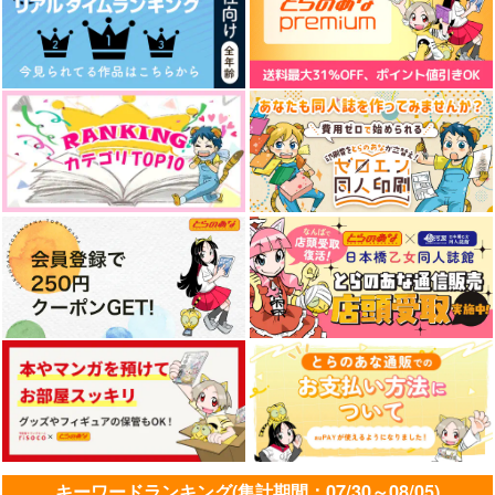
らでんばん
世界の果てまで
Amelion.
990
315
円
円
（税込）
（税込）
787
円
（税込）
大和守安定
豊前江
豊前江×女審神者
サンプル
サンプル
サンプル
作品詳細
作品詳細
作品詳細
寝ても醒めても
赤い瞳のお化けについ
そらなく 青よ、
て
Tautology
世界の果てまで
キーワードランキング(集計期間：07/30～08/05)