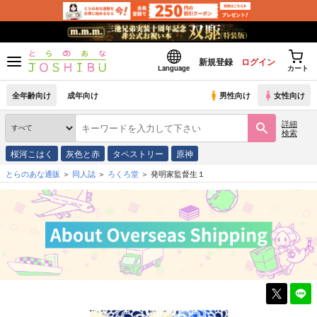
新規登録
ログイン
Language
カート
全年齢向け
成年向け
男性向け
女性向け
詳細
検索
桜河こはく
灰色と赤
タペストリー
原神
とらのあな通販
同人誌
ろくろ堂
発明家監督生１