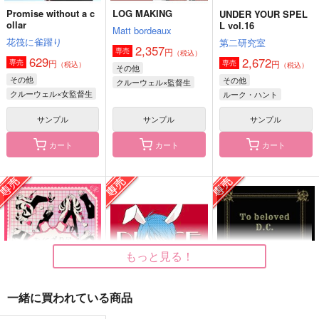
Promise without a c
LOG MAKING
UNDER YOUR SPEL
ollar
L vol.16
Matt bordeaux
花筏に雀躍り
第二研究室
2,357
円
専売
（税込）
629
2,672
円
専売
円
専売
（税込）
（税込）
その他
その他
その他
クルーウェル×監督生
クルーウェル×女監督生
ルーク・ハント
トレイ・クローバー
サンプル
サンプル
サンプル
デイヴィス・クルーウェル
カート
カート
カート
【再販】
星に願いを -オネスト
ラギー・ブッチの処
SOMNIA FANTASIA
先生の特別授業-
刑 1
MAGIC OCTOPUS
MAGIC OCTOPUS
Serani-203
2,122
1,257
2,956
円
円
円
（税込）
（税込）
（税込）
シルバー×女監督生
フェロー×女監督生
もっと見る！
ラギー×女監督生
サンプル
サンプル
サンプル
一緒に買われている商品
作品詳細
作品詳細
作品詳細