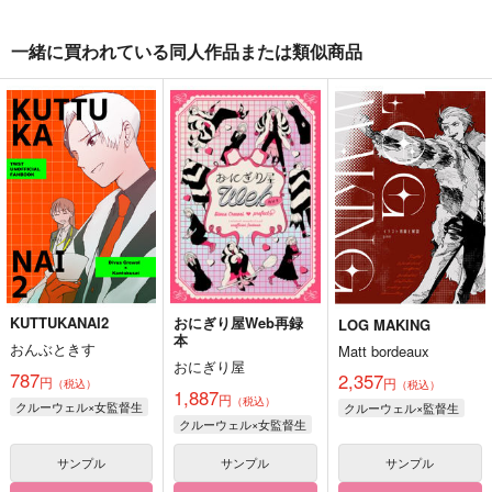
一緒に買われている同人作品または類似商品
KUTTUKANAI2
おにぎり屋Web再録
LOG MAKING
本
おんぶときす
Matt bordeaux
おにぎり屋
787
2,357
円
円
（税込）
（税込）
1,887
円
（税込）
クルーウェル×女監督生
クルーウェル×監督生
クルーウェル×女監督生
サンプル
サンプル
サンプル