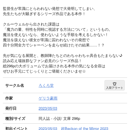
監督生が常識にとらわれない発想で大発明してしまい、
先生たちが大騒ぎするシリーズ作品である本作！
クルーウェルから出された課題は
「魔力の量、特性を同時に視認する方法について」というもの。
魔法を使えないなら、使わないような手順を考えるしかない！
魔法を扱えない彼女が常識に囚われないその発想で
四十分間全力でシャーペンを走らせ続けたその結果……！？
先が気になる展開と、教師陣たちとのわちゃわちゃ具合もたまらない♪
読み応え場抜群なファン必見のシリーズ作品！
総296pの大ボリュームでお届けされる本作の気になる全容は
ぜひお手元にてじっくりとご堪能くださいませ☆
サークル名
ろくろ堂
入荷アラート
作家
ゲリラ豪雨
発行日
2023/05/03
種別/サイズ
同人誌 - 小説/ 文庫 296p
初出イベント
2023/05/03 超Beckon of the Mirror 2023