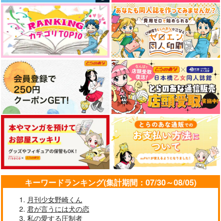
小エビの取扱説明書
らぶバ部
Look at me!
N字路
菜花ばたけ
ガロン_DECO
2,672
787
550
円
円
円
（税込）
（税込）
（税込）
フロイド×女監督生
NRC生徒×女監督生
マレウス×監督生
サンプル
サンプル
サンプル
キーワードランキング(集計期間：07/30～08/05)
作品詳細
作品詳細
作品詳細
月刊少女野崎くん
君が言うには犬の恋
私の愛する圧制者