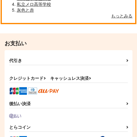
私立メロ高等学校
灰色と赤
もっとみる
お支払い
ラギー・ブッチの処
EGO-ist
代引き
刑 3
EGOISM.
Serani-203
1,257
円
（税込）
クレジットカード
キャッシュレス決済
2,672
円
（税込）
フロイド×女監督生
ラギー×女監督生
サンプル
サンプル
後払い決済
作品詳細
作品詳細
とらコイン