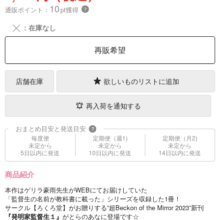
10
通販ポイント：
pt獲得
？
╳
：在庫なし
再販希望
店舗在庫
欲しいものリストに追加
再入荷を通知する
おまとめ目安と発送目安
?
毎度便
定期便（週1)
定期便（月2)
未定から
未定から
未定から
5日以内に発送
10日以内に発送
14日以内に発送
商品紹介
本作はゲリラ豪雨先生がWEBにてお届けしていた
「監督生の名前が教科書に載った」シリーズを収録した1冊！
サークル【ろくろ堂】がお贈りする”超Beckon of the Mirror 2023”新刊
『発明家監督生１』
がとらのあなに登場です☆