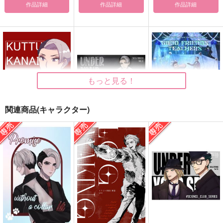
作品詳細
作品詳細
作品詳細
もっと見る！
関連商品(キャラクター)
ＫＵＴＴＵＫＡＮＡＩ
UNDER YOUR SPEL
Good Friends Teach
L vol.12
ers～The Banquet～
おんぶときす
第二研究室
ねこん家
550
円
（税込）
3,144
1,572
円
円
（税込）
デイヴィス・クルーウェ
（税込）
ル
デイヴィス・クルーウェ
デイヴィス・クルーウェ
ル
ル
サンプル
サンプル
サンプル
作品詳細
作品詳細
作品詳細