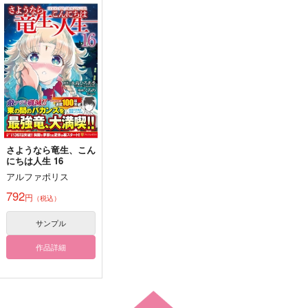
おにぎり屋Web再録
デュースS.O.S!!
To beloved D.C.
本
CHOCOLACO.
よるのとばり
おにぎり屋
330
1,100
円
専売
円
専売
（税込）
（税込）
1,887
円
専売
（税込）
その他
その他
その他
クルーウェル×デュース
クロウリー×クルーウェル
クルーウェル×女監督生
サンプル
サンプル
サンプル
カート
カート
カート
さようなら竜生、こん
にちは人生 16
これが恋かしら（1～
崖下の海は治外法権１
雨上がりの
アルファポリス
3巻合本版）
Phantom Ring 1
ｚｍ
792
狛江サロン
愛及屋烏
円
（税込）
787
円
（税込）
1,290
2,310
円
円
（税込）
（税込）
男監督生×イデア
サンプル
エース×女監督生
エース×女監督生
作品詳細
サンプル
サンプル
サンプル
作品詳細
作品詳細
作品詳細