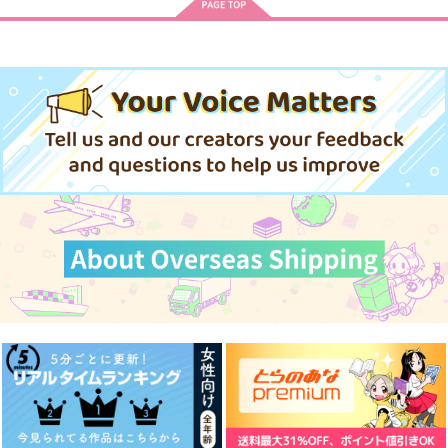
アクリルキーホルダ
ハッピーエンドのその
【改訂再版】人魚のお
ー ろくろセット
先2
とぎ話 -深海の恋人-
でたらめファクトリ
オレン家
MAGIC OCTOPUS
ー
495
2,044
円
円
（税込）
（税込）
1,887
円
イデア×女監督生
アズール×女監督生
（税込）
中在家長次
サンプル
サンプル
サンプル
作品詳細
作品詳細
作品詳細