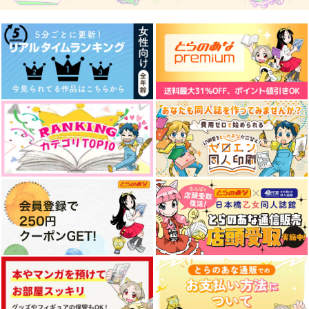
円
（税込）
リヴァイ×エレン
杉元佐一×アシリパ
多聞康太郎
サンプル
サンプル
サンプル
作品詳細
作品詳細
作品詳細
PLAYLIST
拝啓、友へ
【再販】おがぴの家の
フォ杉ちゃん
ポップコーンイヌ
PTS
すきがおおい
1,540
629
円
円
（税込）
（税込）
787
円
杉元佐一
（税込）
アルハイゼン×セノ
尾形百之助×杉元佐一