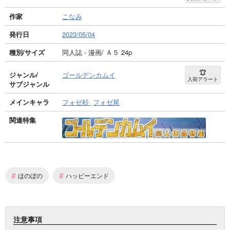
作家
こなみ
発行日
2023/05/04
種別/サイズ
同人誌 - 漫画/ Ａ５ 24p
ジャンル/
ゴールデンカムイ
入荷アラート
サブジャンル
メインキャラ
フォゼ杉
フォゼ尾
関連特集
#
#
ほのぼの
ハッピーエンド
注意事項