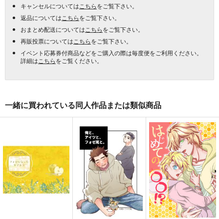
キャンセルについては
こちら
をご覧下さい。
返品については
こちら
をご覧下さい。
おまとめ配送については
こちら
をご覧下さい。
再販投票については
こちら
をご覧下さい。
イベント応募券付商品などをご購入の際は毎度便をご利用ください。
詳細は
こちら
をご覧ください。
一緒に買われている同人作品または類似商品