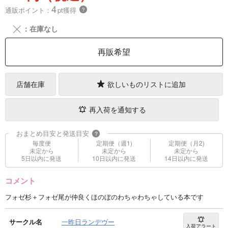
4
通販ポイント：
pt獲得
？
╳
：在庫なし
再販希望
店舗在庫
欲しいものリストに追加
再入荷を通知する
おまとめ目安と発送目安
?
毎度便
定期便（週1)
定期便（月2)
未定から
未定から
未定から
5日以内に発送
10日以内に発送
14日以内に発送
コメント
フォゼ杉＋フォゼ尾が仲良くほのぼのわちゃわちゃしている本です
サークル名
一昨日ランデヴー
入荷アラート