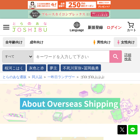
新規登録
ログイン
Language
カート
全年齢向け
成年向け
男性向け
女性向け
詳細
検索
桜河こはく
灰色と赤
夢主
不死川実弥×冨岡義勇
とらのあな通販
同人誌
一昨日ランデヴー
ゴロゴロぶぶぶ