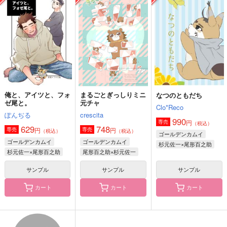
柑橘類
バッブスニップ
猫の書棚
220
787
472
円
円
円
（税込）
（税込）
（税込）
杉元佐一×尾形百之助
杉元佐一×尾形百之助
杉元佐一×尾形百之助
サンプル
サンプル
サンプル
作品詳細
作品詳細
作品詳細
俺と、アイツと、フォ
まるごとぎっしりミニ
なつのともだち
ゼ尾と。
元チャ
Clo*Reco
ぽんぢる
crescita
990
円
専売
（税込）
629
748
円
円
専売
専売
（税込）
（税込）
ゴールデンカムイ
ゴールデンカムイ
ゴールデンカムイ
杉元佐一×尾形百之助
杉元佐一×尾形百之助
尾形百之助×杉元佐一
サンプル
サンプル
サンプル
カート
カート
カート
こがねいろつながる
こがねいろあふれる
慮りて明日を待つ
ぽろぽろこぼれる
ぽろぽろこぼれる
にが汁