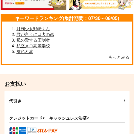
サンプル
サンプル
サンプル
キーワードランキング(集計期間：07/30～08/05)
作品詳細
作品詳細
作品詳細
月刊少女野崎くん
君が言うには犬の恋
私の愛する圧制者
私立メロ高等学校
灰色と赤
もっとみる
お支払い
代引き
いずれ同じ鍵
杉リパweb再録
RE;frain
光々‐みつみつ‐
mp.
No.024
865
787
1,572
円
円
円
クレジットカード
キャッシュレス決済
（税込）
（税込）
（税込）
杉元佐一
杉元佐一×尾形百之助
尾形百之助×杉元佐一