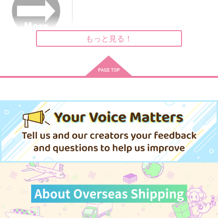
1,824
1,650
574
円
円
円
（税込）
（税込）
（税込）
杉元佐一×アシリパ
杉元佐一×アシリパ
ハスク×エンジェル・ダスト
もっと見る！
サンプル
サンプル
サンプル
作品詳細
作品詳細
作品詳細
ちみわんこ
おとぎ話のそのあとで
タモン アクリルキー
ホルダー わんこver
パンダ・アパート
四月堂
マイナス4℃
472
629
円
円
（税込）
（税込）
550