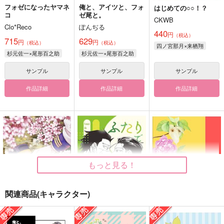
フォゼになったヤマネ
俺と、アイツと、フォ
はじめての○○！？
コ
ゼ尾と。
CKWB
Clo*Reco
ぽんぢる
440
円
（税込）
715
629
円
円
（税込）
（税込）
四ノ宮那月×来栖翔
杉元佐一×尾形百之助
杉元佐一×尾形百之助
サンプル
サンプル
サンプル
作品詳細
作品詳細
作品詳細
もっと見る！
関連商品(キャラクター)
微睡
ふたりで
クォーター