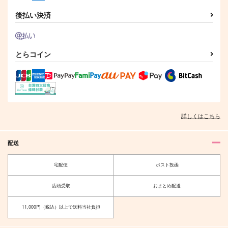
サンプル
サンプル
サンプル
後払い決済
作品詳細
作品詳細
作品詳細
とらコイン
詳しくはこちら
配送
走れサイチ
Banded Hands
宅配便
ポスト投函
子熊星団
Crescent
1,100
1,100
円
円
（税込）
（税込）
店頭受取
おまとめ配送
杉元佐一
杉元佐一×尾形百之助
11,000円（税込）以上で送料当社負担
サンプル
サンプル