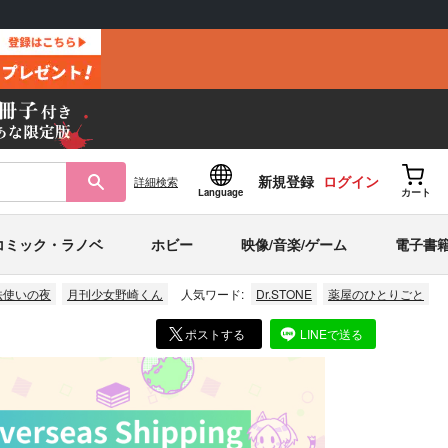
新規登録
ログイン
詳細
検索
Language
カート
コミック・ラノベ
ホビー
映像/音楽/ゲーム
電子書
法使いの夜
月刊少女野崎くん
人気ワード:
Dr.STONE
薬屋のひとりごと
ポストする
LINEで送る