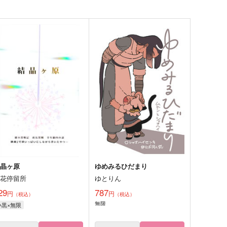
結晶ヶ原
ゆめみるひだまり
風花停留所
ゆとりん
29
787
円
円
（税込）
（税込）
無限
小黒×無限