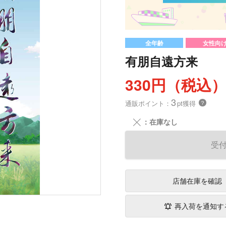
全年齢
女性向
有朋自遠方来
330円（税込
3
通販ポイント：
pt獲得
？
╳
：在庫なし
受
店舗在庫
を確認
再入荷を通知す