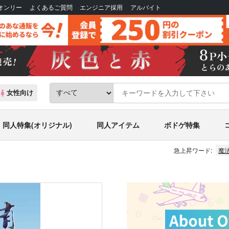
Bオンリー
よくあるご質問
エンジニア採用
アルバイト
女性向け
同人特集(オリジナル)
同人アイテム
ボドゲ特集
急上昇ワード:
魔