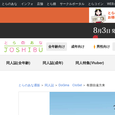
とらのあな
インフォ
店舗
とら婚
サークルポータル
とらコイン
WE
全年齢向け
成年向け
男性向け
同人誌(全年齢)
同人誌(成年)
同人特集(Vtuber)
とらのあな通販
同人誌
DoGma CloSet
有朋自遠方来