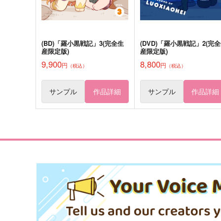
サンプル
作品詳細
サンプル
作品詳細
(BD)「羅小黒戦記」3(完全生
(DVD)「羅小黒戦記」2(完
産限定版)
産限定版)
9,900
8,800
円
円
（税込）
（税込）
サンプル
作品詳細
サンプル
作品詳細
師匠！ぼくぜったい追いつく
ゆあみ師弟
からね！
ゆとりん
okada_zari
472
円
（税込）
493
円
（税込）
無限
小黒×無限