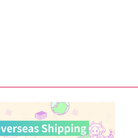
サンプル
作品詳細
サンプル
作品詳細
小黒、私をおいて行かないで
よわる師弟
kada_zari
ゆとりん
72
1,100
円
円
（税込）
（税込）
無限
小黒×無限