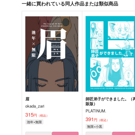
一緒に買われている同人作品または類似商品
眉
師匠弟子ができました。（
販版）
okada_zari
PLATINUM.
315
円
（税込）
391
円
（税込）
池年×無限
無限×小黒