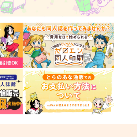
サンプル
作品詳細
サンプル
作品詳細