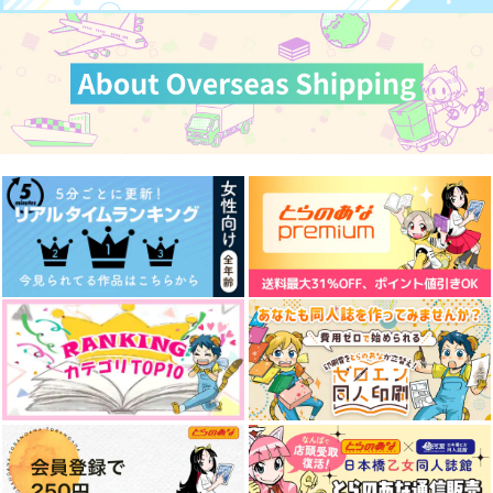
カート
カート
カート
センチメンタルな夜に
愛爛漫
オレのウチの先輩の部
君と
屋
はぴえん
ねんごろ
くり百貨店
629
円
（税込）
944
550
円
円
（税込）
（税込）
流川楓×三井寿
流川楓×三井寿
流川楓×三井寿
サンプル
サンプル
サンプル
作品詳細
作品詳細
作品詳細