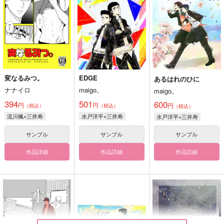
変なるみつ。
EDGE
あるはれのひに
ナナイロ
maigo。
maigo。
394
501
600
円
円
円
（税込）
（税込）
（税込）
流川楓×三井寿
水戸洋平×三井寿
水戸洋平×三井寿
サンプル
サンプル
サンプル
作品詳細
作品詳細
作品詳細