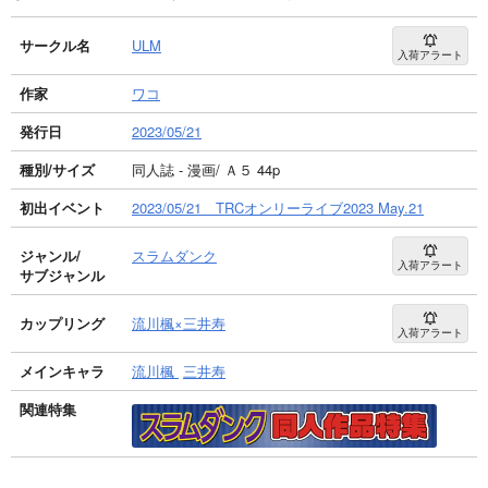
サークル名
ULM
入荷アラート
作家
ワコ
発行日
2023/05/21
種別/サイズ
同人誌 - 漫画/ Ａ５ 44p
初出イベント
2023/05/21 TRCオンリーライブ2023 May.21
ジャンル/
スラムダンク
入荷アラート
サブジャンル
カップリング
流川楓×三井寿
入荷アラート
メインキャラ
流川楓
三井寿
関連特集