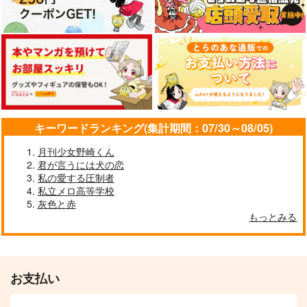
先輩、馬鹿でありがと
恋愛再起動
鍵のない箱
う
おはようからおやす
ANIMALCLUB
俺のソナタ
み
1,100
円
（税込）
499
円
787
（税込）
円
流川楓×三井寿
（税込）
流川楓×三井寿
流川楓×三井寿
キーワードランキング(集計期間：07/30～08/05)
サンプル
サンプル
サンプル
月刊少女野崎くん
君が言うには犬の恋
作品詳細
作品詳細
作品詳細
私の愛する圧制者
私立メロ高等学校
灰色と赤
もっとみる
お支払い