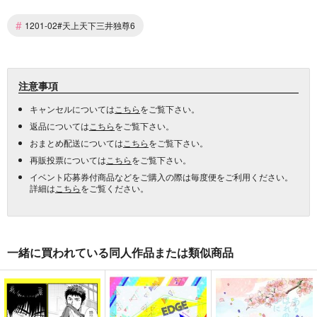
#
1201-02#天上天下三井独尊6
注意事項
キャンセルについては
こちら
をご覧下さい。
返品については
こちら
をご覧下さい。
おまとめ配送については
こちら
をご覧下さい。
再販投票については
こちら
をご覧下さい。
イベント応募券付商品などをご購入の際は毎度便をご利用ください。
詳細は
こちら
をご覧ください。
一緒に買われている同人作品または類似商品