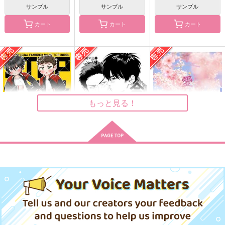
サンプル
サンプル
サンプル
カート
カート
カート
今日は先輩の誕生日
先輩が女と◯◯した数
ねこ流三 ぷにぷにマ
なんて俺は3日で抜い
カロンふせん
う
てる
俺のソナタ
イカンベリー
440
円
（税込）
499
787
円
円
（税込）
（税込）
流川楓×三井寿
流川楓×三井寿
流川楓×三井寿
もっと見る！
サンプル
サンプル
サンプル
作品詳細
作品詳細
作品詳細
STOP&GO！
今日は先輩の誕生日
愛爛漫
とりのす
う
はぴえん
638
440
629
円
円
専売
専売
円
専売
（税込）
（税込）
（税込）
スラムダンク
スラムダンク
スラムダンク
流川楓×三井寿
流川楓×三井寿
流川楓×三井寿
サンプル
サンプル
サンプル