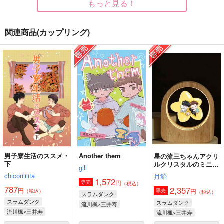
もっと見る！
関連商品(カップリング)
水底の月
おかわりのアイラブユ
until they are soft en
ー
ough
azurite
maigo。
azurite
1,001
円
（税込）
900
715
円
円
（税込）
（税込）
水戸洋平×三井寿
水戸洋平×三井寿
水戸洋平×三井寿
サンプル
サンプル
サンプル
作品詳細
作品詳細
作品詳細
男子寮生活のススメ・
Another them
星の流三ちゃんアクリ
下
ルクリスタルのミニナ
gill
イトライト【一般販
chicoriiiiita
月飴
売】
1,572
円
専売
（税込）
787
2,357
円
円
専売
（税込）
（税込）
スラムダンク
スラムダンク
スラムダンク
流川楓×三井寿
流川楓×三井寿
流川楓×三井寿