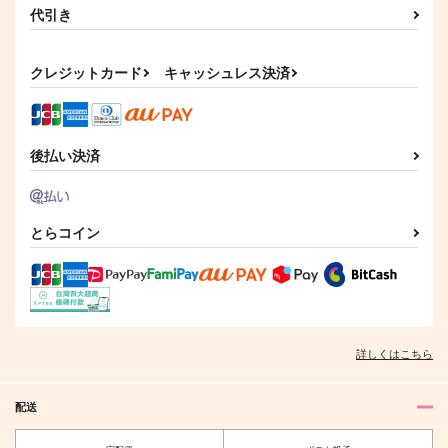
代引き
恋人の精度
ぬいパレード
たぶん、夏のせい
クレジットカード
キャッシュレス決済
俺のソナタ
churaumi
15club
498
330
787
円
円
円
（税込）
（税込）
（税込）
流川楓×三井寿
流川楓×三井寿
流川楓×三井寿
後払い決済
サンプル
サンプル
サンプル
作品詳細
作品詳細
作品詳細
とらコイン
詳しくはこちら
配送