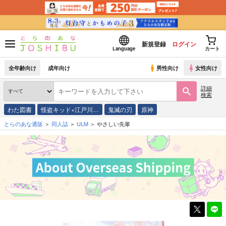
新規登録
ログイン
Language
カート
全年齢向け
成年向け
男性向け
女性向け
詳細
検索
わた図書
怪盗キッド×江戸川…
鬼滅の刃
原神
とらのあな通販
同人誌
ULM
やさしい先輩