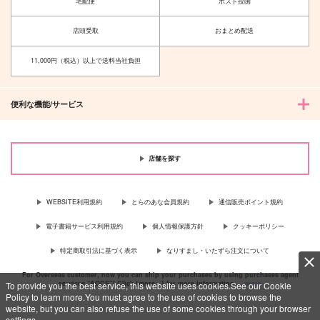
宅配便
ポスト投函
きょうはかけっこびよ
さよならばっどえんど
り
店頭受取
おまとめ配送
感情ドッジボールクラ
Photo Flame Clock
ブ
11,000円（税込）以上で送料当社負担
157
円
3,300
（税込）
円
（税込）
流川楓×三井寿
流川楓×三井寿
便利な機能/サービス
サンプル
サンプル
作品詳細
作品詳細
店舗を探す
WEBSITE利用規約
とらのあな会員規約
通信販売ポイント規約
電子書籍サービス利用規約
個人情報保護方針
クッキーポリシー
特定商取引法に基づく表示
なりすまし・いたずら注文について
For Overseas customer, now you can ship your purchases by using purchases agent
services “AOCS”! Click {more…} for more information …
more
To provide you the best service, this website uses cookies.See our Cookie
Policy to learn more.You must agree to the use of cookies to browse the
website, but you can also refuse the use of some cookies through your browser
settings.