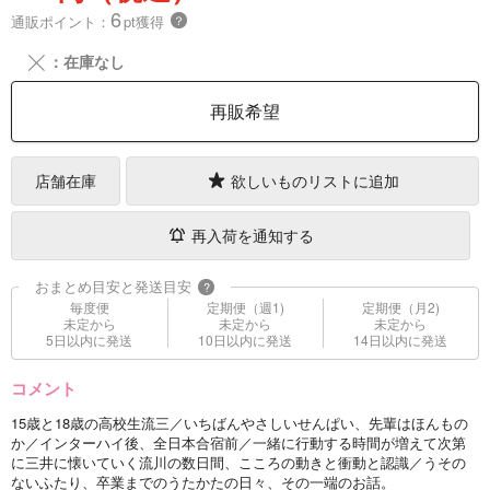
6
通販ポイント：
pt獲得
？
╳
：在庫なし
再販希望
店舗在庫
欲しいものリストに追加
再入荷を通知する
おまとめ目安と発送目安
?
毎度便
定期便（週1)
定期便（月2)
未定から
未定から
未定から
5日以内に発送
10日以内に発送
14日以内に発送
コメント
15歳と18歳の高校生流三／いちばんやさしいせんぱい、先輩はほんもの
か／インターハイ後、全日本合宿前／一緒に行動する時間が増えて次第
に三井に懐いていく流川の数日間、こころの動きと衝動と認識／うその
ないふたり、卒業までのうたかたの日々、その一端のお話。