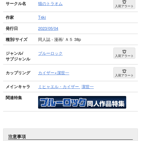
サークル名
猫のトラオム
入荷アラート
作家
T4ki
発行日
2023/05/04
種別/サイズ
同人誌 - 漫画/ Ａ５ 38p
ジャンル/
ブルーロック
入荷アラート
サブジャンル
カップリング
カイザー×潔世一
入荷アラート
メインキャラ
ミヒャエル・カイザー
潔世一
関連特集
注意事項