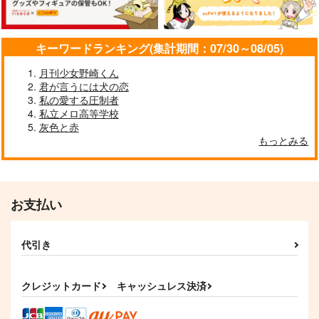
787
円
（税込）
カイザー×潔世一
カイザー×潔世一
カイザー×潔世一
サンプル
サンプル
サンプル
キーワードランキング(集計期間：07/30～08/05)
作品詳細
作品詳細
作品詳細
月刊少女野崎くん
君が言うには犬の恋
私の愛する圧制者
私立メロ高等学校
灰色と赤
もっとみる
高校生の世一が大学生
おれが青薔薇をいれた
すくすく子育て 年齢
のカイザーに3年かけ
ワケ
別で見る恋人の育て方
て丸め込まれる(？)話
いちごはちみつ
らんぴりす
そふとしぇるくらぶ
1,100
787
787
円
円
専売
円
（税込）
（税込）
（税込）
お支払い
ブルーロック
ブルーロック
ブルーロック
カイザー×潔世一
カイザー×潔世一
カイザー×潔世一
代引き
サンプル
サンプル
サンプル
カイ潔はちょっとヤバ
IT! IT!! IT!!!
カイザにゃんが離れな
すぎじゃない!?
い！
カート
カート
カート
坂屋
クレジットカード
キャッシュレス決済
Limerence
gggっと
440
円
（税込）
1,485
787
円
円
（税込）
（税込）
カイザー×潔世一