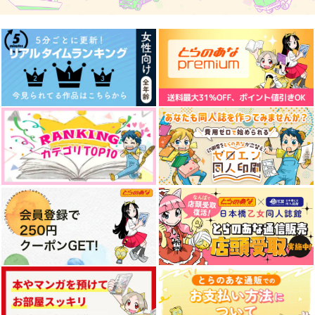
787
円
（税込）
660
1,650
円
円
（税込）
（税込）
カイザー×潔世一
カイザー×潔世一
カイザー×潔世一
サンプル
サンプル
サンプル
作品詳細
作品詳細
作品詳細
神使の子猫は夜明けに
世一のことが大大大大
忘却に咲く花【上】
鳴く
大好きな二人のカイザ
よもぎ餅
ーPART2
Chocolat3°
飴と蹴り
787
円
専売
（税込）
787
787
円
円
専売
（税込）
（税込）
ブルーロック
ブルーロック
ブルーロック
カイザー×潔世一
カイザー×潔世一
カイザー×潔世一
サンプル
サンプル
サンプル
gggっと詰。kiis-
Familie2
144,000の墓場
カート
カート
カート
2023.7-
サラダ定食
マルメラーダ
gggっと
858
1,502
円
円
（税込）
（税込）