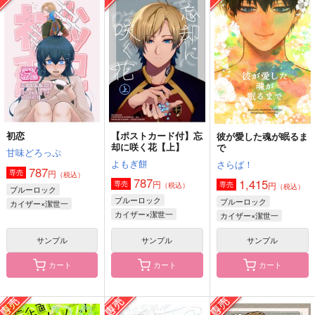
青に続け
冬来たりなば
あれこれラプソディ
RE:4
RE:4
RE:4
944
787
787
円
円
円
（税込）
（税込）
（税込）
カイザー×潔世一
カイザー×潔世一
カイザー×潔世一
サンプル
サンプル
サンプル
作品詳細
作品詳細
作品詳細
初恋
【ポストカード付】忘
彼が愛した魂が眠るま
却に咲く花【上】
で
甘味どろっぷ
よもぎ餅
さらば！
787
円
専売
（税込）
787
1,415
円
専売
円
専売
（税込）
（税込）
ブルーロック
ブルーロック
ブルーロック
カイザー×潔世一
カイザー×潔世一
カイザー×潔世一
サンプル
サンプル
サンプル
カート
カート
カート
最愛と祝福を
僕はクマ。
お前、幽霊って信じる
か？
gggっと
Rangeland