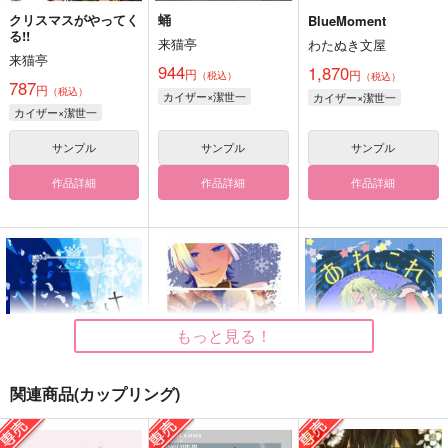
クリスマスがやってく
蛹
BlueMoment
る!!
来猫亭
わたぬき文屋
来猫亭
944
1,870
円
円
（税込）
（税込）
787
円
（税込）
カイザー×潔世一
カイザー×潔世一
カイザー×潔世一
サンプル
サンプル
サンプル
作品詳細
作品詳細
作品詳細
もっと見る！
関連商品(カップリング)