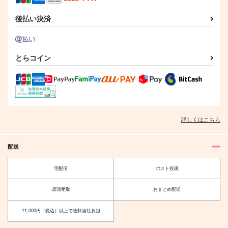
カイザー×潔世一
カイザー×潔世一
後払い決済
サンプル
サンプル
サンプル
作品詳細
作品詳細
作品詳細
とらコイン
詳しくはこちら
配送
宅配便
ポスト投函
Neuaufnahme
Advent
15:BG
PrPr Jelly
店頭受取
おまとめ配送
2,044
1,257
円
円
（税込）
（税込）
11,000円（税込）以上で送料当社負担
カイザー×潔世一
カイザー×潔世一