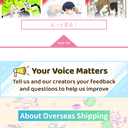
enomi
944
1,257
円
円
（税込）
（税込）
677
円
（税込）
カイザー×潔世一
カイザー×潔世一
カイザー×潔世一
もっと見る！
サンプル
サンプル
サンプル
作品詳細
作品詳細
作品詳細
配信企画！ ベストカ
つまずき初夜とそのあ
「離れないで、側に居
ップル要注意
との話
て。」
ぷてりんぐ
PrPr Jelly
らぴすらずり。
1,572
629
660
円
円
専売
専売
円
専売
（税込）
（税込）
（税込）
ブルーロック
ブルーロック
ブルーロック
カイザー×潔世一
カイザー×潔世一
カイザー×潔世一
サンプル
サンプル
サンプル
カート
カート
カート
犬も歩けば運命に当た
なまえはまだない 前
Petrichor
る
編
夜明けとヴェール
時々刻々
SODA FURO