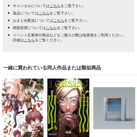
キャンセルについては
こちら
をご覧下さい。
返品については
こちら
をご覧下さい。
おまとめ配送については
こちら
をご覧下さい。
再販投票については
こちら
をご覧下さい。
イベント応募券付商品などをご購入の際は毎度便をご利用ください。
詳細は
こちら
をご覧ください。
一緒に買われている同人作品または類似商品