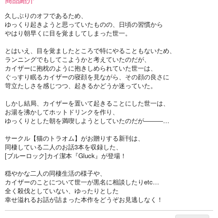
久しぶりのオフであるため、
ゆっくり起きようと思っていたものの、日頃の習慣から
やはり朝早くに目を覚ましてしまった世一。
とはいえ、目を覚ましたところで特にやることもないため、
ランニングでもしてこようかと考えていたのだが、
カイザーに抱枕のように抱きしめられていた世一は、
ぐっすり眠るカイザーの寝顔を見ながら、その顔の良さに
苛立たしさを感じつつ、起きるかどうか迷っていた。
しかし結局、カイザーを置いて起きることにした世一は、
お湯を沸かしてホットドリンクを作り、
ゆっくりとした朝を満喫しようとしていたのだが―――…
サークル【猫のトラオム】がお贈りする新刊は、
同棲している二人のお話3本を収録した、
[ブルーロック]カイ潔本『Gluck』が登場！
穏やかな二人の同棲生活の様子や、
カイザーのことについて世一が黒名に相談したりetc…
全く殺伐としていない、ゆったりとした
幸せ溢れるお話が詰まった本作をどうぞお見逃しなく！