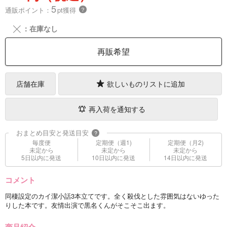
5
通販ポイント：
pt獲得
？
╳
：在庫なし
再販希望
店舗在庫
欲しいものリストに追加
再入荷を通知する
おまとめ目安と発送目安
?
毎度便
定期便（週1)
定期便（月2)
未定から
未定から
未定から
5日以内に発送
10日以内に発送
14日以内に発送
コメント
同棲設定のカイ潔小話3本立てです。全く殺伐とした雰囲気はないゆった
りした本です。友情出演で黒名くんがそこそこ出ます。
商品紹介