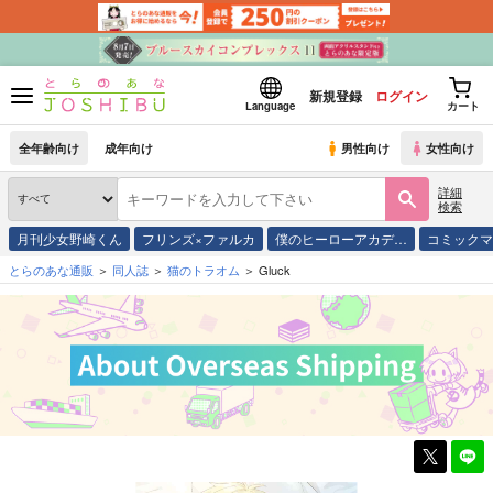
新規登録
ログイン
Language
カート
全年齢向け
成年向け
男性向け
女性向け
詳細
検索
月刊少女野崎くん
フリンズ×ファルカ
僕のヒーローアカデ…
コミック
とらのあな通販
同人誌
猫のトラオム
Gluck