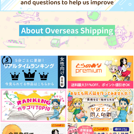
五条悟×虎杖悠仁
五条悟×虎杖悠仁
サンプル
サンプル
サンプル
カート
カート
カート
しゃらんら！
五悠と子どものハッピ
五悠と子ども６
ーエンド／短編集
青いチューリップ
um
um
440
2,044
円
円
（税込）
（税込）
3,457
円
（税込）
五条悟×虎杖悠仁
五条悟×虎杖悠仁
五条悟×虎杖悠仁
サンプル
サンプル
サンプル
作品詳細
作品詳細
作品詳細
ビューティフルデイズ
彼の人の話
好きって言ってよ。下
帰路
無常讃歌
猿と腰掛
472
787
1,572
円
円
専売
円
専売
（税込）
（税込）
（税込）
呪術廻戦
呪術廻戦
呪術廻戦
五条悟×虎杖悠仁
五条悟×虎杖悠仁
五条悟×虎杖悠仁