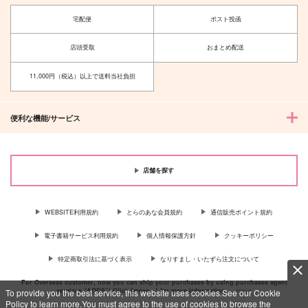
宅配便
ポスト投函
ごじょにゃんとゆじく
ごじょにゃんとゆじく
んまとめ
ん6
店頭受取
おまとめ配送
ゴビョウ
ゴビョウ
11,000円（税込）以上で送料当社負担
1,887
472
円
円
（税込）
（税込）
五条悟×虎杖悠仁
五条悟×虎杖悠仁
便利な機能/サービス
サンプル
サンプル
作品詳細
作品詳細
店舗を探す
WEBSITE利用規約
とらのあな会員規約
通信販売ポイント規約
電子書籍サービス利用規約
個人情報保護方針
クッキーポリシー
特定商取引法に基づく表示
なりすまし・いたずら注文について
For Overseas customer, now you can ship your purchases by using purchases agent
services “AOCS”! Click {more…} for more information …
more
To provide you the best service, this website uses cookies.See our Cookie
Policy to learn more.You must agree to the use of cookies to browse the