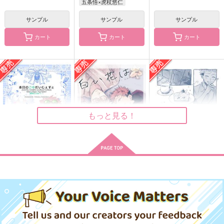
五条悟×虎杖悠仁
サンプル
サンプル
サンプル
カート
カート
カート
カタオモイ
Pew!Pew!Pew!
リチュアルホロウ
緑茶派
islet
bibi
787
787
1,100
円
円
円
（税込）
（税込）
（税込）
五条悟×虎杖悠仁
五条悟×虎杖悠仁
五条悟×虎杖悠仁
もっと見る！
サンプル
サンプル
サンプル
作品詳細
作品詳細
作品詳細
本日のごゆだいじぇす
白い花は咲いたまま
雨があがればぼくたち
と
は
はしゃぎ太郎
パンダファシズム
爆速ししゃも
1,257
円
専売
（税込）
220
677
円
専売
円
専売
（税込）
（税込）
呪術廻戦
呪術廻戦
呪術廻戦
五条悟×虎杖悠仁