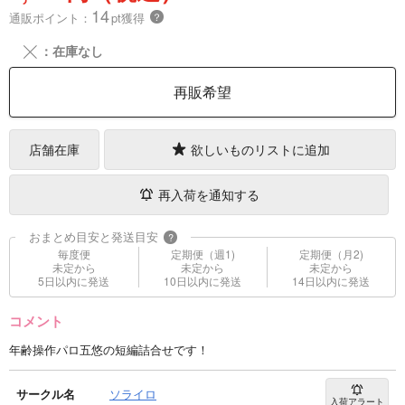
14
通販ポイント：
pt獲得
？
╳
：在庫なし
再販希望
店舗在庫
欲しいものリストに追加
再入荷を通知する
おまとめ目安と発送目安
?
毎度便
定期便（週1)
定期便（月2)
未定から
未定から
未定から
5日以内に発送
10日以内に発送
14日以内に発送
コメント
年齢操作パロ五悠の短編詰合せです！
サークル名
ソライロ
入荷アラート