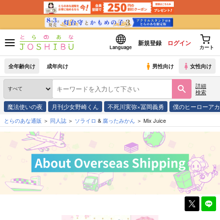
新規登録
ログイン
Language
カート
全年齢向け
成年向け
男性向け
女性向け
詳細
検索
魔法使いの夜
月刊少女野崎くん
不死川実弥×冨岡義勇
僕のヒーローア
とらのあな通販
同人誌
ソライロ
&
腐ったみかん
Mix Juice