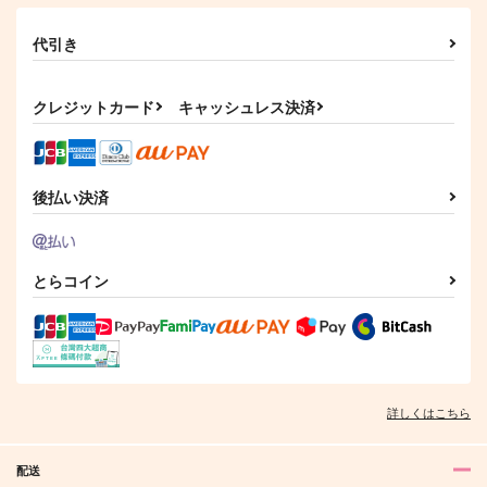
代引き
捕食
シンデレラフューチャ
さとうとハチミツ05
ー
clockrock
クレジットカード
キャッシュレス決済
M31
AnZ館
787
110
円
円
（税込）
（税込）
1,022
円
（税込）
五条悟×虎杖悠仁
五条悟×虎杖悠仁
五条悟×虎杖悠仁
後払い決済
サンプル
サンプル
サンプル
作品詳細
作品詳細
作品詳細
とらコイン
詳しくはこちら
配送