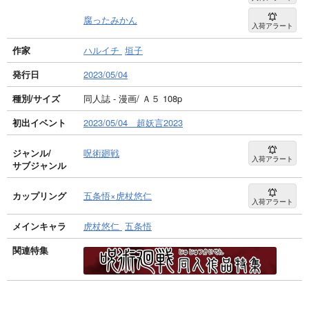
腐ったみかん
入荷アラート
作家
ハルイチ
垣子
発行日
2023/05/04
種別/サイズ
同人誌 - 漫画/ Ａ５ 108p
初出イベント
2023/05/04 超妖言2023
ジャンル/
呪術廻戦
入荷アラート
サブジャンル
カップリング
五条悟×虎杖悠仁
入荷アラート
メインキャラ
虎杖悠仁
五条悟
関連特集