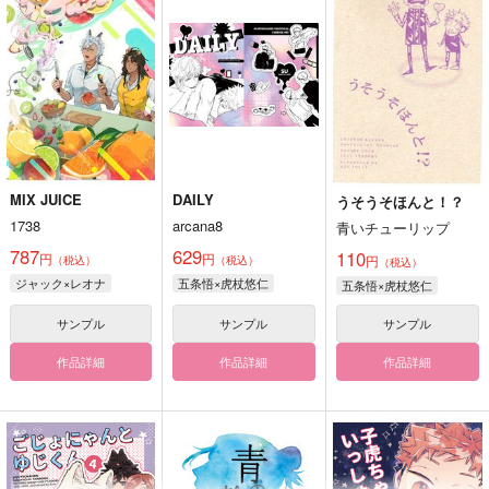
MIX JUICE
DAILY
うそうそほんと！？
1738
arcana8
青いチューリップ
787
629
110
円
円
円
（税込）
（税込）
（税込）
ジャック×レオナ
五条悟×虎杖悠仁
五条悟×虎杖悠仁
サンプル
サンプル
サンプル
作品詳細
作品詳細
作品詳細