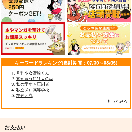
サンプル
サンプル
サンプル
カート
カート
カート
東雲
双方に重い
Abracadabra
KK
LiLi
チョコレートボンバ
ー
1,729
110
円
円
（税込）
（税込）
1,100
五条悟×虎杖悠仁
五条悟×虎杖悠仁
円
（税込）
五条悟×虎杖悠仁
キーワードランキング(集計期間：07/30～08/05)
サンプル
サンプル
サンプル
月刊少女野崎くん
作品詳細
作品詳細
作品詳細
君が言うには犬の恋
私の愛する圧制者
私立メロ高等学校
灰色と赤
もっとみる
お支払い