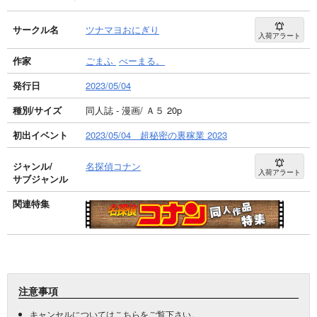
サークル名
ツナマヨおにぎり
入荷アラート
作家
ごまふ
べーまる。
発行日
2023/05/04
種別/サイズ
同人誌 - 漫画/ Ａ５ 20p
初出イベント
2023/05/04 超秘密の裏稼業 2023
ジャンル/
名探偵コナン
入荷アラート
サブジャンル
関連特集
注意事項
キャンセルについては
こちら
をご覧下さい。