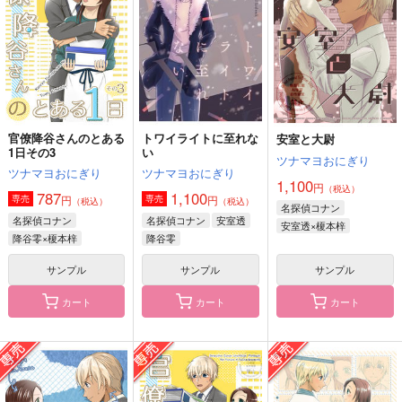
ツナマヨおにぎり
ツナマヨおにぎり
1,572
円
（税込）
1,100
1,257
円
円
（税込）
（税込）
安室透×榎本梓
安室透
降谷零×榎本梓
サンプル
サンプル
サンプル
作品詳細
作品詳細
作品詳細
官僚降谷さんのとある
トワイライトに至れな
安室と大尉
1日その3
い
ツナマヨおにぎり
ツナマヨおにぎり
ツナマヨおにぎり
1,100
円
（税込）
787
1,100
円
円
専売
専売
（税込）
（税込）
名探偵コナン
名探偵コナン
名探偵コナン
安室透
安室透×榎本梓
降谷零×榎本梓
降谷零
サンプル
サンプル
サンプル
カート
カート
カート
官僚降谷さんのとある
官僚降谷さんのとある
江戸川様は爆走中!!
1日その2
1日その3
RK-KAN
ツナマヨおにぎり
ツナマヨおにぎり