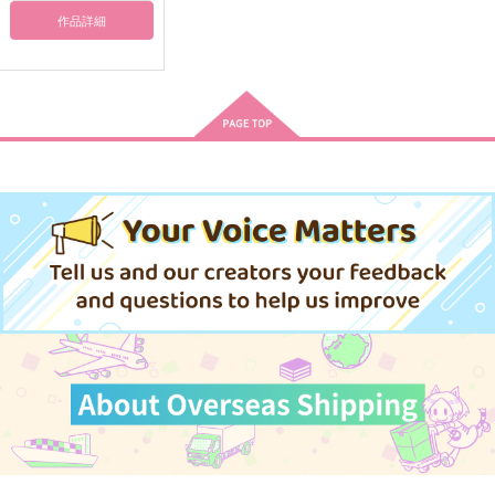
円
（税込）
白羽大地×マリィ
ジン×ピンガ
作品詳細
江戸川コナン
サンプル
サンプル
サンプル
作品詳細
作品詳細
作品詳細
#ハロ嫁撮影中！３
官僚降谷さんのとある
1日
ツナマヨおにぎり
ツナマヨおにぎり
629
円
専売
（税込）
1,257
円
専売
（税込）
名探偵コナン
名探偵コナン
警察学校組
降谷零×榎本梓
サンプル
サンプル
カート
カート
ぬいセーター 黒
トライアウト
ぼくにはおまえが
工具箱の隣
梅ロール
Bonito
1,572
787
1,415
円
円
円
（税込）
（税込）
（税込）
萩原研二×女夢主
赤井秀一×降谷零