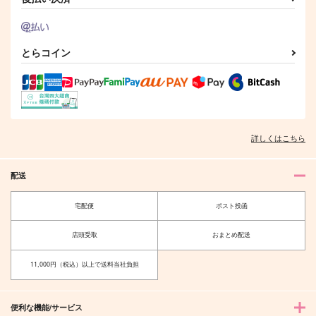
とらコイン
詳しくはこちら
配送
宅配便
ポスト投函
店頭受取
おまとめ配送
11,000円（税込）以上で送料当社負担
便利な機能/サービス