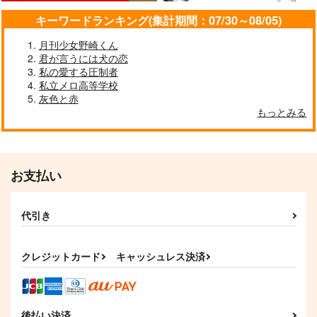
キーワードランキング(集計期間：07/30～08/05)
作品詳細
作品詳細
作品詳細
月刊少女野崎くん
君が言うには犬の恋
私の愛する圧制者
私立メロ高等学校
灰色と赤
もっとみる
お支払い
桜明かり
ぬい帽子 青
代引き
水飲み場
工具箱の隣
472
1,572
円
円
（税込）
（税込）
クレジットカード
キャッシュレス決済
長谷部陸夫×諸伏高明
サンプル
サンプル
後払い決済
作品詳細
作品詳細