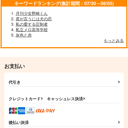
キーワードランキング(集計期間：07/30～08/05)
作品詳細
作品詳細
作品詳細
月刊少女野崎くん
君が言うには犬の恋
私の愛する圧制者
私立メロ高等学校
灰色と赤
夜が明けるまで
万聖節の前夜祭
きみはぴかぴか
もっとみる
ビターエンド
淡雪世界
m-chiki
1,572
1,572
550
円
円
専売
専売
円
専売
（税込）
（税込）
（税込）
名探偵コナン
名探偵コナン
名探偵コナン
降谷零×工藤新一
降谷零×工藤新一
お支払い
降谷零×工藤新一
サンプル
サンプル
サンプル
代引き
VOICE2続きは猫のい
万聖節の前夜祭
Wait!9 Walk with me!
カート
カート
カート
ない時間で
淡雪世界
あゆ
Snow Cat
1,572
クレジットカード
キャッシュレス決済
472
円
円
（税込）
（税込）
715
円
（税込）
降谷零×工藤新一
降谷零×工藤新一
降谷零×工藤新一
サンプル
サンプル
サンプル
後払い決済