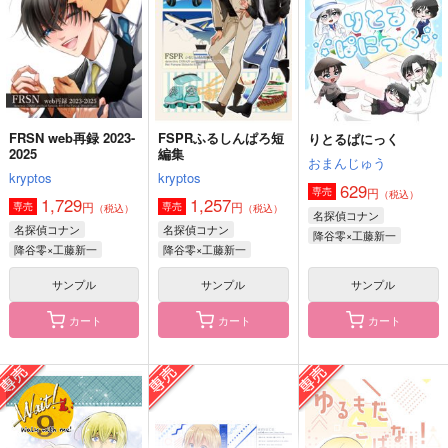
円
（税込）
（税込）
（税込）
安室透×江戸川コナン、降谷零×工藤新一
降谷零×工藤新一
降谷零×工藤新一
サンプル
サンプル
サンプル
作品詳細
作品詳細
作品詳細
FRSN web再録 2023-
FSPRふるしんぱろ短
りとるぱにっく
2025
編集
おまんじゅう
kryptos
kryptos
629
円
専売
（税込）
1,729
1,257
円
円
専売
専売
（税込）
（税込）
名探偵コナン
名探偵コナン
名探偵コナン
降谷零×工藤新一
降谷零×工藤新一
降谷零×工藤新一
サンプル
サンプル
サンプル
カート
カート
カート
long long road.
かがやける闇前編
NUINUI observation!!
あゆ
Fractica
SUNSETROBO
629
1,572
629
円
円
円
（税込）
（税込）
（税込）
降谷零×工藤新一
降谷零×工藤新一
降谷零×工藤新一