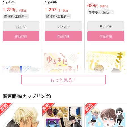
kryptos
kryptos
629
円
（税込）
1,729
1,257
円
円
（税込）
（税込）
降谷零×工藤新一
降谷零×工藤新一
降谷零×工藤新一
サンプル
サンプル
サンプル
作品詳細
作品詳細
作品詳細
もっと見る！
関連商品(カップリング)
amuco
ゆるもだこばなし
きみはぴかぴか
Rsf
m-chiki
m-chiki
3,144
550
550
円
円