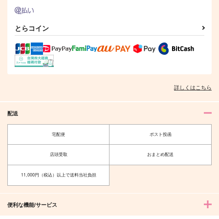
作品詳細
作品詳細
作品詳細
とらコイン
詳しくはこちら
配送
SSAWs
Twin-ray
宅配便
ポスト投函
soldat
BIRADICAL
店頭受取
おまとめ配送
944
999
円
円
（税込）
（税込）
降谷零×風見裕也
降谷零×諸伏景光
11,000円（税込）以上で送料当社負担
サンプル
サンプル
便利な機能/サービス
作品詳細
作品詳細