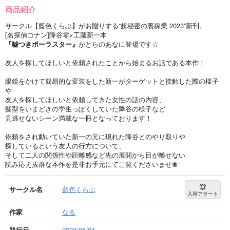
商品紹介
サークル【藍色くらぶ】がお贈りする“超秘密の裏稼業 2023”新刊、
[名探偵コナン]降谷零×工藤新一本
『嘘つきポーラスター』
がとらのあなに登場です☆
友人を探してほしいと依頼されたことから始まるお話である本作！
眼鏡をかけて簡易的な変装をした新一がターゲットと接触した際の様子
や
友人を探してほしいと依頼してきた女性の話の内容、
髪型をいまどきの学生っぽくしていた降谷の様子など
見逃せないシーン満載な一冊となっております！
依頼をされ動いていた新一の元に現れた降谷とのやり取りや
探しているという友人の行方について、
そして二人の関係性や距離感など先の展開から目が離せない
読み応え抜群な本作を是非お手元にてご覧くださいませ❀
サークル名
藍色くらぶ
入荷アラート
作家
なる
発行日
2023/05/04