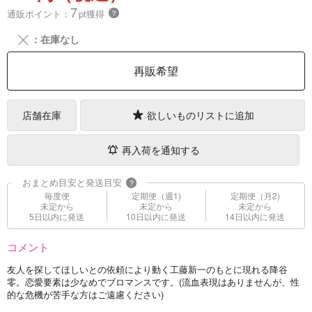
7
通販ポイント：
pt獲得
？
╳
：在庫なし
再販希望
店舗在庫
欲しいものリストに追加
再入荷を通知する
おまとめ目安と発送目安
?
毎度便
定期便（週1)
定期便（月2)
未定から
未定から
未定から
5日以内に発送
10日以内に発送
14日以内に発送
コメント
友人を探してほしいとの依頼により動く工藤新一のもとに現れる降谷
零。恋愛要素は少なめでブロマンスです。(流血表現はありませんが、性
的な危機が苦手な方はご遠慮ください)