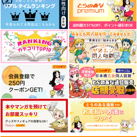
サンプル
サンプル
サンプル
作品詳細
作品詳細
作品詳細
スクールデイズ！
long long road.
VOICE2続きは猫のい
ない時間で
*msc
あゆ
Snow Cat
880
629
円
円
専売
専売
（税込）
（税込）
715
円
専売
（税込）
名探偵コナン
名探偵コナン
名探偵コナン
降谷零×工藤新一
降谷零×工藤新一
降谷零×工藤新一
サンプル
サンプル
サンプル
スクールデイズ！
あのコの恋にひとつ
カート
カート
カート
夜が明けるまで
Mommy
*msc
ビターエンド
SUNSETROBO
880
1,572
円
円
（税込）
（税込）
787
円
（税込）
降谷零×工藤新一
降谷零×工藤新一
降谷零×工藤新一
サンプル
サンプル
サンプル