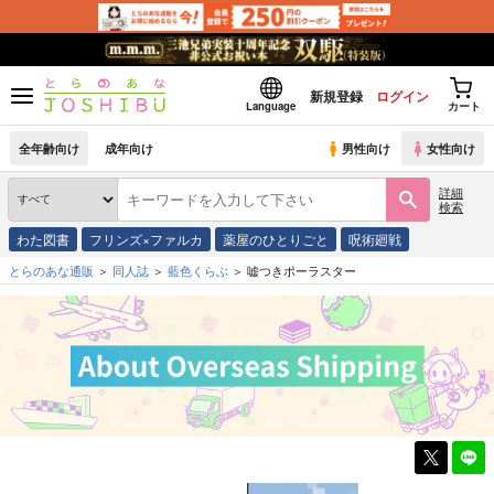
新規登録
ログイン
Language
カート
全年齢向け
成年向け
男性向け
女性向け
詳細
検索
わた図書
フリンズ×ファルカ
薬屋のひとりごと
呪術廻戦
とらのあな通販
同人誌
藍色くらぶ
嘘つきポーラスター