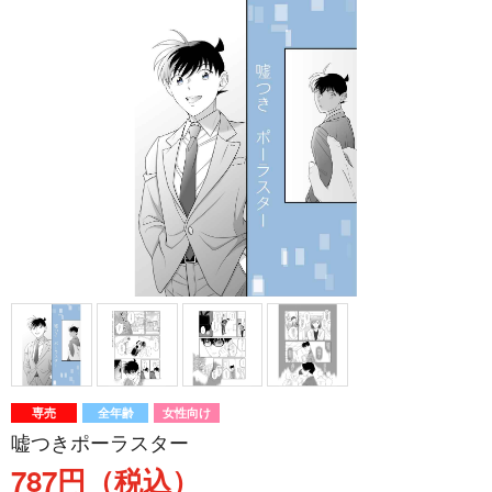
専売
全年齢
女性向け
嘘つきポーラスター
787円（税込）