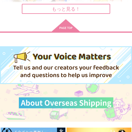
もっと見る！
サンプル
サンプル
サンプル
作品詳細
作品詳細
作品詳細
Wait!9 Walk with me!
amuco
ゆるもだこばなし
あゆ
Rsf
m-chiki
472
3,144
550
円
円
専売
専売
円
専売
（税込）
（税込）
（税込）
名探偵コナン
名探偵コナン
名探偵コナン
降谷零×工藤新一
安室透×江戸川コナン、降谷零×工藤新一
降谷零×工藤新一
サンプル
サンプル
サンプル
カート
カート
カート
どむむむ さぶぶぶ
わがままふるぬい と
すべりこみバースデ
きどきPON！
ィ Revenge！
m-chiki
SUNSETROBO
あおいの
629
円
（税込）
629
582
円
円
（税込）
（税込）
降谷零×工藤新一
降谷零×工藤新一
降谷零×工藤新一