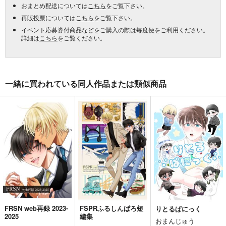
おまとめ配送については
こちら
をご覧下さい。
再販投票については
こちら
をご覧下さい。
イベント応募券付商品などをご購入の際は毎度便をご利用ください。
詳細は
こちら
をご覧ください。
一緒に買われている同人作品または類似商品
FRSN web再録 2023-
FSPRふるしんぱろ短
りとるぱにっく
2025
編集
おまんじゅう