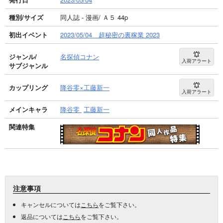
種別/サイズ
同人誌 - 漫画/ Ａ５ 44p
初出イベント
2023/05/04 超秘密の裏稼業 2023
ジャンル/
名探偵コナン
入荷アラート
サブジャンル
カップリング
降谷零×工藤新一
入荷アラート
メインキャラ
降谷零
工藤新一
関連特集
注意事項
キャンセルについては
こちら
をご覧下さい。
返品については
こちら
をご覧下さい。