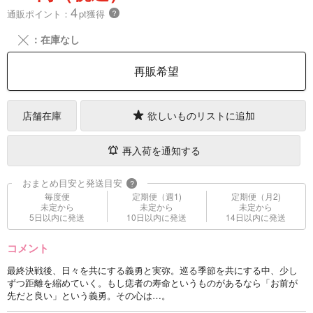
4
通販ポイント：
pt獲得
？
╳
：在庫なし
再販希望
店舗在庫
欲しいものリストに追加
再入荷を通知する
おまとめ目安と発送目安
?
毎度便
定期便（週1)
定期便（月2)
未定から
未定から
未定から
5日以内に発送
10日以内に発送
14日以内に発送
コメント
最終決戦後、日々を共にする義勇と実弥。巡る季節を共にする中、少し
ずつ距離を縮めていく。もし痣者の寿命というものがあるなら「お前が
先だと良い」という義勇。その心は…。