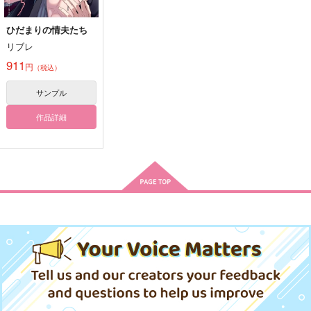
カート
カート
カート
ひだまりの情夫たち
リブレ
二六時中、好日也。
令和組曲
とんちんかん！
−ひだまり−
911
あけにたつ
青いチューリップ
円
（税込）
裏丹花堂
1,022
440
円
円
（税込）
（税込）
715
サンプル
円
（税込）
冨岡義勇×不死川実弥
不死川実弥×冨岡義勇
山田利吉×小松田秀作
作品詳細
サンプル
サンプル
サンプル
作品詳細
作品詳細
作品詳細
再録集其の弐 運命は
かく語りき
華染屋
1,980
円
専売
（税込）
鬼滅の刃
冨岡義勇×不死川実弥
サンプル