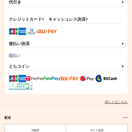
代引き
GAMMAEDGE
頭痛
2,299
1,650
円
円
（税込）
（税込）
クレジットカード
キャッシュレス決済
不死川実弥×冨岡義勇
不死川実弥×冨岡義勇
サンプル
サンプル
作品詳細
作品詳細
後払い決済
とらコイン
詳しくはこちら
配送
宅配便
ポスト投函