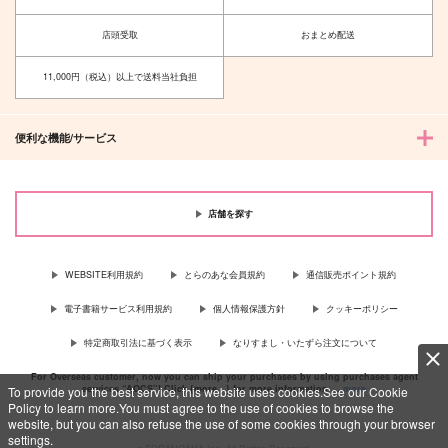
店頭受取
おまとめ配送
11,000円（税込）以上で送料当社負担
便利な機能/サービス
店舗を探す
WEBSITE利用規約
とらのあな会員規約
通信販売ポイント規約
電子書籍サービス利用規約
個人情報保護方針
クッキーポリシー
特定商取引法に基づく表示
なりすまし・いたずら注文について
For Overseas customer, now you can ship your purchases by using purchases agent
services “AOCS”! Click {more…} for more information …
more
To provide you the best service, this website uses cookies.See our Cookie
Policy to learn more.You must agree to the use of cookies to browse the
website, but you can also refuse the use of some cookies through your browser
settings.