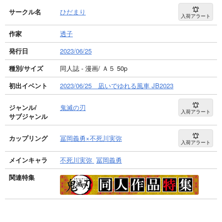
サークル名
ひだまり
入荷アラート
作家
透子
発行日
2023/06/25
種別/サイズ
同人誌 - 漫画/ Ａ５ 50p
初出イベント
2023/06/25 凪いでゆれる風車 JB2023
ジャンル/
鬼滅の刃
入荷アラート
サブジャンル
カップリング
冨岡義勇×不死川実弥
入荷アラート
メインキャラ
不死川実弥
冨岡義勇
関連特集