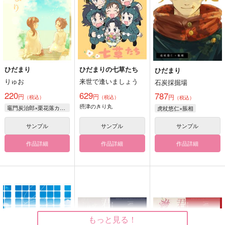
ひだまり
ひだまりの七草たち
ひだまり
りゅお
来世で逢いましょう
石炭採掘場
220
629
787
円
円
円
（税込）
（税込）
（税込）
摂津のきり丸
竈門炭治郎×栗花落カナヲ
虎杖悠仁×脹相
サンプル
サンプル
サンプル
作品詳細
作品詳細
作品詳細
もっと見る！