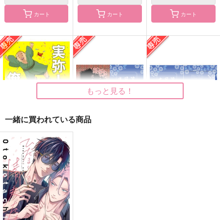
カート
カート
カート
君の手を取る方法は
君が魔法をかけたから
死がふたりを分かつま
で
ふわ工房
かめや御昼寝堂
最下層
1,257
629
円
円
（税込）
（税込）
1,100
円
（税込）
不死川実弥×冨岡義勇
不死川実弥×冨岡義勇
冨岡義勇×竈門炭治郎
もっと見る！
サンプル
サンプル
サンプル
一緒に買われている商品
作品詳細
作品詳細
作品詳細
実弥ーッ俺だー！！
【セット売り】再録集
web再録集 水風箋２
其の弐 運命はかく語
M米穀店
華染屋
りき＋web再録集 水
華染屋
風箋２
572
715
円
専売
円
専売
（税込）
（税込）
2,530
円
専売
（税込）
鬼滅の刃
鬼滅の刃
鬼滅の刃
冨岡義勇×不死川実弥
冨岡義勇×不死川実弥
冨岡義勇×不死川実弥
サンプル
サンプル
サンプル