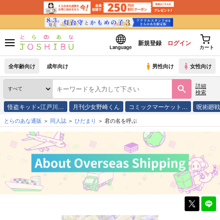
新規登録
ログイン
Language
カート
全年齢向け
成年向け
男性向け
女性向け
詳細
検索
怪盗キッド×江戸川…
月刊少女野崎くん
コミックマーケット…
呪術廻
とらのあな通販
同人誌
ひだまり
君の名を呼ぶ