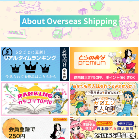
カート
義勇零式がいる暮らし
さねぎゆログまとめ本
俺の特等席
アーテローザリー
蓑笠
アマイコプルー
944
1,100
1,100
円
円
円
（税込）
（税込）
（税込）
冨岡義勇＋不死川実弥
不死川実弥×冨岡義勇
不死川実弥×冨岡義勇
サンプル
サンプル
サンプル
作品詳細
作品詳細
作品詳細