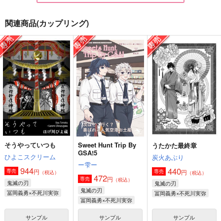
関連商品(カップリング)
ひだまり（おまけ付
君に彼岸花を 白
君に彼岸花を
き）
jam
jam
化学反応式。
2,357
1,887
円
円
（税込）
（税込）
1,100
円
（税込）
不死川実弥×冨岡義勇
不死川実弥×冨岡義勇
ロイド×ヨル
サンプル
サンプル
サンプル
作品詳細
作品詳細
作品詳細
そうやっていつも
Sweet Hunt Trip By
うたかた最終章
GSA!5
ひよこスクリーム
炭火あぶり
ー雫ー
944
440
円
専売
円
専売
（税込）
（税込）
472
円
専売
（税込）
鬼滅の刃
鬼滅の刃
鬼滅の刃
冨岡義勇×不死川実弥
冨岡義勇×不死川実弥
冨岡義勇×不死川実弥
サンプル
サンプル
サンプル