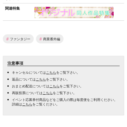
関連特集
#
#
ファンタジー
商業番外編
注意事項
キャンセルについては
こちら
をご覧下さい。
返品については
こちら
をご覧下さい。
おまとめ配送については
こちら
をご覧下さい。
再販投票については
こちら
をご覧下さい。
イベント応募券付商品などをご購入の際は毎度便をご利用ください。
詳細は
こちら
をご覧ください。