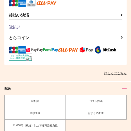
後払い決済
とらコイン
詳しくはこちら
配送
宅配便
ポスト投函
店頭受取
おまとめ配送
11,000円（税込）以上で送料当社負担