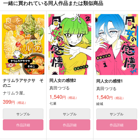
一緒に買われている同人作品または類似商品
ナリムラアサクサ そ
同人女の感情2
同人女の感情1
のニ
真田つづる
真田つづる
ナリムラ屋。
1,540
1,540
円
円
（税込）
（税込）
399
円
（税込）
七瀬
綾城
サンプル
サンプル
サンプル
作品詳細
作品詳細
作品詳細