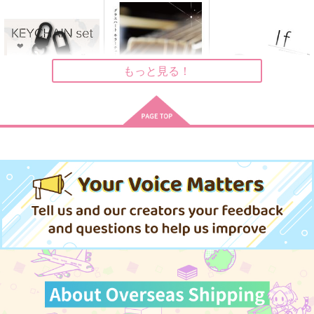
もっと見る！
【テオ瑛】キーチェー
グラスハート キラー
If
ンセット
チューン
Ruko.
kayoubi
MEGALO VISION
1,572
円
（税込）
1,100
472
円
円
（税込）
（税込）
久慈明仁×高槻冴
高岡尚
テオ×橘瑛二
サンプル
サンプル
サンプル
作品詳細
作品詳細
作品詳細