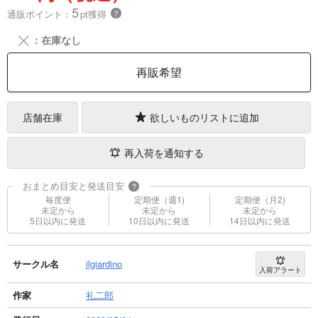
5
通販ポイント：
pt獲得
？
╳
：在庫なし
再販希望
店舗在庫
欲しいものリストに追加
再入荷を通知する
おまとめ目安と発送目安
?
毎度便
定期便（週1)
定期便（月2)
未定から
未定から
未定から
5日以内に発送
10日以内に発送
14日以内に発送
サークル名
ilgiardino
入荷アラート
作家
礼二郎