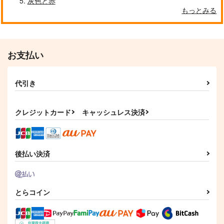
灰色と赤
作品詳細
作品詳細
作品詳細
もっとみる
お支払い
代引き
クレジットカード
キャッシュレス決済
そして血肉と
セレブレイテッド・プ
真昼の旅
ラネット I
鯖
Karizumai
後払い決済
クリアライト
1,100
1,000
円
円
（税込）
（税込）
1,572
円
（税込）
ドンキホーテ・ロシナン
趙天佑×鉄爪
テ
真木晶
とらコイン
サンプル
サンプル
サンプル
作品詳細
作品詳細
作品詳細