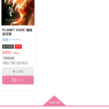
円
円
（税込）
（税込）
リヴァイ×エレン
ヴァッシュ×ウルフウッド
サンプル
サンプル
サンプル
作品詳細
作品詳細
作品詳細
PLANET ZAZIE 価格
改定版
惑星ドーナツ
セール中
専売
220
円
（税込）
TRIGUN
ザジ・ザ・ビースト
サンプル
カート
舞台端の者共II
舞台端の者共
よいゆめを！
駆け抜けるみかん
駆け抜けるみかん
キョウカンパラーメ
2,829
2,672
865
円
円
円
（税込）
（税込）
（税込）
オベロン
オベロン
廻屋渉