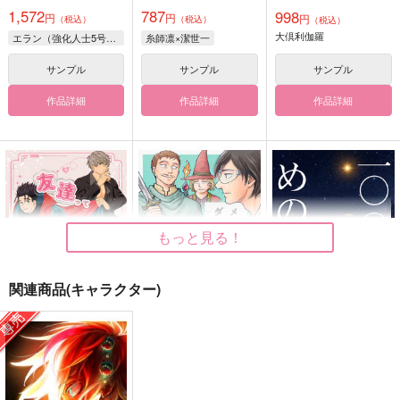
1,572
787
998
円
円
円
（税込）
（税込）
（税込）
大倶利伽羅
エラン（強化人士5号）×ノレア
糸師凛×潔世一
サンプル
サンプル
サンプル
作品詳細
作品詳細
作品詳細
もっと見る！
関連商品(キャラクター)
友達ってなんだっ
メランコリック・ダイ
一〇〇万回めのエレン
け！？
バー 永田礼路短編集
ぐげがぼ
２
灯台守
永田医院午前０時
330
円
（税込）
715
1,572