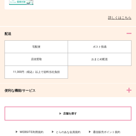
詳しくはこちら
配送
宅配便
ポスト投函
店頭受取
おまとめ配送
11,000円（税込）以上で送料当社負担
旅は道づれ、
愉快爽快！アハウちゃ
ん
Tell Me Baby.
ゆであすぱら
550
円
便利な機能/サービス
（税込）
787
円
（税込）
穹×丹恒
キィニチ
サンプル
サンプル
店舗を探す
作品詳細
作品詳細
WEBSITE利用規約
とらのあな会員規約
通信販売ポイント規約