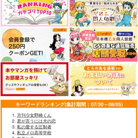
作品詳細
作品詳細
作品詳細
デコボコでいこうよ
すぐに愛に恋
オレだけみてればイイ
んだよ
未知の旅へ
未知の旅へ
未知の旅へ
200
300
キーワードランキング(集計期間：07/30～08/05)
円
円
（税込）
（税込）
440
円
（税込）
三井寿×宮城リョータ
三井寿×宮城リョータ
月刊少女野崎くん
三井寿×宮城リョータ
君が言うには犬の恋
私の愛する圧制者
サンプル
サンプル
サンプル
私立メロ高等学校