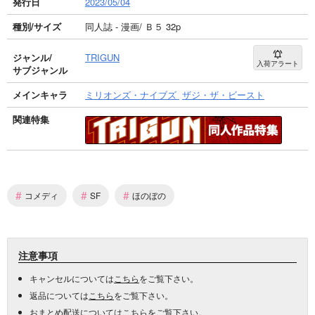
発行日
2023/05/04
種別/サイズ
同人誌 - 漫画/ Ｂ５ 32p
ジャンル/
TRIGUN
入荷アラート
サブジャンル
メインキャラ
ミリオンズ・ナイブズ
ザジ・ザ・ビースト
関連特集
#
#
#
コメディ
SF
ほのぼの
注意事項
キャンセルについては
こちら
をご覧下さい。
返品については
こちら
をご覧下さい。
おまとめ配送については
こちら
をご覧下さい。