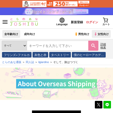
新規登録
ログイン
Language
カート
全年齢向け
成年向け
男性向け
女性向け
詳細
検索
フリンズ×ファルカ
灰色と赤
タペストリー
僕のヒーローアカデ…
とらのあな通販
同人誌
ilgiardino
そして、旅はつづく