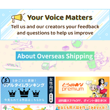
サンプル
サンプル
サンプル
作品詳細
作品詳細
作品詳細
すこしふしぎ2
これからの君が見たい
旅する伊達組金鯱編
ctrl＋
未知の旅へ
からくの
715
300
998
円
円
円
（税込）
（税込）
（税込）
鶴丸国永
山姥切長義×山姥切国広
三井寿×宮城リョータ
サンプル
サンプル
サンプル