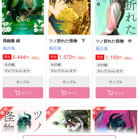
マレウス×レオナ
マレウス×レオナ
マレウス×レオナ
サンプル
サンプル
サンプル
作品詳細
作品詳細
作品詳細
再録集 緑
ツノ折れた怪物 下
ツノ折れた怪物 中
風呂場
風呂場
風呂場
6,444
1,572
1,100
円
円
専売
専売
円
専売
（税込）
（税込）
（税込）
その他
その他
その他
マレウス×レオナ
マレウス×レオナ
マレウス×レオナ
サンプル
サンプル
サンプル
カート
カート
カート
プレイフル愛ランド
ピンク・ハーブティー
ラブソングが歌えな
い！？
風呂場
風呂場
BPM
440
110
円
円
（税込）
（税込）
944
円
（税込）
マレウス×レオナ
マレウス×レオナ