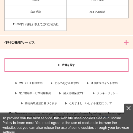
カート
カート
店頭受取
おまとめ配送
11,000円（税込）以上で送料当社負担
便利な機能/サービス
店舗を探す
WEBSITE利用規約
とらのあな会員規約
通信販売ポイント規約
電子書籍サービス利用規約
個人情報保護方針
クッキーポリシー
特定商取引法に基づく表示
なりすまし・いたずら注文について
For Overseas customer, now you can ship your purchases by using purchases agent
services “AOCS”! Click {more…} for more information …
more
To provide you the best service, this website uses cookies.See our Cookie
Policy to learn more.You must agree to the use of cookies to browse the
website, but you can also refuse the use of some cookies through your browser
settings.