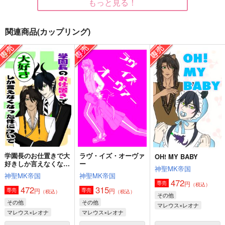
もっと見る！
マレウス×レオナ
サンプル
サンプル
サンプル
関連商品(カップリング)
作品詳細
作品詳細
作品詳細
ツノ折れた怪物 上
再録集 白
緑の咆哮５
風呂場
風呂場
風呂場
1,100
4,715
円
円
専売
専売
セール中
専売
（税込）
（税込）
1,320
その他
その他
円
（税込）
マレウス×レオナ
マレウス×レオナ
その他
マレウス×レオナ
サンプル
サンプル
サンプル
学園長のお仕置きで大
ラヴ・イズ・オーヴァ
カート
カート
カート
OH! MY BABY
好きしか言えなくなっ
ー
神聖MK帝国
MIX JUICE
lullaby
Requiem
た件について
神聖MK帝国
神聖MK帝国
472
1738
クロエ
クロエ
円
専売
（税込）
472
315
円
円
専売
専売
（税込）
（税込）
その他
787
1,572
1,257
円
円
円
（税込）
（税込）
（税込）
その他
その他
マレウス×レオナ
ジャック×レオナ
マレウス×レオナ
マレウス×レオナ
マレウス×レオナ
マレウス×レオナ