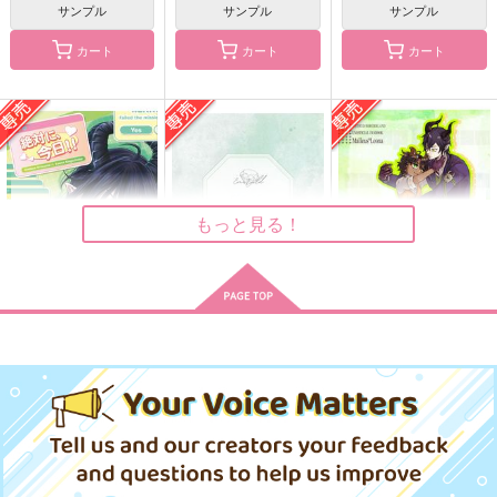
サンプル
サンプル
サンプル
サンプル
サンプル
サンプル
作品詳細
作品詳細
作品詳細
カート
カート
カート
ピンク・ハーブティー
プレイフル愛ランド
風呂場
風呂場
セール中
専売
セール中
専売
もっと見る！
110
440
円
円
（税込）
（税込）
その他
その他
マレウス×レオナ
マレウス×レオナ
サンプル
サンプル
エメラルド
ごく普通のありふれた
王たるもの
絶対に、今日！！
エメラルド
Reticle Light
カート
カート
王様たちの恋の話
クロエ
Abyss
Waltz
クロエ
青の洞窟
サンドネリウム
472
143
787
472
円
629
円
（税込）
円
円
（税込）
専売
専売
円
専売
（税込）
（税込）
（税込）
787
円
（税込）
マレウス×レオナ
マレウス×レオナ
その他
その他
その他
レオナ×マレウス
マレウス×レオナ
マレウス×レオナ
マレウス×レオナ
サンプル
サンプル
サンプル
サンプル
サンプル
サンプル