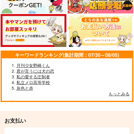
カート
カート
カート
キーワードランキング(集計期間：07/30～08/05)
月刊少女野崎くん
君が言うには犬の恋
私の愛する圧制者
EAT me!!
スーパーダーリンしょ
くしゅさん
私立メロ高等学校
青の洞窟
灰色と赤
NaCl
雪解けを待つ
再録集 緑
仔猫吸い
944
円
もっとみる
（税込）
629
山々
風呂場
円
orologi
（税込）
マレウス×レオナ
マレウス×レオナ
944
6,444
787
円
円
専売
専売
円
専売
（税込）
（税込）
（税込）
その他
その他
その他
サンプル
サンプル
マレウス×レオナ
マレウス×レオナ
お支払い
マレウス×レオナ
作品詳細
作品詳細
サンプル
サンプル
サンプル