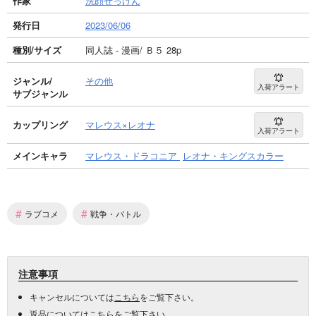
作家
洗顔せっけん
発行日
2023/06/06
種別/サイズ
同人誌 - 漫画/ Ｂ５ 28p
ジャンル/
その他
入荷アラート
サブジャンル
カップリング
マレウス×レオナ
入荷アラート
メインキャラ
マレウス・ドラコニア
レオナ・キングスカラー
#
#
ラブコメ
戦争・バトル
注意事項
キャンセルについては
こちら
をご覧下さい。
返品については
こちら
をご覧下さい。