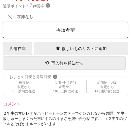
7
通販ポイント：
pt獲得
？
╳
：在庫なし
再販希望
店舗在庫
欲しいものリストに追加
再入荷を通知する
おまとめ目安と発送目安
?
毎度便
定期便（週1)
定期便（月2)
未定から
未定から
未定から
5日以内に発送
10日以内に発送
14日以内に発送
コメント
２年生のマレレオがハッピービーンズデーでケンカしながら共闘して事
故ちゅーしまくった末にキスのうまさを競い合う話です。 ※２年生のヴ
ィルとそばかすルークがいます