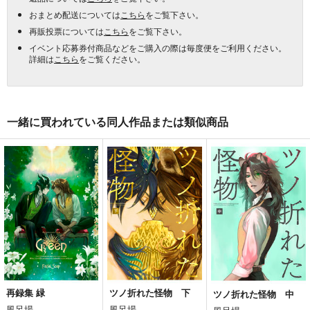
おまとめ配送については
こちら
をご覧下さい。
再販投票については
こちら
をご覧下さい。
イベント応募券付商品などをご購入の際は毎度便をご利用ください。
詳細は
こちら
をご覧ください。
一緒に買われている同人作品または類似商品
再録集 緑
ツノ折れた怪物 下
ツノ折れた怪物 中
風呂場
風呂場