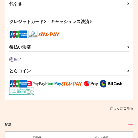
代引き
カート
カート
カート
クレジットカード
キャッシュレス決済
後払い決済
とらコイン
Love,or about Love
ツノ折れた怪物 下
無重力回転寿司
風呂場
944
1,572
円
円
専売
専売
（税込）
（税込）
詳しくはこちら
その他
その他
マレウス×レオナ
マレウス×レオナ
配送
サンプル
サンプル
宅配便
ポスト投函