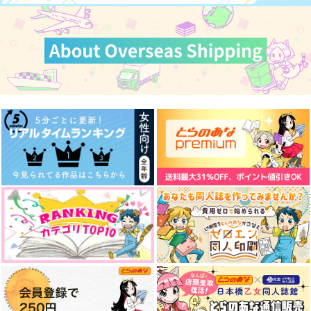
作品詳細
作品詳細
作品詳細
カート
カート
カート
Awaken
Present
さんぽびより
Sand,Send,Shadow
ビジネスナカヨシ
マレウスとレオナの中
Waltz
ムゲンノート
ムゲンノート
身が子供になっちゃう
ニコ産
おかず
本
990
787
787
肉屋敷
円
円
円
（税込）
（税込）
（税込）
472
787
円
円
専売
専売
（税込）
（税込）
787
マレウス×レオナ
マレウス×レオナ
マレウス×レオナ
円
専売
（税込）
その他
その他
その他
マレウス×レオナ
マレウス×レオナ
サンプル
サンプル
サンプル
マレウス×レオナ
作品詳細
作品詳細
作品詳細
サンプル
サンプル
サンプル