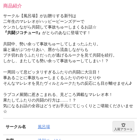
商品紹介
サークル【風呂場】がお贈りする新刊は
二年生のマレレオがハッピービーンズデーで
ケンカしながら共闘して事故ちゅーしまくるお話☆
『共闘ジコチュー!!』
がとらのあなに登場です！
共闘中、勢い余って事故ちゅーしてしまったふたり。
歯と歯がぶつかりあい、唇から流血しながらも
ブチ切れ合うふたりだったが逃げるルークを見て共闘を続行。
しかし、またしても勢い余って事故ちゅーしてしまい！？
一周回って息ピッタリすぎるふたりの共闘に大注目！
事あるごとに事故ちゅーしまくるふたりのやりとりや
そんなマレレオを見たヴィルとルークたちの反応にも目が離せません♪
ラブコメ展開に惹きこまれる、見どころ満載なマレレオ本！
果たしてふたりの共闘の行方は……！？
気になるお話の全容はどうぞお手元にてじっくりとご堪能くださいませ
☆
サークル名
風呂場
入荷アラート