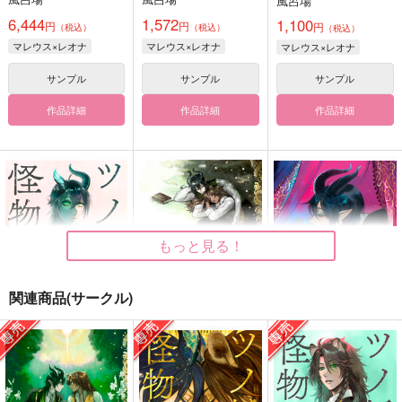
風呂場
6,444
1,572
1,100
円
円
円
（税込）
（税込）
（税込）
マレウス×レオナ
マレウス×レオナ
マレウス×レオナ
サンプル
サンプル
サンプル
作品詳細
作品詳細
作品詳細
もっと見る！
関連商品(サークル)
ツノ折れた怪物 上
再録集 白
緑の咆哮５
風呂場
風呂場
風呂場
1,100
4,715
1,320
円
円
円
（税込）
（税込）
（税込）