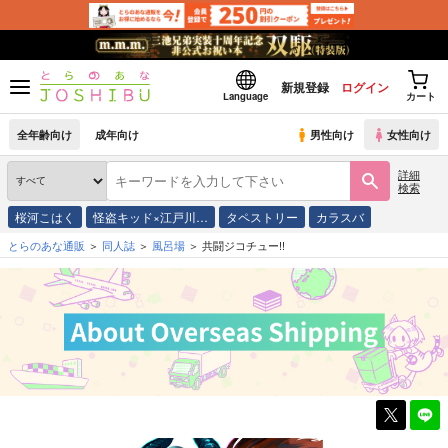
新規登録
ログイン
Language
カート
全年齢向け
成年向け
男性向け
女性向け
詳細
検索
桜河こはく
怪盗キッド×江戸川…
タペストリー
カラスバ
とらのあな通販
同人誌
風呂場
共闘ジコチュー!!