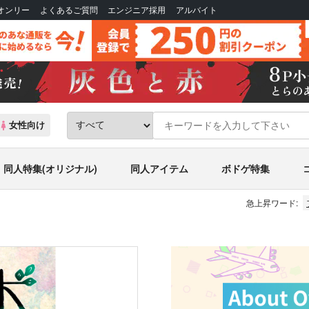
Bオンリー
よくあるご質問
エンジニア採用
アルバイト
女性向け
同人特集(オリジナル)
同人アイテム
ボドゲ特集
急上昇ワード: