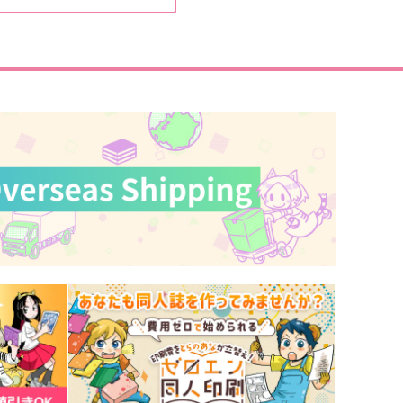
90
472
円
円
（税込）
（税込）
我妻善逸×竈門禰豆子
我妻善逸×獪岳
サンプル
作品詳細
サンプル
作品詳細