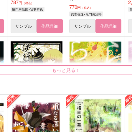
787
2
円
（税込）
770
円
（税込）
竈門炭治郎×我妻善逸
我妻善逸×竈門炭治郎
サンプル
作品詳細
サンプル
作品詳細
もっと見る！
逆行善逸は還りたい
あるがままに ららら
アスタリスク
アスタリスク