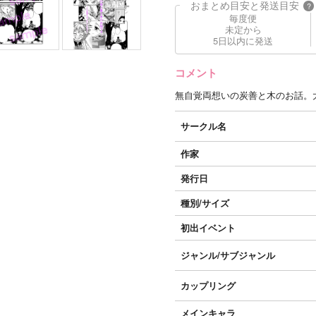
おまとめ目安と発送目安
?
毎度便
未定から
5日以内に発送
コメント
無自覚両想いの炭善と木のお話。
サークル名
作家
発行日
種別/サイズ
初出イベント
ジャンル/
サブジャンル
カップリング
メインキャラ