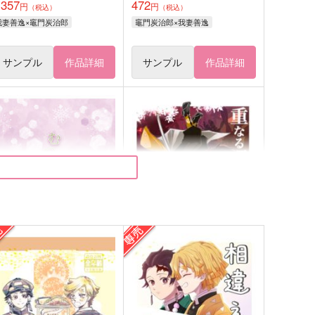
,357
472
円
円
（税込）
（税込）
我妻善逸×竈門炭治郎
竈門炭治郎×我妻善逸
サンプル
作品詳細
サンプル
作品詳細
むつび月のふたり
重なる深い想い斬り開く輝き
朝の星
KRM