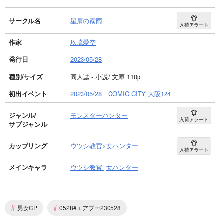
サークル名
星屑の霧雨
入荷アラート
作家
玖琉愛空
発行日
2023/05/28
種別/サイズ
同人誌 - 小説/ 文庫 110p
初出イベント
2023/05/28 COMIC CITY 大阪124
ジャンル/
モンスターハンター
入荷アラート
サブジャンル
カップリング
ウツシ教官×女ハンター
入荷アラート
メインキャラ
ウツシ教官
女ハンター
#
#
男女CP
0528#エアブー230528