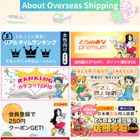
まるまるしている
10musuB
福兎屋
787
787
787
円
円
円
（税込）
（税込）
（税込）
一期一振
冨岡義勇×竈門炭治郎
山田利吉×小松田秀作
サンプル
サンプル
サンプル
作品詳細
作品詳細
作品詳細
縁談噺
留文噺集
スターダストクレバス
とりてん定食
餅粉
izumi