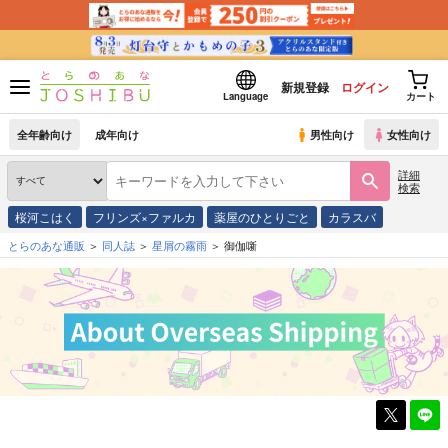
新規登録
ログイン
Language
カート
全年齢向け
成年向け
男性向け
女性向け
詳細
検索
桜河こはく
フリンズ×ファルカ
薬屋のひとりごと
カラスバ
とらのあな通販
同人誌
星屑の霧雨
御伽噺