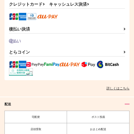
クレジットカード
キャッシュレス決済
サンプル
サンプル
作品詳細
作品詳細
後払い決済
とらコイン
詳しくはこちら
配送
宅配便
ポスト投函
店頭受取
おまとめ配送