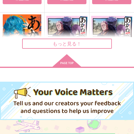
【再販】鬼殺隊小噺集
かずまや小噺集
小噺集
ー再録集４ー
桔梗寺本堂
となりの地獄
週末
220
220
円
円
（税込）
（税込）
2,196
円
（税込）
真壁一騎×遠見真矢
田中ゲタ吉×水木
オールキャラ
サンプル
サンプル
サンプル
もっと見る！
作品詳細
作品詳細
作品詳細
あかね噺 22
(DVD)あかね
(BD)あかね噺 Blu-
噺 DVD BOX(完全生
ray Disc BOX(完全生
集英社インター
産限定版)
産限定版)
28,600
31,900
円
円
（税込）
（税込）
572
円
（税込）
サンプル
サンプル
サンプル
作品詳細
作品詳細
作品詳細
狐と狸のぎゆたん小噺
ちいさい本丸こぼれ噺
利こま噺