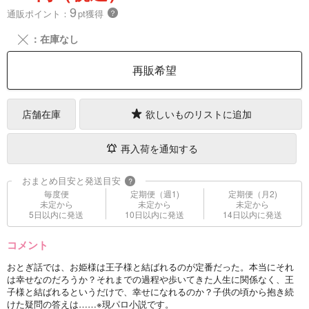
9
通販ポイント：
pt獲得
？
╳
：在庫なし
再販希望
店舗在庫
欲しいものリストに追加
再入荷を通知する
おまとめ目安と発送目安
?
毎度便
定期便（週1)
定期便（月2)
未定から
未定から
未定から
5日以内に発送
10日以内に発送
14日以内に発送
コメント
おとぎ話では、お姫様は王子様と結ばれるのが定番だった。本当にそれ
は幸せなのだろうか？それまでの過程や歩いてきた人生に関係なく、王
子様と結ばれるというだけで、幸せになれるのか？子供の頃から抱き続
けた疑問の答えは……※現パロ小説です。