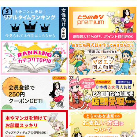
サンプル
サンプル
サンプル
作品詳細
作品詳細
作品詳細
Sign up
quality time
唯一解
Paradise Garden
犬小屋の別荘
迷晰夢
660
944
1,179
円
円
専売
専売
円
専売
（税込）
（税込）
（税込）
名探偵コナン
名探偵コナン
名探偵コナン
安室透×榎本梓
安室透×榎本梓
安室透×榎本梓
サンプル
サンプル
サンプル
焦がれて苺味。
amaz mix! 2
スロウメロウスタート
カート
カート
カート
analysis
ツナマヨおにぎり
どこの馬の骨
787
1,572
787
円
円
円
（税込）
（税込）
（税込）
安室透×榎本梓
安室透×榎本梓
赤井秀一×安室透
サンプル
サンプル
サンプル