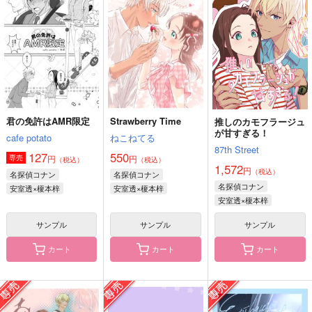
迷晰夢
ツナマヨおにぎり
HAMUEgg
1,179
1,100
1,000
円
円
円
（税込）
（税込）
（税込）
安室透×榎本梓
安室透×榎本梓
安室透×榎本梓
サンプル
サンプル
サンプル
作品詳細
作品詳細
作品詳細
君の免許はAMR限定
Strawberry Time
推しのカモフラージュ
が甘すぎる！
cafe potato
ねこねてる
87th Street
127
550
円
円
専売
（税込）
（税込）
1,572
円
（税込）
名探偵コナン
名探偵コナン
名探偵コナン
安室透×榎本梓
安室透×榎本梓
安室透×榎本梓
サンプル
サンプル
サンプル
カート
カート
カート
あまずっぱい
Ｆ⇔Ａconversion
Kiss Kiss Kiss
煮魚
ツナマヨおにぎり
いちご屋