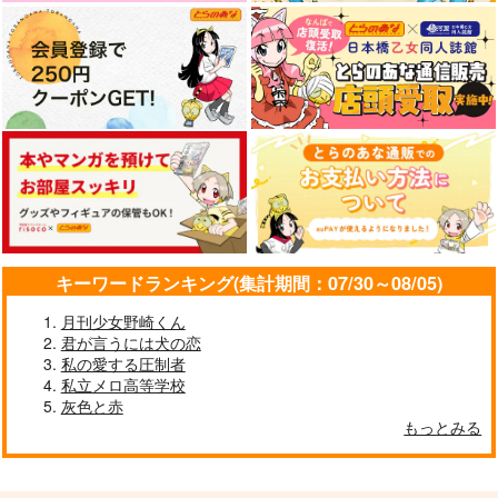
22さいと4さい2
bouquet
きみが明日を連れてく
文豪ストレイドッグス
太宰治×中原中也
太宰治×中原中也
る
Noir
Magnolial
太宰治×中原中也
ricotta
865
1,287
円
円
（税込）
（税込）
サンプル
サンプル
サンプル
975
円
（税込）
太宰治×中原中也
太宰治×中原中也
太宰治×中原中也
カート
カート
カート
サンプル
サンプル
サンプル
作品詳細
作品詳細
作品詳細
キーワードランキング(集計期間：07/30～08/05)
月刊少女野崎くん
君が言うには犬の恋
私の愛する圧制者
私立メロ高等学校
灰色と赤
初恋は二度おとずれる
冥利
逆夢
もっとみる
Cerasite
泥濘駅
胃薬常備
627
944
787
円
円
専売
専売
円
専売
（税込）
（税込）
（税込）
最後はハッピーエンド
喩えば彩り降る空に