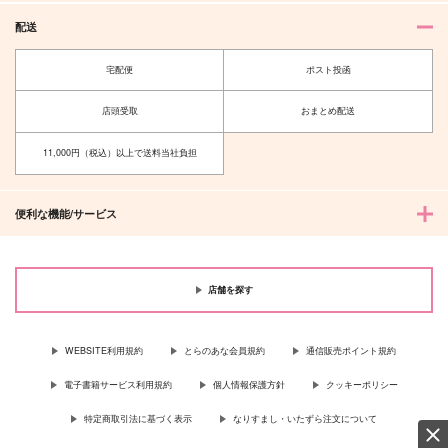
太宰治×中原中也
太宰治×中原中也
太宰治×中原中也
配送
サンプル
サンプル
サンプル
宅配便
ポスト投函
カート
カート
カート
店頭受取
おまとめ配送
11,000円（税込）以上で送料当社負担
便利な機能/サービス
店舗を探す
WEBSITE利用規約
とらのあな会員規約
通信販売ポイント規約
電子書籍サービス利用規約
個人情報保護方針
クッキーポリシー
特定商取引法に基づく表示
なりすまし・いたずら注文について