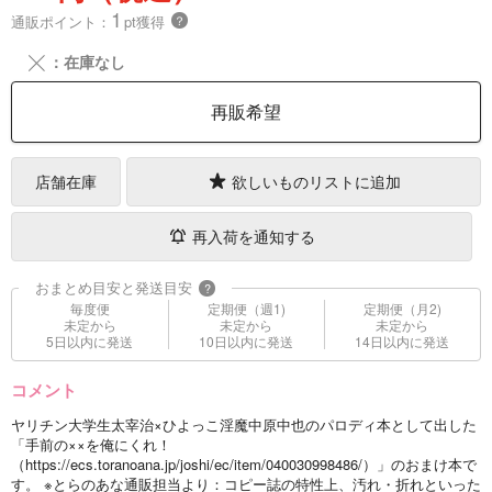
1
通販ポイント：
pt獲得
？
╳
：在庫なし
再販希望
店舗在庫
欲しいものリストに追加
再入荷を通知する
おまとめ目安と発送目安
?
毎度便
定期便（週1)
定期便（月2)
未定から
未定から
未定から
5日以内に発送
10日以内に発送
14日以内に発送
コメント
ヤリチン大学生太宰治×ひよっこ淫魔中原中也のパロディ本として出した
「手前の××を俺にくれ！
（https://ecs.toranoana.jp/joshi/ec/item/040030998486/）」のおまけ本で
す。 ※とらのあな通販担当より：コピー誌の特性上、汚れ・折れといった