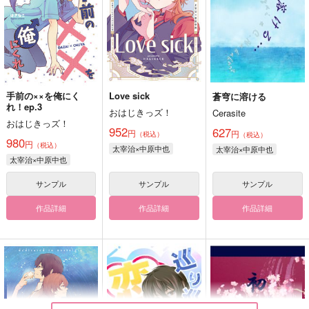
手前の××を俺にく
Love sick
蒼穹に溶ける
れ！ep.3
おはじきっズ！
Cerasite
おはじきっズ！
952
627
円
円
（税込）
（税込）
980
円
（税込）
太宰治×中原中也
太宰治×中原中也
太宰治×中原中也
サンプル
サンプル
サンプル
作品詳細
作品詳細
作品詳細