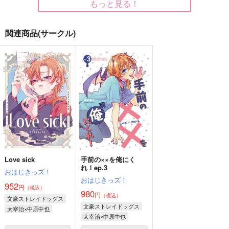
もっと見る！
関連商品(サークル)
ノスタルジアに捧ぐ
巡り巡って恋ゴコロ
初桜
Magnolial
神楽工房
Cerasite
1,001
770
627
円
円
円
（税込）
（税込）
（税込）
太宰治×中原中也
太宰治×中原中也
太宰治×中原中也
サンプル
サンプル
サンプル
作品詳細
作品詳細
作品詳細
Love sick
手前の××を俺にく
れ！ep.3
おはじきっズ！
おはじきっズ！
952
円
（税込）
980
円
（税込）
文豪ストレイドッグス
文豪ストレイドッグス
太宰治×中原中也
太宰治×中原中也