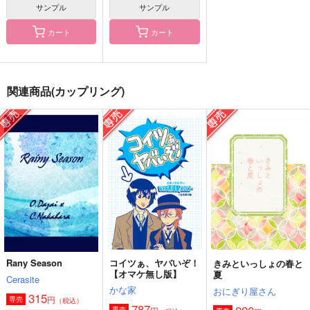
サンプル
サンプル
カート
カート
21gの肖像
ごへいかぷりっちょ！
薄明の箱庭 下
十音計画
神楽工房
あんぱん舎
関連商品(カップリング)
1,100
330
1,100
円
円
円
（税込）
（税込）
（税込）
太宰治×中原中也
太宰治×中原中也
太宰治×中原中也
サンプル
サンプル
サンプル
作品詳細
作品詳細
作品詳細
Rany Season
コイツぁ、ヤバいぞ！
きみといっしょの春と
【オマケ無し版】
夏
Cerasite
かな家
おにぎり屋さん
315
円
専売
（税込）
787
専売