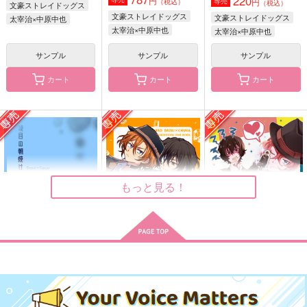
220
円
円
専売
（税込）
（税込）
文豪ストレイドッグス
文豪ストレイドッグス
文豪ストレイドッグス
太宰治×中原中也
太宰治×中原中也
太宰治×中原中也
薄明の箱庭
セブンデイズ・シリー
おきつねさまといっし
ラヴァー
ょ！
あんぱん舎
サンプル
サンプル
サンプル
♀
ＪＰＳ
3,300
円
（税込）
カート
カート
カート
787
493
円
円
（税込）
（税込）
太宰治×中原中也
太宰治×中原中也
中原中也×太宰治
サンプル
サンプル
サンプル
作品詳細
作品詳細
作品詳細
もっと見る！
境目の朝焼け
インビジブルダブル
愛すべき推しのカタチ
電子頭脳学
Juice stock
乙になります。
315
385
629
円
円
専売
専売
円
専売
（税込）
（税込）
（税込）