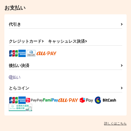
文豪ストレイドッグス
文豪ストレイドッグス
がいい！！３
文豪ストレイドッグス
Magnolial
太宰治×中原中也
太宰治×中原中也
お支払い
太宰治×中原中也
あいあい傘
1,144
円
（税込）
629
円
サンプル
サンプル
サンプル
（税込）
太宰治×中原中也
太宰治×中原中也
代引き
カート
カート
カート
サンプル
サンプル
クレジットカード
キャッシュレス決済
作品詳細
作品詳細
後払い決済
とらコイン
八方美人な君が厭
初桜
どうか普通の幸せを
浅日和り
Cerasite
揺籃の唄。
480
627
1,100
円
円
専売
専売
円
（税込）
（税込）
（税込）
詳しくはこちら
文豪ストレイドッグス
文豪ストレイドッグス
文豪ストレイドッグス