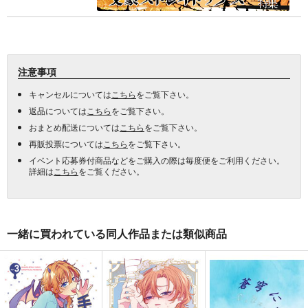
注意事項
キャンセルについては
こちら
をご覧下さい。
返品については
こちら
をご覧下さい。
おまとめ配送については
こちら
をご覧下さい。
再販投票については
こちら
をご覧下さい。
イベント応募券付商品などをご購入の際は毎度便をご利用ください。
詳細は
こちら
をご覧ください。
一緒に買われている同人作品または類似商品