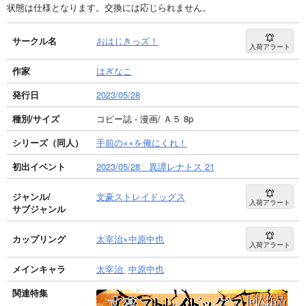
状態は仕様となります。交換には応じられません。
サークル名
おはじきっズ！
入荷アラート
作家
はぎなこ
発行日
2023/05/28
種別/サイズ
コピー誌 - 漫画/ Ａ５ 8p
シリーズ（同人）
手前の××を俺にくれ！
初出イベント
2023/05/28 異譚レナトス 21
ジャンル/
文豪ストレイドッグス
入荷アラート
サブジャンル
カップリング
太宰治×中原中也
入荷アラート
メインキャラ
太宰治
中原中也
関連特集