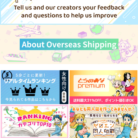
文豪ストレイドッグス
文豪ストレイドッグス
文豪ストレイドッグス
太宰治×中原中也
太宰治×中原中也
太宰治×中原中也
真綿の実験室
べっこうに夜華
鼓動
distraction
木枯らしキャンプ
distraction
サンプル
サンプル
サンプル
1,729
1,650
787
円
円
円
（税込）
（税込）
（税込）
カート
カート
カート
太宰治×中原中也
太宰治×中原中也
太宰治×中原中也
サンプル
サンプル
サンプル
作品詳細
作品詳細
作品詳細
正しい犬の飼い方
零の波紋
シエル・エトワールの
丘にて
神楽工房
十音計画
あんぱん舎
550
1,100
円
円
専売
専売
（税込）
（税込）
2,829
円
専売
（税込）
文豪ストレイドッグス
文豪ストレイドッグス