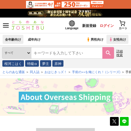
新規登録
ログイン
Language
カート
全年齢向け
成年向け
男性向け
女性向け
詳細
検索
桜河こはく
特級α
夢主
原神
とらのあな通販
同人誌
おはじきっズ！
手前の××を俺にくれ！
(シリーズ)
手前