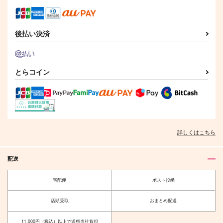
サンプル
サンプル
サンプル
作品詳細
作品詳細
作品詳細
後払い決済
とらコイン
詳しくはこちら
あなたの××になりた
うぐとどぐ
配送
い
らでんばん
半夏生
宅配便
ポスト投函
605
円
（税込）
3,300
円
（税込）
鶯丸
店頭受取
おまとめ配送
髭切×膝丸
サンプル
サンプル
11,000円（税込）以上で送料当社負担