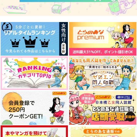
幸漫
10musuB
胃
2,200
472
472
円
円
円
（税込）
（税込）
（税込）
長船派
まめのすけ
鶴丸国永
サンプル
サンプル
サンプル
作品詳細
作品詳細
作品詳細
本丸間取変更機
豚剣乱舞十四 最終決
戦編八
捻挫サンバ
天気雪
1,100
円
専売
（税込）
787
円
専売
（税込）
刀剣乱舞
刀剣乱舞
三日月宗近
石切丸×にっかり青江
同田貫正国
サンプル
サンプル
あいのしょうけい
BLOOM BLOOM
ALLURE
かぼすサイダー
89商事
りり丸本舗
カート
カート
1,100
787
330
円
円
円
（税込）
（税込）
（税込）