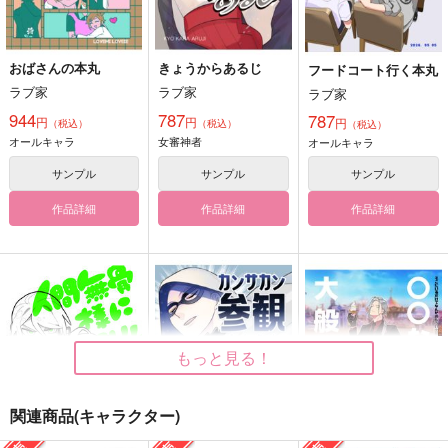
おばさんの本丸
きょうからあるじ
フードコート行く本丸
ラブ家
ラブ家
ラブ家
944
787
787
円
円
円
（税込）
（税込）
（税込）
オールキャラ
女審神者
オールキャラ
サンプル
サンプル
サンプル
作品詳細
作品詳細
作品詳細
もっと見る！
関連商品(キャラクター)