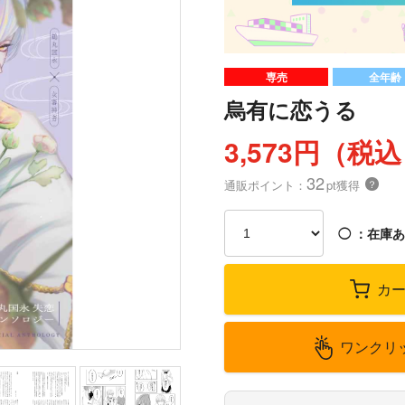
専売
全年齢
烏有に恋うる
3,573円（税
32
通販ポイント：
pt獲得
？
◯
：在庫あ
カ
ワンクリ