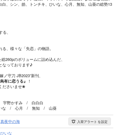
白白白、シン、皓、トンチキ、ひいな、心月、無知、山葵の総勢13
する、
れる、様々な「失恋」の物語。
総260pのボリュームに詰め込んだ、
となっております♪
守刀 JB2023”新刊、
烏有に恋うる』
！
くださいませ❀
 / 宇野かすみ / 白白白
いな / 心月 / 無知 / 山葵
真夜中の海
入荷アラート
を設定
ひいな