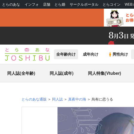
とらのあな
インフォ
店舗
とら婚
サークルポータル
とらコイン
WE
全年齢向け
成年向け
男性向け
同人誌(全年齢)
同人誌(成年)
同人特集(Vtuber)
とらのあな通販
同人誌
真夜中の海
烏有に恋うる