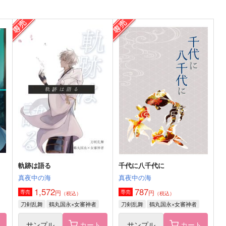
神も食わない
なあ、きみ。
21g
星辰の彼方より
M
1,100
1,000
6
円
円
（税込）
（税込）
鶴丸国永×女審神者
鶴丸国永×女審神者
サンプル
作品詳細
サンプル
作品詳細
軌跡は語る
千代に八千代に
真夜中の海
真夜中の海
1,572
787
円
円
専売
専売
（税込）
（税込）
刀剣乱舞
鶴丸国永×女審神者
刀剣乱舞
鶴丸国永×女審神者
ト
サンプル
カート
サンプル
カート