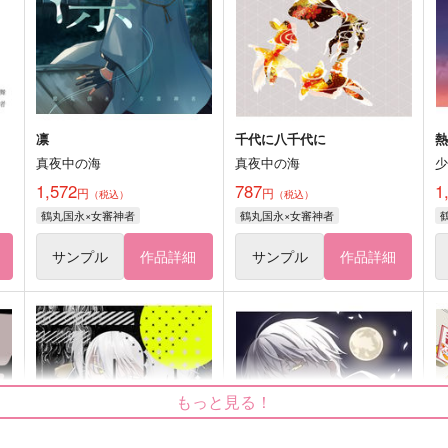
凛
千代に八千代に
真夜中の海
真夜中の海
1,572
787
1
円
円
（税込）
（税込）
鶴丸国永×女審神者
鶴丸国永×女審神者
サンプル
作品詳細
サンプル
作品詳細
もっと見る！