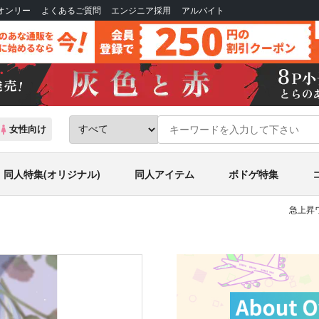
Bオンリー
よくあるご質問
エンジニア採用
アルバイト
女性向け
同人特集(オリジナル)
同人アイテム
ボドゲ特集
急上昇