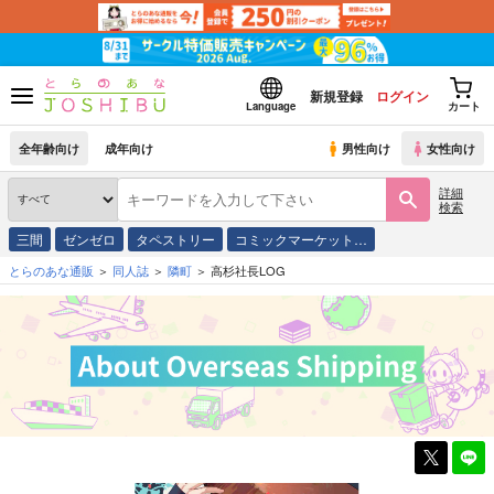
新規登録
ログイン
Language
カート
全年齢向け
成年向け
男性向け
女性向け
詳細
検索
三間
ゼンゼロ
タペストリー
コミックマーケット…
とらのあな通販
同人誌
隣町
高杉社長LOG