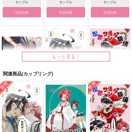
サンプル
サンプル
サンプル
作品詳細
作品詳細
作品詳細
もっと見る！
関連商品(カップリング)
浸して溺れる
解釈違いです！！
松晋サンタ談議
海響
Silver Garden
Silver Garden
724
660
220
円
円
円
（税込）
（税込）
（税込）
吉田松陰×高杉晋作
吉田松陰×高杉晋作
吉田松陰×高杉晋作
サンプル
サンプル
サンプル