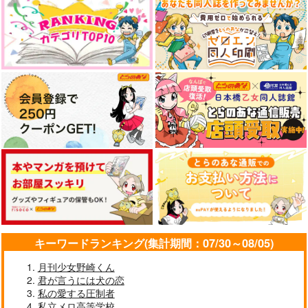
あまい支配
松晋サンタ談義
Giselle
Silver Garden
1,100
220
円
円
専売
専売
（税込）
（税込）
Fate/Grand Order
Fate/Grand Order
吉田松陰×高杉晋作
吉田松陰×高杉晋作
サンプル
サンプル
カート
カート
フェイトピピック 日
狂人死すべし1
来たるべき折まで
本儒学史と吉田松陰
A5
トキジク
ねいばーず
715
572
円
円
（税込）
（税込）
1,887
円
（税込）
吉田松陰
森長可×高杉晋作
吉田松陰
キーワードランキング(集計期間：07/30～08/05)
サンプル
サンプル
サンプル
月刊少女野崎くん
作品詳細
作品詳細
作品詳細
君が言うには犬の恋
私の愛する圧制者
私立メロ高等学校