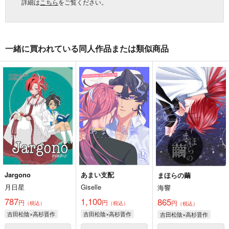
詳細は
こちら
をご覧ください。
一緒に買われている同人作品または類似商品
Jargono
あまい支配
まほらの繭
月日星
Giselle
海響
787
1,100
865
円
円
円
（税込）
（税込）
（税込）
吉田松陰×高杉晋作
吉田松陰×高杉晋作
吉田松陰×高杉晋作