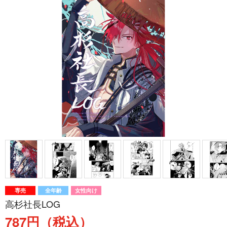
専売
全年齢
女性向け
高杉社長LOG
787円（税込）