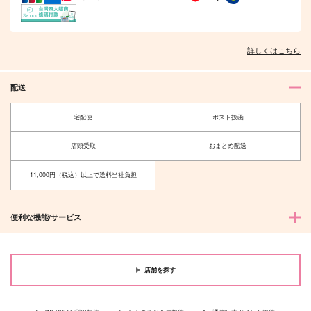
詳しくはこちら
配送
宅配便
ポスト投函
岡田君のクセに生意気
狂人死すべし2
だ！
店頭受取
おまとめ配送
A5
4624
715
円
（税込）
11,000円（税込）以上で送料当社負担
629
円
（税込）
高杉晋作
岡田以蔵×高杉晋作
便利な機能/サービス
サンプル
サンプル
作品詳細
作品詳細
店舗を探す