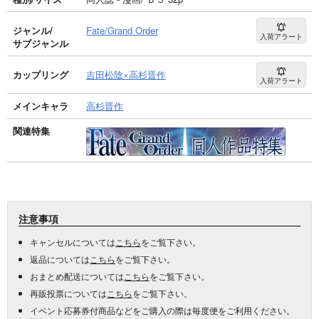
ジャンル/
Fate/Grand Order
入荷アラート
サブジャンル
カップリング
吉田松陰×高杉晋作
入荷アラート
メインキャラ
高杉晋作
関連特集
注意事項
キャンセルについては
こちら
をご覧下さい。
返品については
こちら
をご覧下さい。
おまとめ配送については
こちら
をご覧下さい。
再販投票については
こちら
をご覧下さい。
イベント応募券付商品などをご購入の際は毎度便をご利用ください。