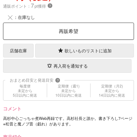
7
通販ポイント：
pt獲得
？
╳
：在庫なし
再販希望
店舗在庫
欲しいものリストに追加
再入荷を通知する
おまとめ目安と発送目安
?
毎度便
定期便（週1)
定期便（月2)
未定から
未定から
未定から
5日以内に発送
10日以内に発送
14日以内に発送
コメント
高杉中心ごっちゃ煮Web再録です。高杉社長と誰か。書き下ろし7ページ
※松晋と魔ノブ晋（戯れ）があります。
商品紹介