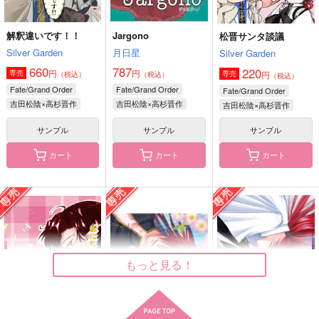
作品詳細
作品詳細
作品詳細
解釈違いです！！
Jargono
松晋サンタ談議
Silver Garden
月日星
Silver Garden
660
787
220
円
円
専売
円
専売
（税込）
（税込）
（税込）
Fate/Grand Order
Fate/Grand Order
Fate/Grand Order
吉田松陰×高杉晋作
吉田松陰×高杉晋作
吉田松陰×高杉晋作
サンプル
サンプル
サンプル
カート
カート
カート
恋に年齢なんて関係な
松晋サンタ談義
虎鶫の泥遊び
い！リバース
Silver Garden
海月letter
Silver Garden
220
1,100
円
円
（税込）
（税込）
550
円
（税込）
吉田松陰×高杉晋作
吉田松陰×高杉晋作
吉田松陰×高杉晋作
もっと見る！
サンプル
サンプル
サンプル
作品詳細
作品詳細
作品詳細