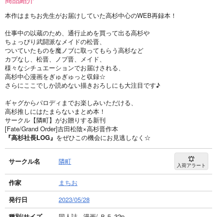
本作はまちお先生がお届けしていた高杉中心のWEB再録本！
仕事中の以蔵のため、通行止めを買って出る高杉や
ちょっぴり武闘派なメイドの松晋、
ついていたものを魔ノブに取ってもらう高杉など
カプなし、松晋、ノブ晋、メイド、
様々なシチュエーションでお届けされる、
高杉中心漫画をぎゅぎゅっと収録☆
さらにここでしか読めない描きおろしにも大注目です♪
ギャグからパロディまでお楽しみいただける、
高杉推しにはたまらないまとめ本！
サークル【隣町】がお贈りする新刊
[Fate/Grand Order]吉田松陰×高杉晋作本
『高杉社長LOG』
をぜひこの機会にお見逃しなく☆
サークル名
隣町
入荷アラート
作家
まちお
発行日
2023/05/28
種別/サイズ
同人誌 - 漫画/ Ｂ５ 32p