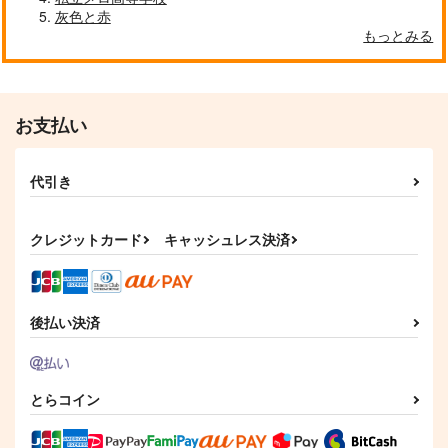
灰色と赤
もっとみる
お支払い
代引き
高杉さんは褒められた
飽くなき日々へ
キリンジ、猫にな
いっ！
る！？
夜明けが近い
クレジットカード
キャッシュレス決済
NEXT-POSITIVE
シナノガワ
1,572
円
（税込）
629
629
円
円
（税込）
（税込）
森長可×高杉晋作
高杉晋作×ぐだ子
高杉晋作×ぐだ子
後払い決済
サンプル
サンプル
サンプル
作品詳細
作品詳細
作品詳細
とらコイン