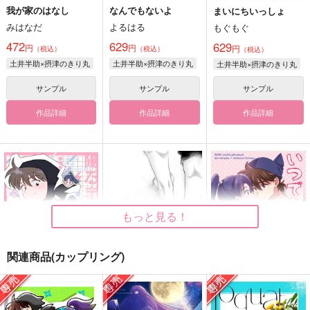
我が家のはなし
なんでもないよ
まいにちいっしょ
みはなだ
よるはる
もぐもぐ
472
629
629
円
円
円
（税込）
（税込）
（税込）
土井半助×摂津のきり丸
土井半助×摂津のきり丸
土井半助×摂津のきり丸
サンプル
サンプル
サンプル
作品詳細
作品詳細
作品詳細
もっと見る！
関連商品(カップリング)
陽だまりに落雷
雪ぐ
いつでもいっしょに