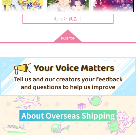
787
736
1,140
円
円
円
（税込）
（税込）
（税込）
土井半助×摂津のきり丸
土井半助×摂津のきり丸
土井半助×摂津のきり丸
もっと見る！
サンプル
サンプル
サンプル
作品詳細
作品詳細
作品詳細
我が家のすれちがい解
七夕の奇跡
御伽噺が咲く頃に
消法
あいねこ
みたらしマカロン
REVI
1,572
990
円
円
専売
（税込）
（税込）
787
円
専売
（税込）
落第忍者乱太郎
落第忍者乱太郎
落第忍者乱太郎
土井半助×摂津のきり丸
土井半助×摂津のきり丸
土井半助×摂津のきり丸
サンプル
サンプル
サンプル
カート
カート
カート
もしも一緒の名字にな
一緒に帰ろう
蜘蛛の撚り糸
ったら
あいねこ
夜の温室
しんきろう
787
472
円
円
（税込）
（税込）
787
円
（税込）
土井半助×摂津のきり丸
土井半助×摂津のきり丸