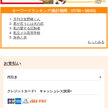
サンプル
サンプル
サンプル
キーワードランキング(集計期間：07/30～08/05)
作品詳細
作品詳細
作品詳細
月刊少女野崎くん
君が言うには犬の恋
私の愛する圧制者
私立メロ高等学校
灰色と赤
もっとみる
今日も明日も毎日しあ
わせ
Moments
787
円
専売
（税込）
お支払い
落第忍者乱太郎
土井半助×摂津のきり丸
代引き
サンプル
とびっきりのワガママ
月と曙
嘘と祈り
ブラウニー
ぬのうら
仮想西都
カート
クレジットカード
キャッシュレス決済
787
1,572
1,257
円
円
円
（税込）
（税込）
（税込）
土井半助×摂津のきり丸
土井半助×摂津のきり丸
土井半助×摂津のきり丸
サンプル
サンプル
サンプル