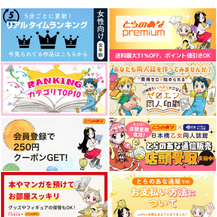
土井半助×摂津のきり丸
サンプル
サンプル
サンプル
作品詳細
作品詳細
作品詳細
いつでもいっしょに
死んで花実が咲くもの
或る女子高生のバイト
か
事情
ヘリオト
giongo.
Violoncello
472
円
専売
（税込）
787
715
円
専売
円
専売
（税込）
（税込）
落第忍者乱太郎
落第忍者乱太郎
落第忍者乱太郎
土井半助×摂津のきり丸
土井半助×摂津のきり丸
土井半助×摂津のきり丸
サンプル
サンプル
サンプル
由無し事
僕らの都合で結ぶ恋
DIKR-TAPE
カート
カート
カート
ROT
スプリング・エフェメ
CHI_BIT!
ラル
858
1,572
円
円
（税込）
（税込）
472
土井半助×摂津のきり丸
円
土井半助×摂津のきり丸
（税込）
土井半助×摂津のきり丸