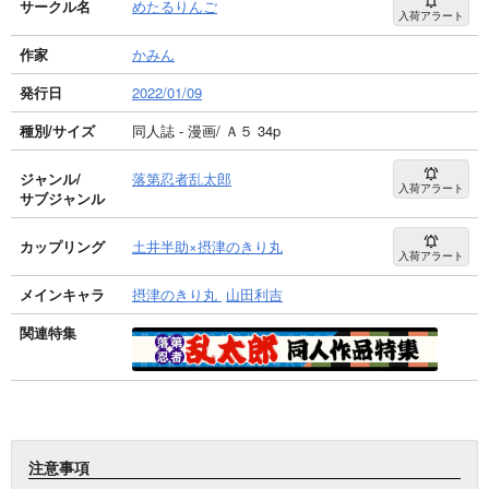
サークル名
めたるりんご
入荷アラート
作家
かみん
発行日
2022/01/09
種別/サイズ
同人誌 - 漫画/ Ａ５ 34p
ジャンル/
落第忍者乱太郎
入荷アラート
サブジャンル
カップリング
土井半助×摂津のきり丸
入荷アラート
メインキャラ
摂津のきり丸
山田利吉
関連特集
注意事項