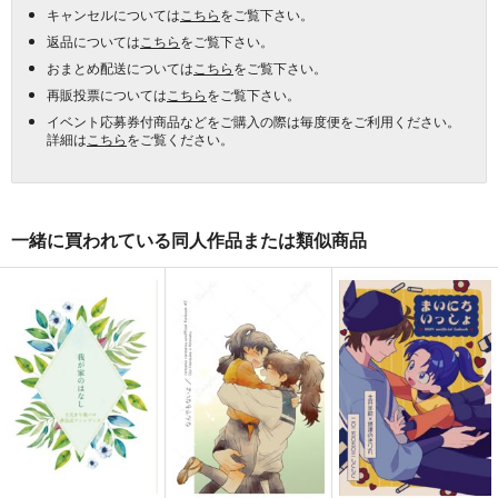
キャンセルについては
こちら
をご覧下さい。
返品については
こちら
をご覧下さい。
おまとめ配送については
こちら
をご覧下さい。
再販投票については
こちら
をご覧下さい。
イベント応募券付商品などをご購入の際は毎度便をご利用ください。
詳細は
こちら
をご覧ください。
一緒に買われている同人作品または類似商品