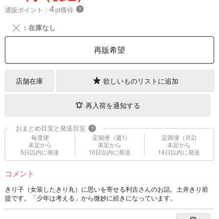
4
通販ポイント：
pt獲得
？
╳
：在庫なし
再販希望
店舗在庫
欲しいものリストに追加
再入荷を通知する
おまとめ目安と発送目安
?
毎度便
定期便（週1)
定期便（月2)
未定から
未定から
未定から
5日以内に発送
10日以内に発送
14日以内に発送
コメント
きり子（女装したきり丸）に思いを寄せる利吉さんのお話。土井きり前
提です。「少年は考える」から微妙に続きになっています。