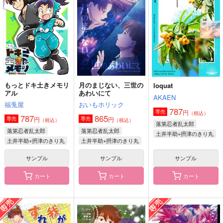
よくわらう
木下ライター
ヘリオト
1,100
944
472
円
円
円
（税込）
（税込）
（税込）
摂津のきり丸×土井半助
土井半助×摂津のきり丸
土井半助×摂津のきり丸
サンプル
サンプル
サンプル
作品詳細
作品詳細
作品詳細
もっとドキ土きメモリ
月のまじない、三世の
loquat
アル
あわいにて
AKAEN
福兎屋
おいもホリック
787
円
専売
（税込）
787
865
円
円
専売
専売
（税込）
（税込）
落第忍者乱太郎
落第忍者乱太郎
落第忍者乱太郎
土井半助×摂津のきり丸
土井半助×摂津のきり丸
土井半助×摂津のきり丸
サンプル
サンプル
サンプル
カート
カート
カート
loquat
浮世話
なゆたの明星
AKAEN
ROT
pasteel