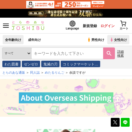
新規登録
ログイン
Language
カート
全年齢向け
成年向け
男性向け
女性向け
詳細
検索
わた図書
ゼンゼロ
鬼滅の刃
コミックマーケット…
とらのあな通販
同人誌
めたるりんご
余談ですが