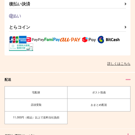
後払い決済
作品詳細
作品詳細
作品詳細
とらコイン
詳しくはこちら
配送
星巡りの縁
門出
宅配便
ポスト投函
吉日
constancy
店頭受取
おまとめ配送
472
200
円
円
（税込）
（税込）
土井半助×摂津のきり丸
土井半助×摂津のきり丸
11,000円（税込）以上で送料当社負担
サンプル
サンプル
作品詳細
作品詳細