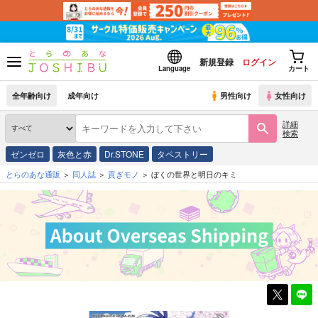
新規登録
ログイン
Language
カート
全年齢向け
成年向け
男性向け
女性向け
詳細
検索
ゼンゼロ
灰色と赤
Dr.STONE
タペストリー
とらのあな通販
同人誌
貢ぎモノ
ぼくの世界と明日のキミ