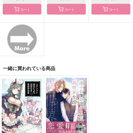
カート
カート
カート
リリスの火の粉
あなたと百回恋をす
ilu
る・完全版
セ氏
セ氏
FK3
944
787
円
円
（税込）
（税込）
2,750
円
（税込）
鈴木入間×アスモデウス
鈴木入間×アスモデウス
アスモデウス×鈴木入間
サンプル
サンプル
サンプル
一緒に買われている商品
作品詳細
作品詳細
作品詳細