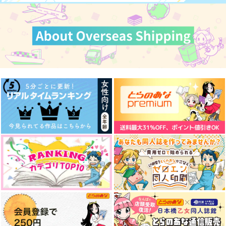
オマエとそんなに仲良
タイムカプセル
Dear
いはずがない
ホワイトピンクカスタ
トロイメライ
うかうか
ード
330
円
（税込）
550
円
990
（税込）
円
アスモデウス×クララ
（税込）
アスモデウス×クララ
エイト×アスモデウス
サンプル
サンプル
サンプル
作品詳細
作品詳細
作品詳細