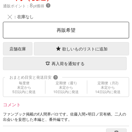
8
通販ポイント：
pt獲得
？
╳
：在庫なし
再販希望
店舗在庫
欲しいものリストに追加
再入荷を通知する
おまとめ目安と発送目安
?
毎度便
定期便（週1)
定期便（月2)
未定から
未定から
未定から
5日以内に発送
10日以内に発送
14日以内に発送
コメント
ファンブック掲載のif人間界パロです。佐藤入間×明日ノ宮有栖。二人の
出会いを妄想した本編と、番外編です。