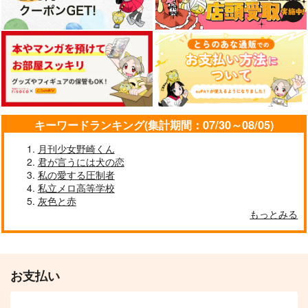
ぼくのかぞく
エンプラストロより愛
キミのとなりはボクの
をこめて
モノ
水出しコーヒー
赤茄子労働組合
みそ汁1杯目
472
円
（税込）
990
715
円
円
（税込）
（税込）
カルエゴ×鈴木入間
アスモデウス・アリス
五条悟×虎杖悠仁
サンプル
サンプル
サンプル
キーワードランキング(集計期間：07/30～08/05)
作品詳細
作品詳細
作品詳細
月刊少女野崎くん
君が言うには犬の恋
私の愛する圧制者
私立メロ高等学校
灰色と赤
もっとみる
お支払い