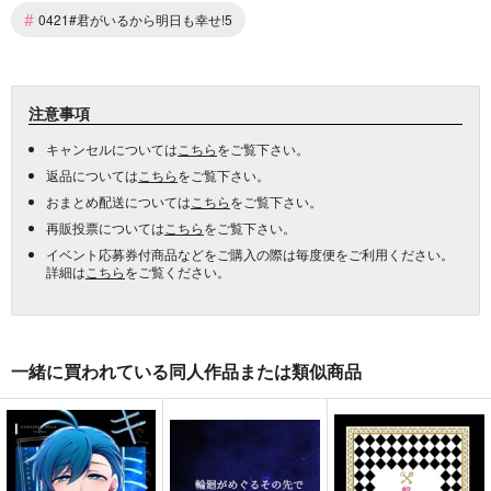
#
0421#君がいるから明日も幸せ!5
注意事項
キャンセルについては
こちら
をご覧下さい。
返品については
こちら
をご覧下さい。
おまとめ配送については
こちら
をご覧下さい。
再販投票については
こちら
をご覧下さい。
イベント応募券付商品などをご購入の際は毎度便をご利用ください。
詳細は
こちら
をご覧ください。
一緒に買われている同人作品または類似商品