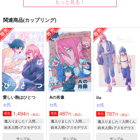
もっと見る！
関連商品(カップリング)
いとしさをつづる
悪魔に恋した人間の話
人間を愛した悪魔の話
水神月
FK3
FK3
900
1,650
1,650
円
円
円
（税込）
（税込）
（税込）
アスモデウス×鈴木入間
アスモデウス×鈴木入間
アスモデウス×鈴木入間
サンプル
サンプル
サンプル
作品詳細
作品詳細
作品詳細
愛しい熱はひとつ
Aの肖像
ilu
セ氏
セ氏
セ氏
1,494
487
787
円
円
専売
専売
円
専売
（税込）
（税込）
（税込）
魔入りました！入間くん
魔入りました！入間くん
魔入りました！入間くん
鈴木入間×アスモデウス
鈴木入間×アスモデウス
鈴木入間×アスモデウス
サンプル
サンプル
サンプル