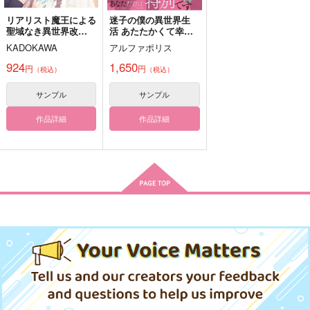
リアリスト魔王による
迷子の僕の異世界生
聖域なき異世界改
活 あたたかくて幸せ
革 13
な異世界で、過保護な
Whore of babel
愛しい熱はひとつ
KADOKAWA
アルファポリス
Aの肖像
冒険者と出会いました
FK3
セ氏
セ氏
924
1,650
円
円
（税込）
（税込）
715
1,494
487
円
円
円
（税込）
（税込）
（税込）
サンプル
サンプル
アスモデウス×鈴木入間
鈴木入間×アスモデウス
鈴木入間×アスモデウス
作品詳細
作品詳細
サンプル
サンプル
サンプル
作品詳細
作品詳細
作品詳細