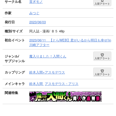
サークル名
貢ぎモノ
入荷アラート
作家
みつぐ
発行日
2023/06/03
種別/サイズ
同人誌 - 漫画/ Ｂ５ 48p
初出イベント
2023/06/11 【とらWEB】君がいるから明日も幸せ!in
川崎アフター
ジャンル/
魔入りました！入間くん
入荷アラート
サブジャンル
カップリング
鈴木入間×アスモデウス
入荷アラート
メインキャラ
鈴木入間
アスモデウス・アリス
関連特集