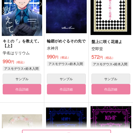
キミの「」を教えて。
輪廻がめぐるその先で
盤上に咲く花達よ
【上】
水神月
空即堂
学名はリリウム
990
572
円
円
（税込）
（税込）
990
円
（税込）
アスモデウス×鈴木入間
アスモデウス×鈴木入間
アスモデウス×鈴木入間
サンプル
サンプル
サンプル
作品詳細
作品詳細
作品詳細