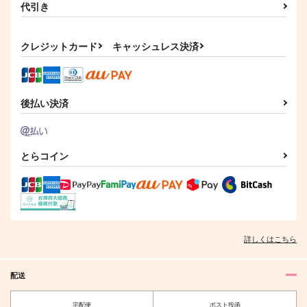
明日天気になぁれ
まほうのリップとひみ
代引き
つのKISS
＠szkn
ruvie
787
円
（税込）
クレジットカード
キャッシュレス決済
944
円
（税込）
鳴海弦×保科宗四郎
鈴木入間
サンプル
サンプル
後払い決済
作品詳細
作品詳細
とらコイン
詳しくはこちら
配送
宅配便
ポスト投函