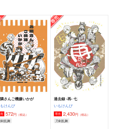
ave a little sparkle wherev
今日は何する？
r you go
けんぴ茶屋
いもけんぴ
549
円
（税込）
15
円
（税込）
山田利吉×土井半助
リンズ
サンプル
作品詳細
サンプル
作品詳細
お隣さんご機嫌いかが
過去録 -再- 七
いもけんぴ
いもけんぴ
572
2,430
円
円
専売
専売
（税込）
（税込）
刀剣乱舞
刀剣乱舞