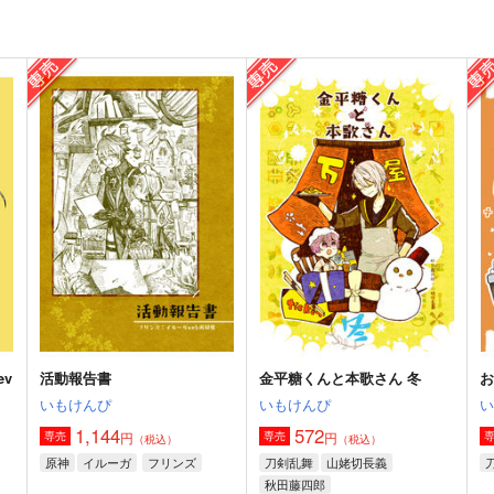
GIFT
金平糖くんと本歌さん 冬
Le
e
いもけんぴ
いもけんぴ
715
572
円
円
（税込）
（税込）
7
イルーガ
山姥切長義
フ
サンプル
作品詳細
サンプル
作品詳細
ev
活動報告書
金平糖くんと本歌さん 冬
いもけんぴ
いもけんぴ
1,144
572
円
円
専売
専売
（税込）
（税込）
原神
イルーガ
フリンズ
刀剣乱舞
山姥切長義
秋田藤四郎