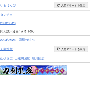
いもけんぴ
入荷アラート
を設定
タンチョ
2023/05/28
同人誌 - 漫画/ Ａ５ 100p
2023/05/28 閃華の刻 43
刀剣乱舞
入荷アラート
を設定
山伏国広
山姥切国広
堀川国広