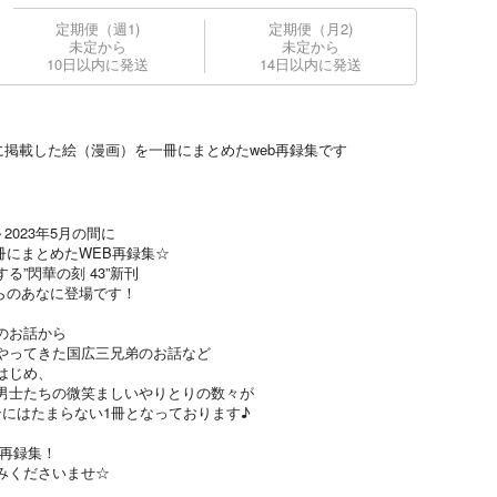
定期便（週1)
定期便（月2)
未定から
未定から
10日以内に発送
14日以内に発送
WEBに掲載した絵（漫画）を一冊にまとめたweb再録集です
2023年5月の間に
冊にまとめたWEB再録集☆
”閃華の刻 43”新刊
らのあなに登場です！
のお話から
やってきた国広三兄弟のお話など
はじめ、
男士たちの微笑ましいやりとりの数々が
ンにはたまらない1冊となっております♪
B再録集！
みくださいませ☆