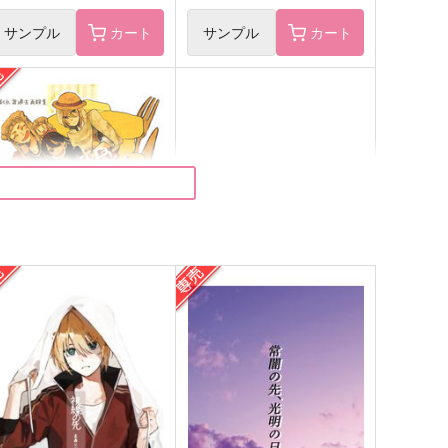
サンプル
カート
サンプル
カート
傍らに咲き揃う
視線の先
エダツミ
サークル
,715
770
円
円
（税込）
（税込）
山姥切国広×山姥切長義
山姥切長義×山姥切国広
サンプル
作品詳細
サンプル
作品詳細
去録 -再- 壱ト弐
いもけんぴ
3,287
円
専売
（税込）
刀剣乱舞
山伏国広