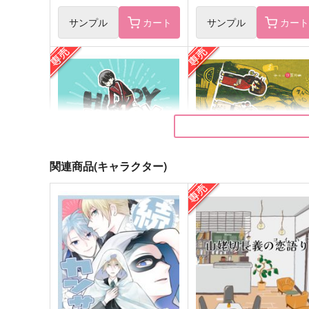
サンプル
カート
サンプル
カー
健全デート大作戦
星空と四角形
いもけんぴ横丁
WET
660
1,132
円
円
（税込）
（税込）
小宮×経田
山姥切国広×山姥切長義
関連商品(キャラクター)
サンプル
作品詳細
サンプル
作品詳細
HAPPY HAPPENING
今日の兼定 夏
いもけんぴ
いもけんぴ
572
715
円
円
専売
専売
（税込）
（税込）
刀剣乱舞
堀川国広
刀剣乱舞
歌仙兼定