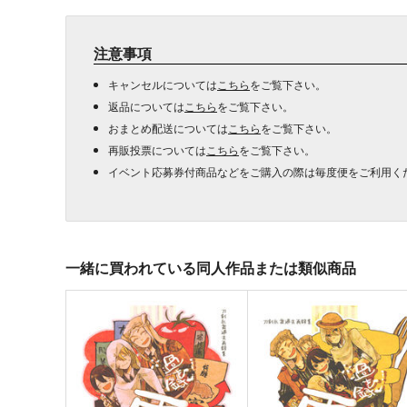
注意事項
キャンセルについては
こちら
をご覧下さい。
返品については
こちら
をご覧下さい。
おまとめ配送については
こちら
をご覧下さい。
再販投票については
こちら
をご覧下さい。
イベント応募券付商品などをご購入の際は毎度便をご利用く
一緒に買われている同人作品または類似商品