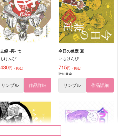
去録 -再- 七
今日の兼定 夏
いもけんぴ
いもけんぴ
,430
715
円
円
（税込）
（税込）
歌仙兼定
サンプル
作品詳細
サンプル
作品詳細