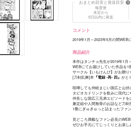
おまとめ目安と発送目安
?
毎度便
未定から
5日以内に発送
コメント
2019年1月～2023年5月の間
商品紹介
本作はタンチョ先生が2019年1月～
WEBにてお届けしていた作品を1
サークル【いもけんぴ】がお贈りする
[刀剣乱舞]本
『電録 -再- 四』
がと
喧嘩しても仲睦まじい国広と山伏
タピオカドリンクを飲みに現代に
仲良しな国広三兄弟エピソードを
兼定組や人間無骨のお話など刀剣
1冊にぎゅぎゅっと詰まったファ
見どころ満載なファン必見のWE
ぜひお手元にてじっくりとお楽し