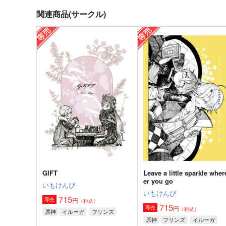
関連商品(サークル)
お隣さんご機嫌いかが
活動報告書
いもけんぴ
いもけんぴ
572
1,144
円
円
（税込）
（税込）
イルーガ
サンプル
作品詳細
サンプル
作品詳細
GIFT
Leave a little sparkle wher
er you go
いもけんぴ
いもけんぴ
715
円
専売
（税込）
715
円
専売
（税込）
原神
イルーガ
フリンズ
原神
フリンズ
イルーガ