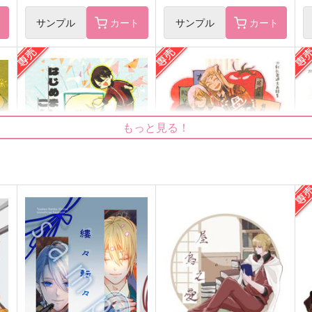
ト
サンプル
カート
サンプル
カート
小由留木-再録-
くにちょぎweb再録集
ぼんくら
talisona
もっと見る！
2,750
1,179
1
円
円
（税込）
（税込）
山姥切国広
山姥切国広×山姥切長義
サンプル
作品詳細
サンプル
作品詳細
はじめましてこんにちは
過去録 -再- 参ト四
過
いもけんぴ
いもけんぴ
572
3,287
円
円
専売
専売
（税込）
（税込）
刀剣乱舞
山伏国広
刀剣乱舞
山伏国広