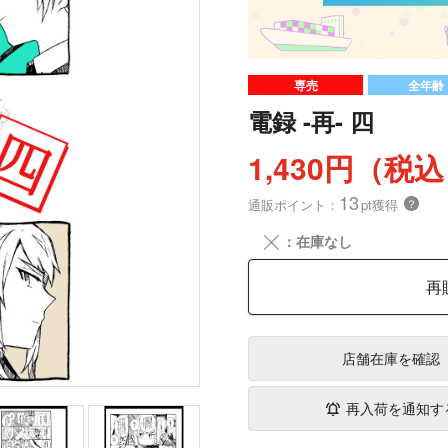
専売
全年齢
電録 -再- 四
1,430円（税
13
通販ポイント：
pt獲得
？
╳
：在庫なし
再
店舗在庫
を確認
再入荷を通知す