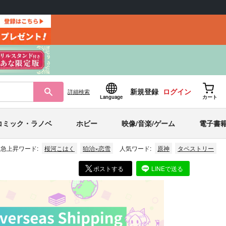
新規登録
ログイン
詳細
検索
Language
カート
コミック・ラノベ
ホビー
映像/音楽/ゲーム
電子書
急上昇ワード:
桜河こはく
狛治×恋雪
人気ワード:
原神
タペストリー
ポストする
LINEで送る