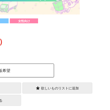
女性向け
込）
販希望
欲しいものリストに追加
る