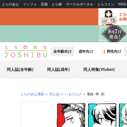
とらのあな
インフォ
店舗
とら婚
サークルポータル
とらコイン
WE
全年齢向け
成年向け
男性向け
同人誌(全年齢)
同人誌(成年)
同人特集(Vtuber)
とらのあな通販
同人誌
いもけんぴ
電録 -再- 四