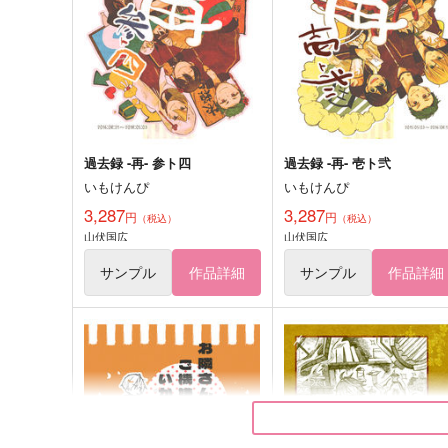
過去録 -再- 参ト四
過去録 -再- 壱ト弐
いもけんぴ
いもけんぴ
3,287
3,287
円
円
（税込）
（税込）
山伏国広
山伏国広
サンプル
作品詳細
サンプル
作品詳細