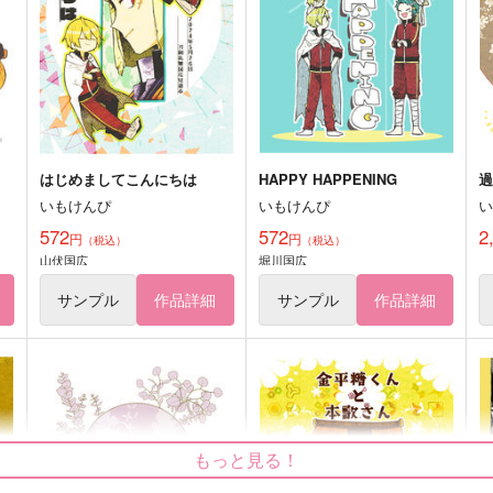
はじめましてこんにちは
HAPPY HAPPENING
過
いもけんぴ
いもけんぴ
572
572
2
円
円
（税込）
（税込）
山伏国広
堀川国広
サンプル
作品詳細
サンプル
作品詳細
もっと見る！