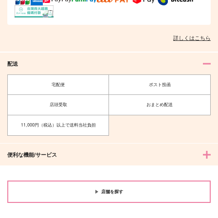
1,430
707
472
円
円
円
（税込）
（税込）
（税込）
石切丸×女審神者
山姥切長義×女審神者
善法寺伊作×猪名寺乱太郎
サンプル
サンプル
サンプル
詳しくはこちら
作品詳細
作品詳細
作品詳細
配送
宅配便
ポスト投函
店頭受取
おまとめ配送
11,000円（税込）以上で送料当社負担
便利な機能/サービス
恋人って言ってくださ
瞳の奥、あなたの言葉
い！
で
店舗を探す
うしみつモータープー
禾メ
ル
1,100
円
（税込）