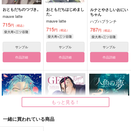
おともだちのつづき。
おともだちはじめまし
ルナとやさしいおにい
た。
ちゃん
mauve latte
mauve latte
ハブハブランチ
715
円
（税込）
715
787
円
円
（税込）
（税込）
柴大寿×三ツ谷隆
柴大寿×三ツ谷隆
柴大寿×三ツ谷隆
サンプル
サンプル
サンプル
作品詳細
作品詳細
作品詳細
もっと見る！
一緒に買われている商品