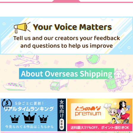
銀木犀
リナリアを贈る
本気
787
472
472
円
円
円
（税込）
（税込）
（税込）
三ツ谷隆×花垣武道
三ツ谷隆×女夢主
龍宮寺堅×三ツ谷隆
サンプル
サンプル
サンプル
作品詳細
作品詳細
作品詳細
これはなんですか!?
つまびく
XXXしないと出られな
い部屋
本気
本気