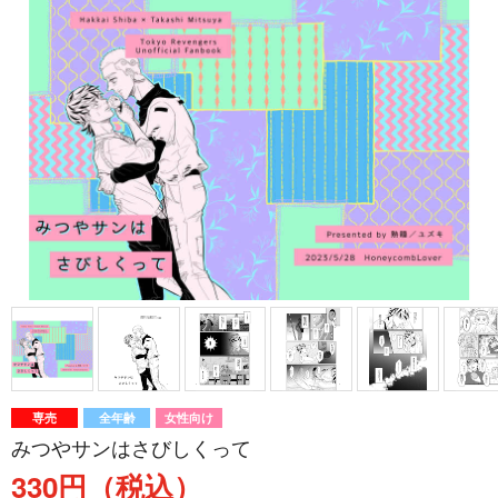
専売
全年齢
女性向け
みつやサンはさびしくって
330円（税込）