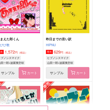
,257
472
円
円
（税込）
（税込）
山田一郎×波羅夷空却
山田一郎×波羅夷空却
サンプル
作品詳細
サンプル
作品詳細
あまえた郎くん
昨日までの言い訳
はぴぴ教
HIPNU
1,572
629
円
円
専売
専売
（税込）
（税込）
ヒプノシスマイク
ヒプノシスマイク
山田一郎×波羅夷空却
山田一郎×波羅夷空却
サンプル
カート
サンプル
カート
e:LOG
縁
最果て防衛ライン
静かな星明かり