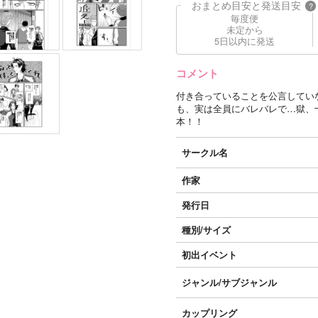
おまとめ目安と発送目安
?
毎度便
未定から
5日以内に発送
コメント
付き合っていることを公言してい
も、実は全員にバレバレで…獄、
本！！
サークル名
作家
発行日
種別/サイズ
初出イベント
ジャンル/
サブジャンル
カップリング