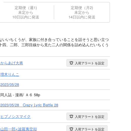
定期便（週1)
定期便（月2)
未定から
未定から
10日以内に発送
14日以内に発送
ないいちくうが、家族に付き合っていることを話そうと思い立つ
十四、二郎、三郎目線から見た二人の関係を詰め込んだいちくう
からあげ大将
入荷アラート
を設定
増木りんこ
2023/05/28
同人誌 - 漫画/ Ａ６ 58p
2023/05/28 Crazy Lyric Battle 28
ヒプノシスマイク
入荷アラート
を設定
山田一郎×波羅夷空却
入荷アラート
を設定