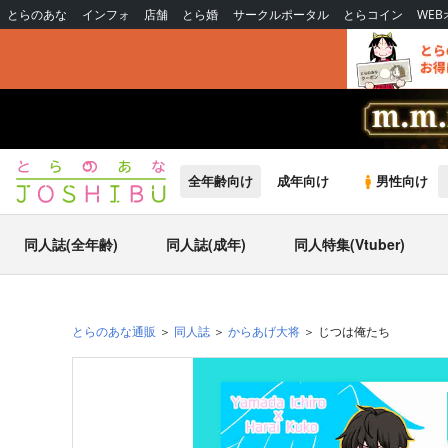
とらのあな
インフォ
店舗
とら婚
サークルポータル
とらコイン
WE
全年齢向け
成年向け
男性向け
同人誌(全年齢)
同人誌(成年)
同人特集(Vtuber)
とらのあな通販
同人誌
からあげ大将
じつは俺たち