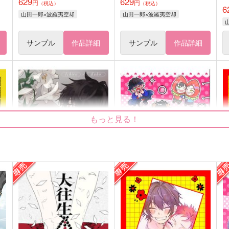
629
629
円
円
（税込）
（税込）
6
山田一郎×波羅夷空却
山田一郎×波羅夷空却
サンプル
作品詳細
サンプル
作品詳細
もっと見る！
清
あまえた郎くん
あしたは日曜
はぴぴ教