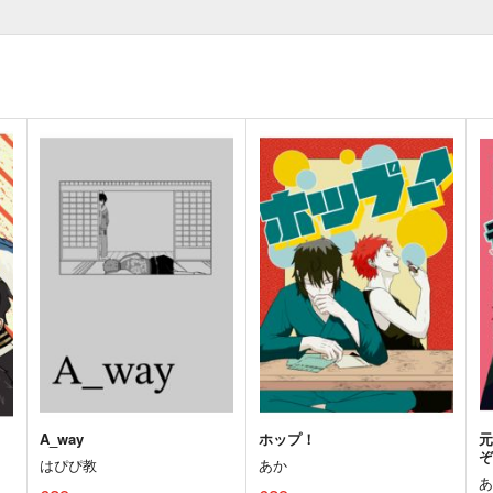
A_way
ホップ！
はぴぴ教
あか