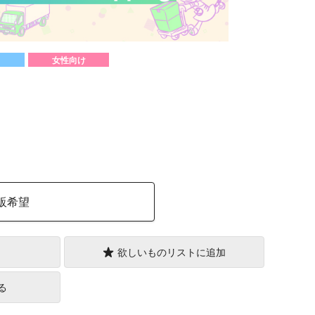
女性向け
）
販希望
欲しいものリストに追加
る