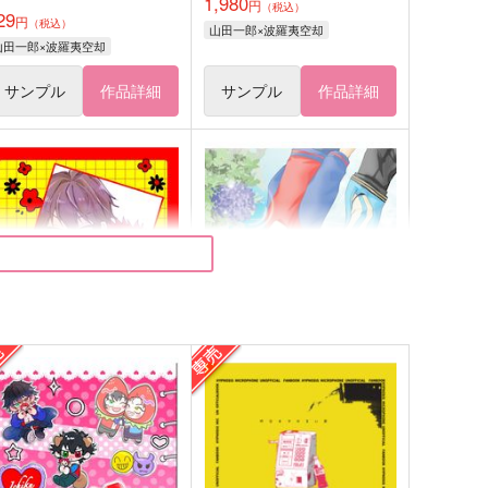
1,980
円
（税込）
29
円
（税込）
山田一郎×波羅夷空却
山田一郎×波羅夷空却
サンプル
作品詳細
サンプル
作品詳細
イチクロニクル
紫陽花通りでランデヴー
はぴぴ教
an sich