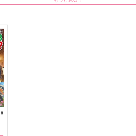
1,132
330
1
円
円
（税込）
（税込）
波羅夷空却×山田一郎
山田一郎×波羅夷空却
サンプル
作品詳細
サンプル
作品詳細
うしろの正面だあれ？
地獄におちろお人よし
AIM
極西
1,415
1,980
円
円
専売
専売
（税込）
（税込）
ヒプノシスマイク
ヒプノシスマイク
山田一郎×波羅夷空却
山田一郎×波羅夷空却
ト
サンプル
カート
サンプル
カート
8