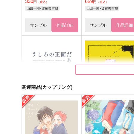
330
629
円
円
（税込）
（税込）
山田一郎×波羅夷空却
山田一郎×波羅夷空却
サンプル
作品詳細
サンプル
作品詳細
関連商品(カップリング)
うしろの正面だあれ？
昨日までの言い訳
AIM
HIPNU