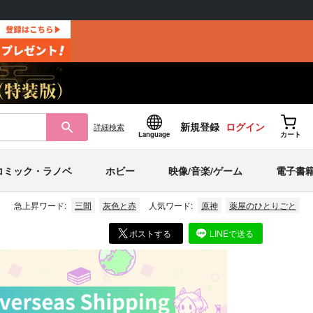
新規登録
ログイン
詳細
検索
Language
カート
コミック・ラノベ
ホビー
映像/音楽/ゲーム
電子書
急上昇ワード:
三間
灰色と赤
人気ワード:
原神
薬屋のひとりごと
ポストする
LINEで送る