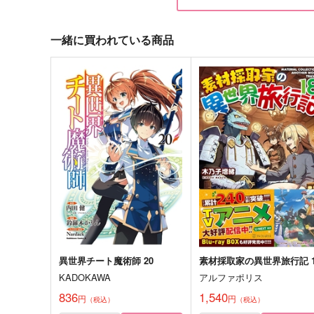
787
629
円
円
（税込）
（税込）
山田一郎×波羅夷空却
山田一郎×波羅夷空却
一緒に買われている商品
サンプル
作品詳細
サンプル
作品詳細
How It Began.How It Goes
清
XO.
あしたは日曜
787
1,965
円
円
専売
専売
（税込）
（税込）
ヒプノシスマイク
ヒプノシスマイク
山田一郎×波羅夷空却
山田一郎×波羅夷空却
サンプル
カート
サンプル
カー
異世界チート魔術師 20
素材採取家の異世界旅行記 1
KADOKAWA
アルファポリス
未明二時
ラノベじゃねぇか！
836
1,540
めらんこみっく！
はぴぴ教
円
円
（税込）
（税込）