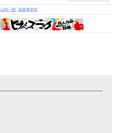
山田一郎
波羅夷空却