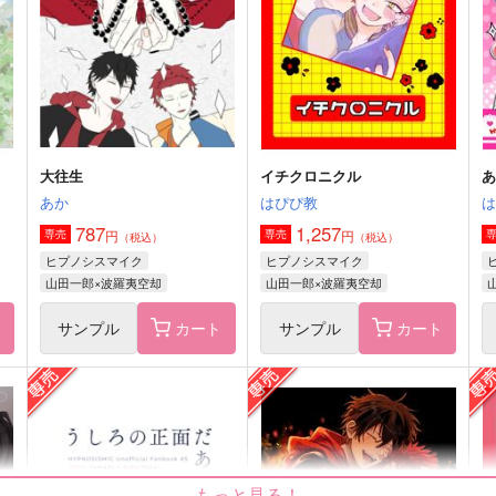
1,965
1,572
1
円
円
（税込）
（税込）
山田一郎×波羅夷空却
山田一郎×波羅夷空却
サンプル
作品詳細
サンプル
作品詳細
大往生
イチクロニクル
あか
はぴぴ教
787
1,257
円
円
専売
専売
（税込）
（税込）
ヒプノシスマイク
ヒプノシスマイク
山田一郎×波羅夷空却
山田一郎×波羅夷空却
ト
サンプル
カート
サンプル
カート
往時イケブクロ
幸せの檻-1
R
オゾン
七つ星
もっと見る！