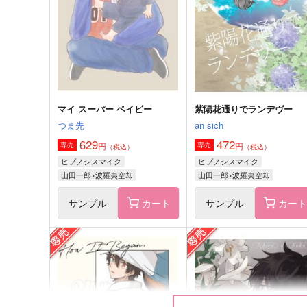
1,415
629
円
円
（税込）
（税込）
山田一郎×波羅夷空却
山田一郎×波羅夷空却
サンプル
作品詳細
サンプル
作品詳細
マイ スーパー ベイビー
紫陽花通りでランデヴー
つま先
an sich
629
472
円
円
専売
専売
（税込）
（税込）
ヒプノシスマイク
ヒプノシスマイク
山田一郎×波羅夷空却
山田一郎×波羅夷空却
サンプル
カート
サンプル
カー
大往生
マイ スーパー ベイビー
あか
つま先