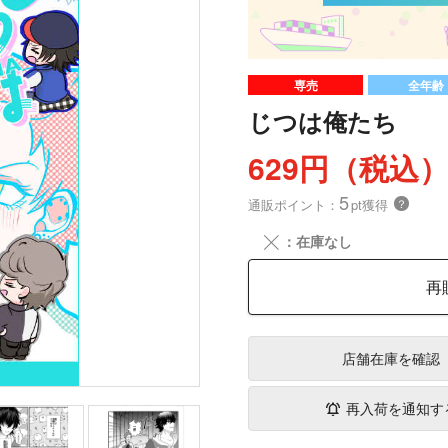
専売
全年齢
じつは俺たち
629円（税込
5
通販ポイント：
pt獲得
？
╳
：在庫なし
再
店舗在庫
を確認
再入荷を通知す