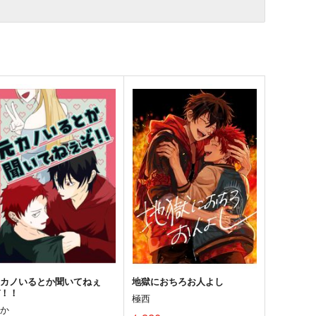
元カノいるとか聞いてねぇ
地獄におちろお人よし
ぞ！！
極西
あか