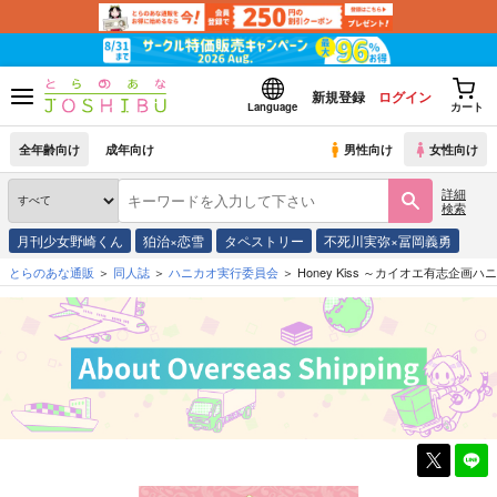
新規登録
ログイン
Language
カート
全年齢向け
成年向け
男性向け
女性向け
詳細
検索
月刊少女野崎くん
狛治×恋雪
タペストリー
不死川実弥×冨岡義勇
とらのあな通販
同人誌
ハニカオ実行委員会
Honey Kiss ～カイオエ有志企