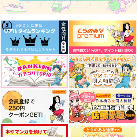
「覚えているよ」
Rabi
キカフ
キカフ
1,100
715
1,001
円
円
円
（税込）
（税込）
（税込）
カイン×オーエン
カイン×オーエン
カイン×オーエン
サンプル
サンプル
サンプル
作品詳細
作品詳細
作品詳細
星屑の巡り逢い
スイーツよりも甘い言
オーエン姫と7人の小
葉で口説き落として
人
ざほろてぃー
ある日
無限無花果
724
円
専売
（税込）
629
629
円
専売
円
専売
（税込）
（税込）
魔法使いの約束
魔法使いの約束
魔法使いの約束
カイン×オーエン
カイン×オーエン
カイン×オーエン
サンプル
サンプル
サンプル
カート
カート
カート
Maybe we will be
北の魔女の結婚
きしぬいとオエぬいま
とめ
confeito
ハッピーエンドで何が