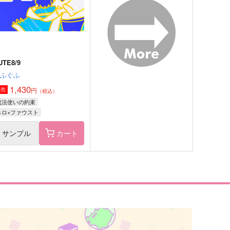
フィガロ×ファウスト
フィガロ×ファウスト
サンプル
作品詳細
サンプル
作品詳細
UTE8/9
ぐふぐふ
1,430
円
専売
（税込）
魔法使いの約束
ネロ×ファウスト
サンプル
カート
うつし鏡のその向こう
焔-HOMURA-
プラム園の夢
AltaiR
60
1,144
円
円
（税込）
（税込）
ファウスト
レノックス×ファウスト