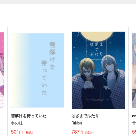
雪解けを待っていた
はざまでふたり
e
冬の杜
RiNon
501
787
5
円
円
（税込）
（税込）