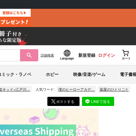
新規登録
ログイン
詳細
検索
Language
カート
コミック・ラノベ
ホビー
映像/音楽/ゲーム
電子書
盗キッド×江戸川…
人気ワード:
僕のヒーローアカデ…
薬屋のひとりごと
ポストする
LINEで送る