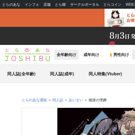
とらのあな
インフォ
店舗
とら婚
サークルポータル
とらコイン
WE
全年齢向け
成年向け
男性向け
同人誌(全年齢)
同人誌(成年)
同人特集(Vtuber)
とらのあな通販
同人誌
あいまい
彼誰の埋葬