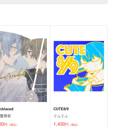
mblaced
CUTE8/9
骨盤骨折
ぐふぐふ
50
1,430
円
円
（税込）
（税込）