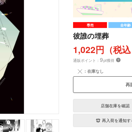
専売
全年齢
彼誰の埋葬
1,022円（税
9
通販ポイント：
pt獲得
？
╳
：在庫なし
再
店舗在庫
を確認
再入荷を通知す