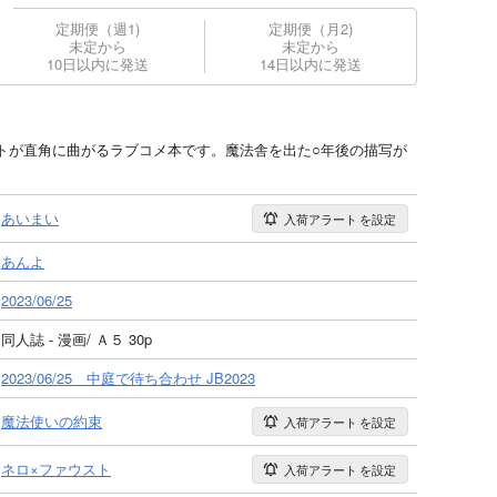
定期便（週1)
定期便（月2)
未定から
未定から
10日以内に発送
14日以内に発送
トが直角に曲がるラブコメ本です。魔法舎を出た○年後の描写が
あいまい
入荷アラート
を設定
あんよ
2023/06/25
同人誌 - 漫画/ Ａ５ 30p
2023/06/25 中庭で待ち合わせ JB2023
魔法使いの約束
入荷アラート
を設定
ネロ×ファウスト
入荷アラート
を設定