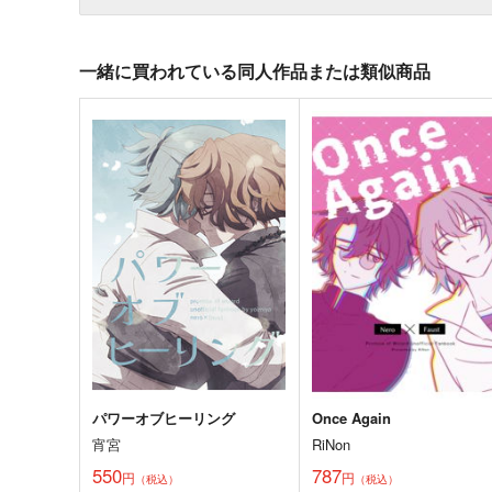
一緒に買われている同人作品または類似商品
パワーオブヒーリング
Once Again
宵宮
RiNon
550
787
円
円
（税込）
（税込）