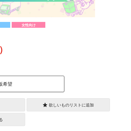
女性向け
込）
販希望
欲しいものリストに追加
る