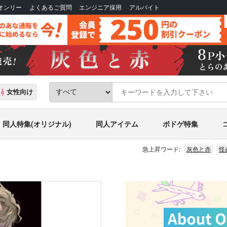
Bオンリー
よくあるご質問
エンジニア採用
アルバイト
女性向け
同人特集(オリジナル)
同人アイテム
ボドゲ特集
急上昇ワード:
灰色と赤
怪