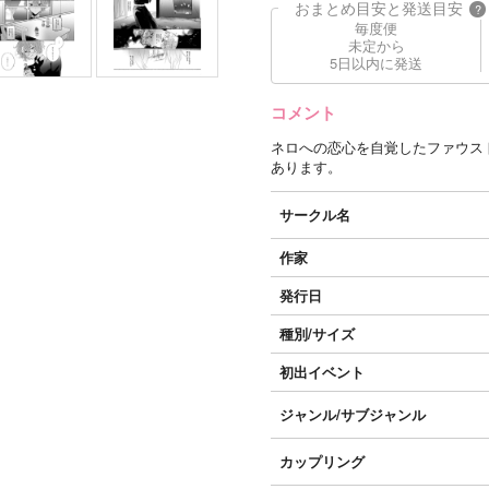
おまとめ目安と発送目安
?
毎度便
未定から
5日以内に発送
コメント
ネロへの恋心を自覚したファウス
あります。
サークル名
作家
発行日
種別/サイズ
初出イベント
ジャンル/
サブジャンル
カップリング