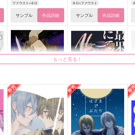
ファウスト×ネロ
ネロ×ファウスト
サンプル
作品詳細
サンプル
作品詳細
もっと見る！
君の熱を知らなかった
最果てにて
r
Nova-Box
Diorama.
944
787
1
円
円
（税込）
（税込）