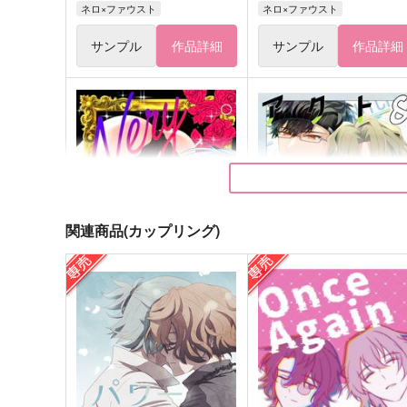
ネロ×ファウスト
ネロ×ファウスト
サンプル
作品詳細
サンプル
作品詳細
関連商品(カップリング)
Nery（全年齢）
アクト&ウィッチ
抹茶あんみつパフェ
海ザクロ
1,415
629
円
円
（税込）
（税込）