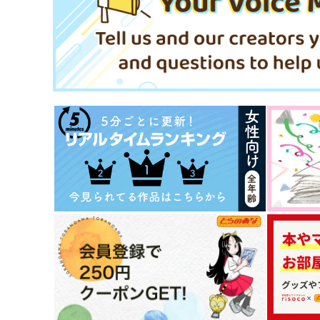
サンプル
作品詳細
サンプル
作品詳細
バニー屋さんの約束
嵐の谷の居候
みみんともり
ぽたぽた屋
1,100
1,320
円
円
（税込）
（税込）
フィガロ×ファウスト
レノックス×ファウスト