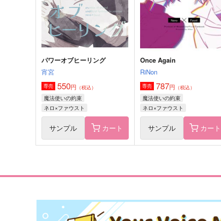
ブラッドリー×ネロ
レノックス×ファウスト
サンプル
作品詳細
サンプル
作品詳細
パワーオブヒーリング
Once Again
宵宮
RiNon
550
787
円
円
専売
専売
（税込）
（税込）
魔法使いの約束
魔法使いの約束
ネロ×ファウスト
ネロ×ファウスト
サンプル
カート
サンプル
カー
君にまつわる愛の話
おやすみ、また夢の中で
白紙のメモ帖
pannacotta.
2,200
944
円
円
（税込）
（税込）
フィガロ×ファウスト
ファウスト×真木晶♀