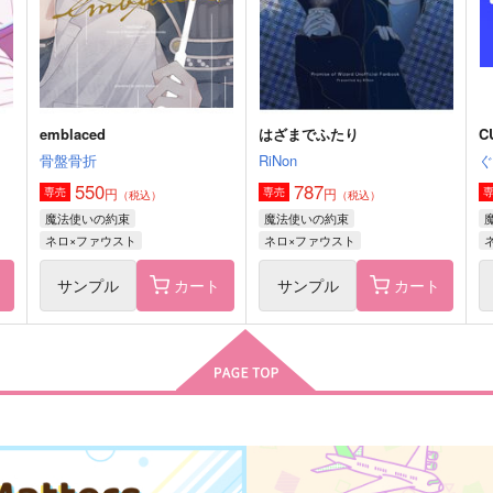
ファウスト
フィガロ×ファウスト
サンプル
作品詳細
サンプル
作品詳細
emblaced
はざまでふたり
C
骨盤骨折
RiNon
550
787
円
円
専売
専売
（税込）
（税込）
魔法使いの約束
魔法使いの約束
ネロ×ファウスト
ネロ×ファウスト
ト
サンプル
カート
サンプル
カート
明日の愛を、あなたに
I adore you
海ザクロ
澪標
944
1,887
6
円
円
（税込）
（税込）
レノックス×ファウスト
レノックス×ファウスト