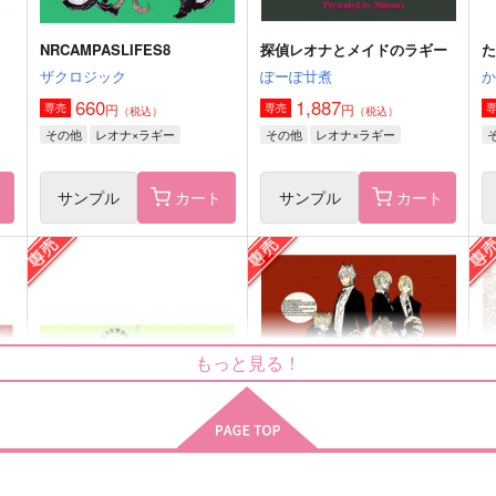
NRCAMPASLIFES8
探偵レオナとメイドのラギー
ザクロジック
ぽーぽ廿煮
660
1,887
円
円
専売
専売
（税込）
（税込）
その他
レオナ×ラギー
その他
レオナ×ラギー
ト
サンプル
カート
サンプル
カート
テンペスト
ちゃむらぶ
クロエ
Asupara town
もっと見る！
1,415
472
円
円
（税込）
（税込）
2
ラギー×レオナ
ラギー×レオナ
サンプル
作品詳細
サンプル
作品詳細