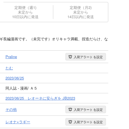
定期便（週1)
定期便（月2)
未定から
未定から
10日以内に発送
14日以内に発送
オラギ長編漫画です。（未完です）オリキャラ満載、捏造だらけ、な
Praline
入荷アラート
を設定
たむ
2023/06/25
同人誌 - 漫画/ Ａ５
2023/06/25 レオーネに安らぎを JB2023
その他
入荷アラート
を設定
レオナ×ラギー
入荷アラート
を設定