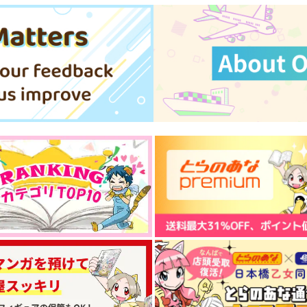
い
しゅき 2冊目
NRCAMPASLIFESRL
L
ちまりす
ザクロジック
ir
1,430
1,100
円
円
専売
専売
（税込）
（税込）
その他
レオナ×ラギー
その他
レオナ×ラギー
ト
サンプル
カート
サンプル
カート
い