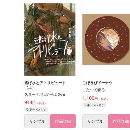
逃げ水とアトリビュート
ごほうびドーナツ
（上）
こたつで寝る
スタート地点から2.0km
1,100
円
（税込）
944
円
（税込）
ラギー×レオナ
ラギー×レオナ
サンプル
作品詳細
サンプル
作品詳細