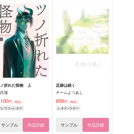
ツノ折れた怪物 上
足跡は続く
風呂場
チームよつあし
,100
858
円
円
（税込）
（税込）
マレウス×レオナ
レオナ×ラギー
サンプル
作品詳細
サンプル
作品詳細