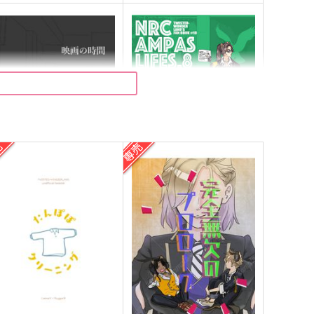
映画の時間
NRCAMPASLIFES8
osame
ザクロジック
72
660
円
円
（税込）
（税込）
ラギー×レオナ
レオナ×ラギー
サンプル
作品詳細
サンプル
作品詳細