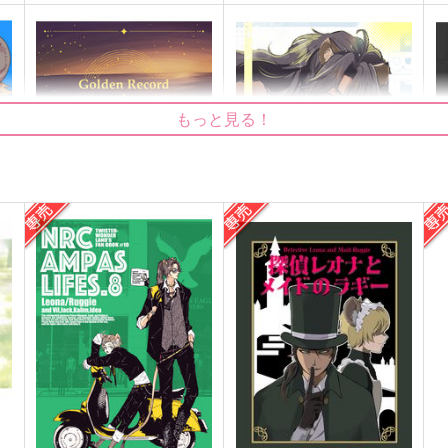
もっと見る！
Golden Record
Blue gray
箱庭のゆめ
ふわまく
k
787
944
4
円
円
（税込）
（税込）
ラギー×レオナ
ラギー×レオナ
サンプル
作品詳細
サンプル
作品詳細