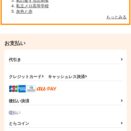
私立メロ高等学校
fortunate error
ホームメイド・出られ
天涙の夏
灰色と赤
ない部屋
透りすがり
甘もの屋
もっとみる
ニコラシカ
472
1,257
円
円
（税込）
（税込）
858
円
（税込）
ケイト×イデア
スタンリー×石神千空
ケイト×イデア
お支払い
サンプル
サンプル
サンプル
作品詳細
作品詳細
作品詳細
代引き
クレジットカード
キャッシュレス決済
後払い決済
とらコイン