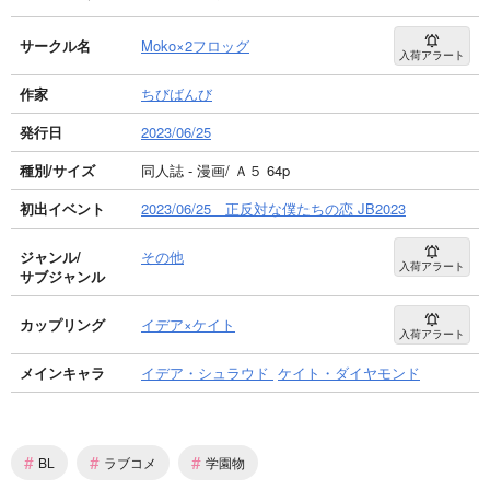
サークル名
Moko×2フロッグ
入荷アラート
作家
ちびばんび
発行日
2023/06/25
種別/サイズ
同人誌 - 漫画/ Ａ５ 64p
初出イベント
2023/06/25 正反対な僕たちの恋 JB2023
ジャンル/
その他
入荷アラート
サブジャンル
カップリング
イデア×ケイト
入荷アラート
メインキャラ
イデア・シュラウド
ケイト・ダイヤモンド
#
#
#
BL
ラブコメ
学園物