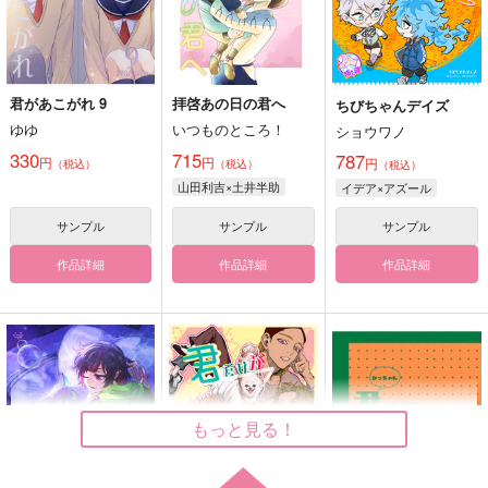
君があこがれ 9
拝啓あの日の君へ
ちびちゃんデイズ
ゆゆ
いつものところ！
ショウワノ
330
715
787
円
円
円
（税込）
（税込）
（税込）
山田利吉×土井半助
イデア×アズール
サンプル
サンプル
サンプル
作品詳細
作品詳細
作品詳細
もっと見る！