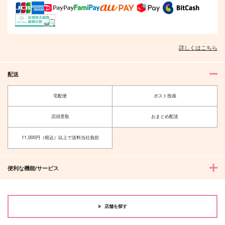
なつはなび
身近な物擬人化
ふたりで
SM・NH
あおにび
バッブスニップ
315
1,100
787
円
円
円
（税込）
（税込）
（税込）
四十物十四×天国獄
杉元佐一×尾形百之助
詳しくはこちら
サンプル
サンプル
サンプル
配送
作品詳細
作品詳細
作品詳細
宅配便
ポスト投函
店頭受取
おまとめ配送
11,000円（税込）以上で送料当社負担
便利な機能/サービス
店舗を探す
ボードゲーム部のヒマ
文に託す、君への想い
ズルくてもいいよ、好
事情
（前編）
きだから