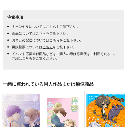
注意事項
キャンセルについては
こちら
をご覧下さい。
返品については
こちら
をご覧下さい。
おまとめ配送については
こちら
をご覧下さい。
再販投票については
こちら
をご覧下さい。
イベント応募券付商品などをご購入の際は毎度便をご利用ください。
詳細は
こちら
をご覧ください。
一緒に買われている同人作品または類似商品