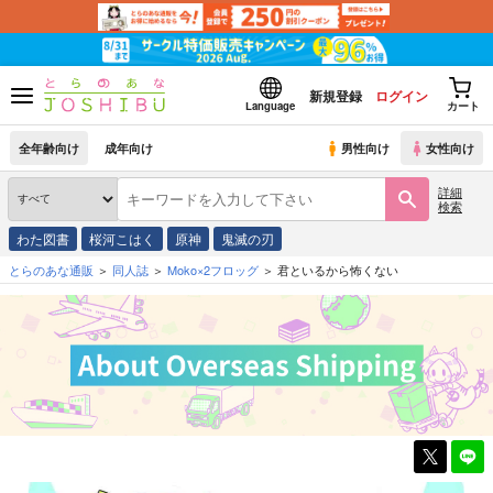
新規登録
ログイン
Language
カート
全年齢向け
成年向け
男性向け
女性向け
詳細
検索
わた図書
桜河こはく
原神
鬼滅の刃
とらのあな通販
同人誌
Moko×2フロッグ
君といるから怖くない