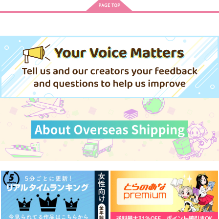
Briar Valley's Nights
君だけがいない国
君の名前を呼ぶのが、
いつからか怖くなって
はちわれソーセージ
11/22
た。
イロドルキ
1,572
550
円
円
（税込）
（税込）
787
円
リリア・ヴァンルージュ
河田ソウヤ
（税込）
爆豪勝己×緑谷出久
サンプル
サンプル
サンプル
作品詳細
作品詳細
作品詳細