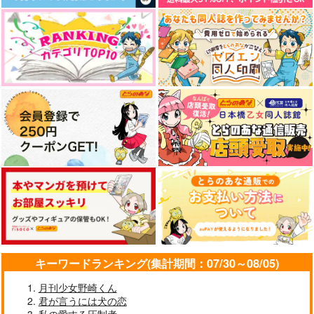
掌の中の…（ペーパー
ちびりんらん ときど
ちびりんらん ときど
付）
きべび（5）
きべび（6）
ロンノとカルス
ずうっといっしょ！
ずうっといっしょ！
935
944
944
円
円
円
（税込）
（税込）
（税込）
三日月宗近×山姥切国広
灰谷竜胆×灰谷蘭
灰谷竜胆×灰谷蘭
サンプル
サンプル
サンプル
作品詳細
作品詳細
作品詳細
キーワードランキング(集計期間：07/30～08/05)
月刊少女野崎くん
君が言うには犬の恋
私の愛する圧制者