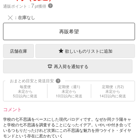
7
通販ポイント：
pt獲得
？
╳
：在庫なし
再販希望
店舗在庫
欲しいものリストに追加
再入荷を通知する
おまとめ目安と発送目安
?
毎度便
定期便（週1)
定期便（月2)
未定から
未定から
未定から
5日以内に発送
10日以内に発送
14日以内に発送
コメント
学校の七不思議をベースにした現代パロディです。なぜか同クラ陽キャ
と学校の七不思議を調査することになったイデア。いやいや付き合って
いるつもりだったけれど次第にこの不思議な魅力を持つケイト・ダイヤ
モンドという存在に惹かれていく