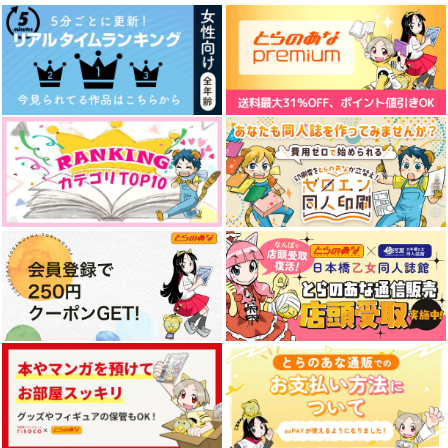
不自然な家
Another wave. ある
残骸、面影、回顧録
日の双子アルバイター
おれのしま
Noctivagis
の話
とふ屋
944
110
円
円
（税込）
（税込）
472
円
（税込）
両面宿儺×伏黒恵
両面宿儺×伏黒恵
両面宿儺×虎杖悠仁
サンプル
サンプル
サンプル
作品詳細
作品詳細
作品詳細