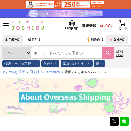
新規登録
ログイン
Language
カート
全年齢向け
成年向け
男性向け
女性向け
詳細
検索
怪盗キッド×江戸川…
灰色と赤
薬屋のひとりごと
夢主
とらのあな通販
同人誌
Harmonics
宿儺くんとキャンパスライフ