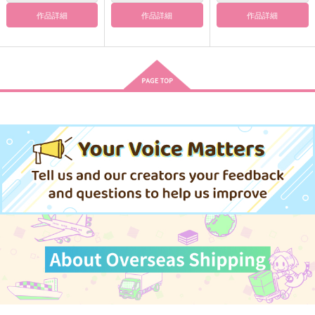
作品詳細
作品詳細
作品詳細
恋する特級呪物
エクストラオーディナ
Cafune
リーラプソディ
迂回路
お菓子工場
みんみんぜみ
1,257
990
円
円
（税込）
（税込）
787
円
（税込）
両面宿儺×虎杖悠仁
両面宿儺×虎杖悠仁
両面宿儺×虎杖悠仁
サンプル
サンプル
サンプル
作品詳細
作品詳細
作品詳細