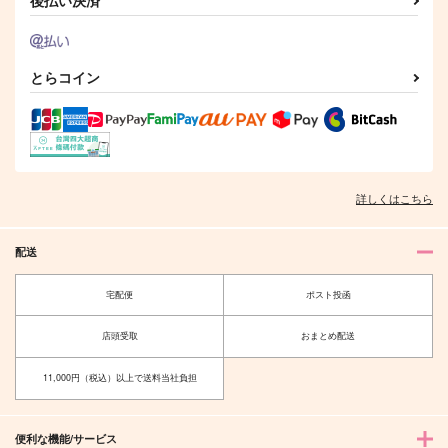
後払い決済
宿虎オメガバースパロ
sukuita wedding
ティナリくんと、
で英語を学ぶ
OverSugarTaffy
朝４時
とらコイン
OverSugarTaffy
3,144
787
円
円
（税込）
（税込）
629
円
（税込）
両面宿儺×虎杖悠仁
ティナリ×女夢主（NOT旅人）
両面宿儺×虎杖悠仁
サンプル
サンプル
サンプル
詳しくはこちら
作品詳細
作品詳細
作品詳細
配送
宅配便
ポスト投函
店頭受取
おまとめ配送
11,000円（税込）以上で送料当社負担
便利な機能/サービス