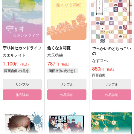
守り神セカンドライフ
飽くなき箱庭
でっかいのとちっこい
の
カエルノイド
水天彷彿
なすスぺ
1,100
787
円
円
（税込）
（税込）
880
円
（税込）
両面宿儺×伏黒恵
両面宿儺×虎杖悠仁
両面宿儺
サンプル
サンプル
サンプル
作品詳細
作品詳細
作品詳細