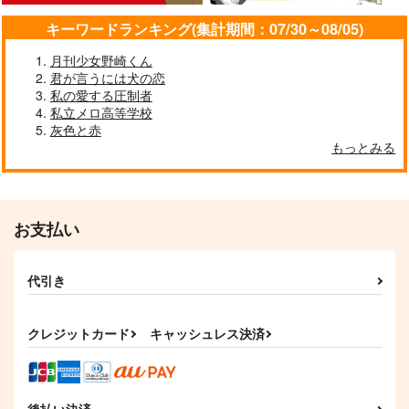
キーワードランキング(集計期間：07/30～08/05)
月刊少女野崎くん
手繰る
Fate on The Ice
異世界B&B
君が言うには犬の恋
私の愛する圧制者
ひまなつき
uno!uno!
uno!uno!
私立メロ高等学校
472
4,200
1,415
円
円
円
（税込）
（税込）
（税込）
灰色と赤
虎杖悠仁×両面宿儺
両面宿儺×伏黒恵
両面宿儺×伏黒恵
もっとみる
サンプル
サンプル
サンプル
作品詳細
作品詳細
作品詳細
お支払い
代引き
クレジットカード
キャッシュレス決済