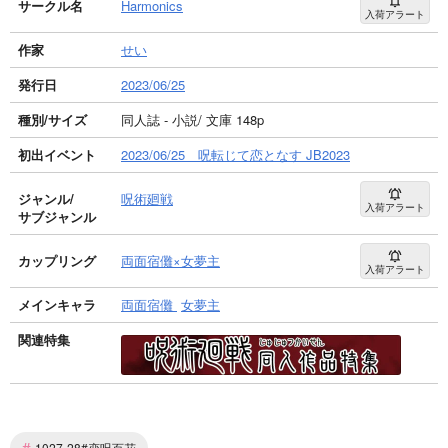
サークル名
Harmonics
入荷アラート
作家
せい
発行日
2023/06/25
種別/サイズ
同人誌 - 小説/ 文庫 148p
初出イベント
2023/06/25 呪転じて恋となす JB2023
ジャンル/
呪術廻戦
入荷アラート
サブジャンル
カップリング
両面宿儺×女夢主
入荷アラート
メインキャラ
両面宿儺
女夢主
関連特集
#
1027-28#恋呪百花