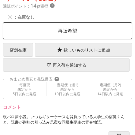
14
通販ポイント：
pt獲得
？
╳
：在庫なし
再販希望
店舗在庫
欲しいものリストに追加
再入荷を通知する
おまとめ目安と発送目安
?
毎度便
定期便（週1)
定期便（月2)
未定から
未定から
未定から
5日以内に発送
10日以内に発送
14日以内に発送
コメント
現パロ夢小説。いつもギターケースを背負っている大学生の宿儺くん
と、読書が趣味の引っ込み思案な同級生夢主の青春物語。