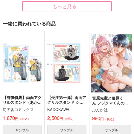
もっと見る！
一緒に買われている商品
Another wave.いつも
ほんの少しだけみせて
呪いの王の育て方
と違う日の話
あげるよ
なすスぺ
とふ屋
BAITFISH
770
円
（税込）
787
787
円
円
（税込）
（税込）
両面宿儺×伏黒恵
両面宿儺×虎杖悠仁
五条悟×両面宿儺
サンプル
サンプル
サンプル
作品詳細
作品詳細
作品詳細
【有償特典】両面アク
【受注第一弾】両面ア
宮原先輩と藤原く
リルスタンド（あかね
クリルスタンド シズ
ん フジクマくんのせ
くんデスティニ
マ『怪異さんと飛鳥く
いで
幻冬舎コミックス
KADOKAWA
ぶんか社
ー RE）
んのお話』（BLコミ
ックフェア2026）
1,870
2,500
990
円
円
円
（税込）
（税込）
（税込）
サンプル
サンプル
サンプル