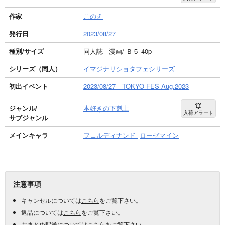
作家
このえ
発行日
2023/08/27
種別/サイズ
同人誌 - 漫画/ Ｂ５ 40p
シリーズ（同人）
イマジナリショタフェシリーズ
初出イベント
2023/08/27 TOKYO FES Aug.2023
ジャンル/
本好きの下剋上
入荷アラート
サブジャンル
メインキャラ
フェルディナンド
ローゼマイン
注意事項
キャンセルについては
こちら
をご覧下さい。
返品については
こちら
をご覧下さい。
おまとめ配送については
こちら
をご覧下さい。