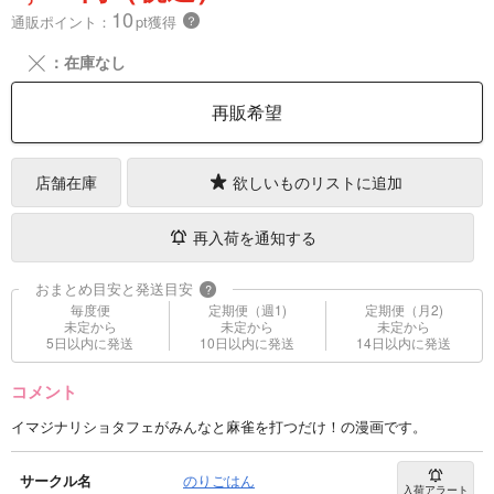
10
通販ポイント：
pt獲得
？
╳
：在庫なし
再販希望
店舗在庫
欲しいものリストに追加
再入荷を通知する
おまとめ目安と発送目安
?
毎度便
定期便（週1)
定期便（月2)
未定から
未定から
未定から
5日以内に発送
10日以内に発送
14日以内に発送
コメント
イマジナリショタフェがみんなと麻雀を打つだけ！の漫画です。
サークル名
のりごはん
入荷アラート