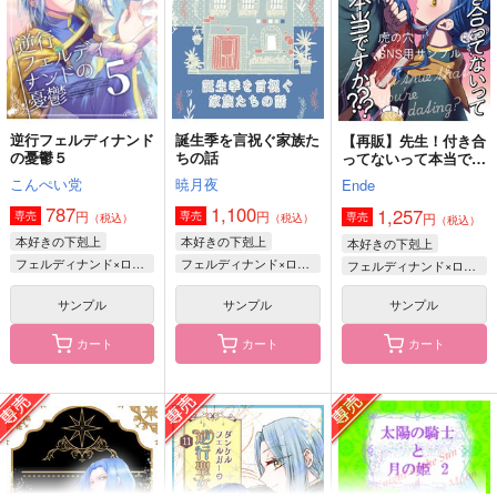
フェルディナンド×ローゼマイン
フェルディナンド×ローゼマイン
フェルディナンド×ローゼマイン
サンプル
サンプル
サンプル
作品詳細
作品詳細
作品詳細
逆行フェルディナンド
誕生季を言祝ぐ家族た
【再販】先生！付き合
の憂鬱５
ちの話
ってないって本当です
か？
こんぺい党
暁月夜
Ende
787
1,100
1,257
円
円
専売
専売
円
専売
（税込）
（税込）
（税込）
本好きの下剋上
本好きの下剋上
本好きの下剋上
フェルディナンド×ローゼマイン
フェルディナンド×ローゼマイン
フェルディナンド×ローゼマイン
サンプル
サンプル
サンプル
カート
カート
カート
あなたの心が知りたい
LOVERASH
時の女神の微睡み
暁月夜
コバトと豆
Olive Green
1,760
944
472
円
円
円
（税込）
（税込）
（税込）
フェルディナンド×ローゼマイン
フェルディナンド×ローゼマイン
フェルディナンド×ローゼマイン