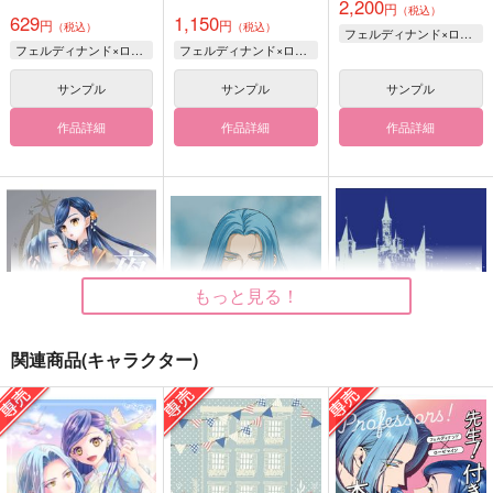
2,200
円
（税込）
629
1,150
円
円
（税込）
（税込）
フェルディナンド×ローゼマイン
フェルディナンド×ローゼマイン
フェルディナンド×ローゼマイン
サンプル
サンプル
サンプル
作品詳細
作品詳細
作品詳細
もっと見る！
関連商品(キャラクター)
夜空に瞬く星の記憶
希求
流れ生まれる
SUCRE
りらく
暁月夜
787
572
550
円
円
円
（税込）
（税込）
（税込）