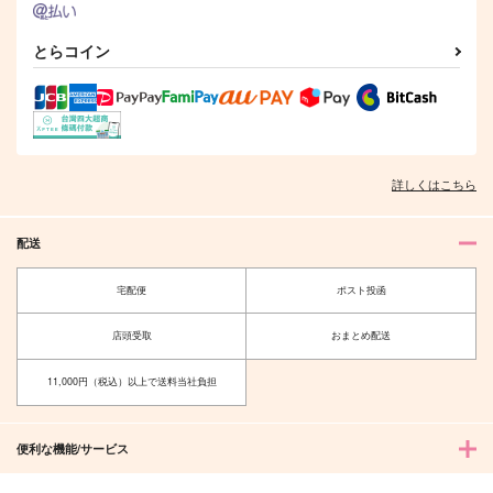
とらコイン
神殿暮らしの吸血鬼
フェルマイ写真集
君と共に在るために
詳しくはこちら
「Rose Garden」
（一）
Mirror Mirror
skycolor
翡翠緑抄
787
円
専売
（税込）
配送
1,100
1,320
円
専売
円
専売
（税込）
（税込）
本好きの下剋上
子守唄を捧げます
ある少女のための告白
本好きの下剋上
本好きの下剋上
フェルディナンド×ローゼマイン
宅配便
ポスト投函
フェルディナンド×ローゼマイン
Olive Green
Hiyoko Palette
フェルディナンド×ローゼマイン
645
787
円
円
（税込）
（税込）
サンプル
サンプル
サンプル
店頭受取
おまとめ配送
フェルディナンド×ローゼマイン
フェルディナンド×ローゼマイン
カート
カート
カート
11,000円（税込）以上で送料当社負担
サンプル
サンプル
作品詳細
作品詳細
便利な機能/サービス