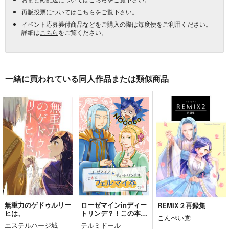
再販投票については
こちら
をご覧下さい。
イベント応募券付商品などをご購入の際は毎度便をご利用ください。
詳細は
こちら
をご覧ください。
一緒に買われている同人作品または類似商品
無重力のゲドゥルリー
ローゼマインinディー
REMIX２再録集
ヒは、
トリンデ？！この本は
こんぺい党
フェルマイ本です！！
エステルハージ城
テルミドール