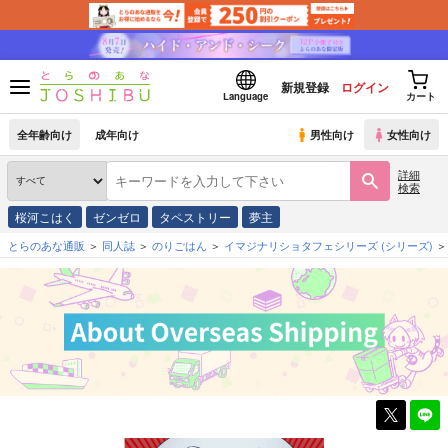
新規登録
ログイン
Language
カート
全年齢向け
成年向け
男性向け
女性向け
詳細
検索
桜河こはく
ゼンゼロ
タペストリー
夢主
とらのあな通販
同人誌
のりごはん
イマジナリショタフェシリーズ
(シリーズ)