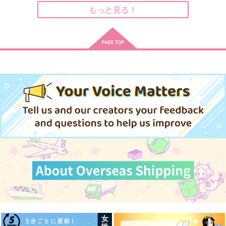
サンプル
サンプル
サンプル
もっと見る！
作品詳細
作品詳細
作品詳細
わたくしの方が保護者
ダンケルフェルガーの
太陽の騎士と月の姫２
のようだと主張したら
逆行聖女11
ありこらんど
返り討ちにあいました
太陽の西
ぷてりんぐ
1,257
円
専売
（税込）
787
787
円
円
専売
専売
（税込）
（税込）
本好きの下剋上
本好きの下剋上
本好きの下剋上
フェルディナンド×ローゼマイン
フェルディナンド×ローゼマイン
フェルディナンド×ローゼマイン
サンプル
サンプル
サンプル
カート
カート
カート
スキトキメキトキス
ダンケルフェルガーの
らきすけ？！
逆行聖女8
碧瑠璃のソォダ水
Biblion
ぷてりんぐ
1,572
499
円
円
（税込）
（税込）
787
円
（税込）
フェルディナンド×ローゼマイン
フェルディナンド×ローゼマイン
フェルディナンド×ローゼマイン
サンプル
サンプル
サンプル