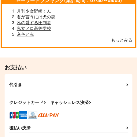
キーワードランキング(集計期間：07/30～08/05)
作品詳細
作品詳細
作品詳細
月刊少女野崎くん
君が言うには犬の恋
私の愛する圧制者
私立メロ高等学校
灰色と赤
もっとみる
ハネムーンはエロトラ
君が知るにはまだ早い
アウブ・アレキサンド
ップダンジョン？！
リア夫妻と御子
Hinageshi
Biblion
紫翠楼／WILD
629
円
専売
（税込）
FLOWER
787
円
専売
（税込）
本好きの下剋上
お支払い
1,430
本好きの下剋上
円
専売
フェルディナンド×ローゼマイン
（税込）
フェルディナンド×ローゼマイン
本好きの下剋上
フェルディナンド×ローゼマイン
代引き
アンハルトゥングの鏡
ふたりの軽井沢
ぎゅーは牛丼のぎゅー
サンプル
サンプル
サンプル
こんぺい党
eda-mame
邪ＣＬＵＢ
787
787
629
クレジットカード
キャッシュレス決済
円
円
円
（税込）
（税込）
カート
カート
カート
（税込）
フェルディナンド×ローゼマイン
フェルディナンド×ローゼマイン
フェルディナンド×ローゼマイン
サンプル
サンプル
サンプル
後払い決済
作品詳細
作品詳細
作品詳細