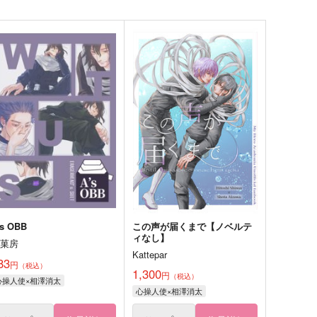
's OBB
この声が届くまで【ノベルテ
ィなし】
鳥菓房
Kattepar
83
円
（税込）
1,300
円
（税込）
心操人使×相澤消太
心操人使×相澤消太