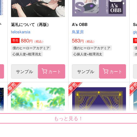
テ
返礼について（再版）
A's OBB
S
teloskarsia
鳥菓房
gi
880
583
円
円
専売
（税込）
（税込）
僕のヒーローアカデミア
僕のヒーローアカデミア
心操人使×相澤消太
心操人使×相澤消太
ト
サンプル
カート
サンプル
カート
マ
again.
一家に一匹だいなまちゃん！2
RIC
ころころ。
315
1,430
4
円
円
（税込）
（税込）
もっと見る！
だいなま
エンデヴァー×ホークス