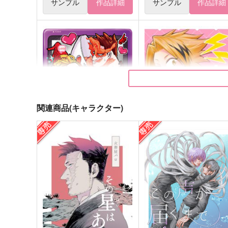
サンプル
作品詳細
サンプル
作品詳細
関連商品(キャラクター)
エイトビットより愛をこめて
LOVESICK
fumfum.
ウイスキーミスト
1,100
1,000
円
円
（税込）
（税込）
ホークス×エンデヴァー
瀬呂範太×上鳴電気
サンプル
作品詳細
サンプル
作品詳細