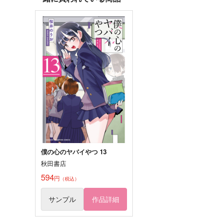
サンプル
作品詳細
サンプル
作品詳細
帰らない日のこと
小夜啼鳥の唄
chafe
すいっち農場。
629
1,572
円
円
専売
専売
（税込）
（税込）
僕のヒーローアカデミア
僕のヒーローアカデミア
心操人使×相澤消太
荼毘×ホークス
サンプル
カート
サンプル
カー
僕の心のヤバイやつ 13
門火
サマー・ハルシネーション
秋田書店
軸
fumfum.
594
円
（税込）
1,100
1,100
円
円
（税込）
（税込）
ホークス×エンデヴァー
ホークス×エンデヴァー
サンプル
作品詳細
サンプル
作品詳細
サンプル
作品詳細