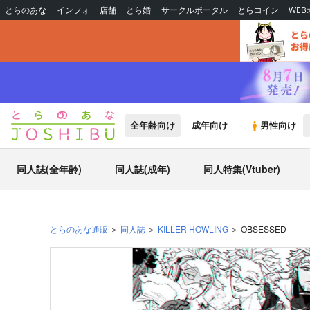
とらのあな
インフォ
店舗
とら婚
サークルポータル
とらコイン
WE
全年齢向け
成年向け
男性向け
同人誌(全年齢)
同人誌(成年)
同人特集(Vtuber)
とらのあな通販
同人誌
KILLER HOWLING
OBSESSED