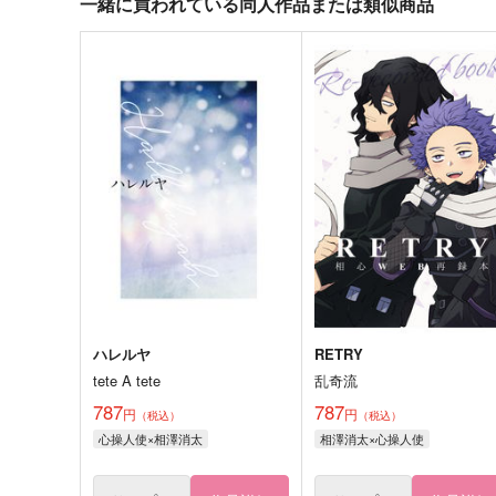
一緒に買われている同人作品または類似商品
ハレルヤ
RETRY
tete A tete
乱奇流
787
787
円
円
（税込）
（税込）
心操人使×相澤消太
相澤消太×心操人使