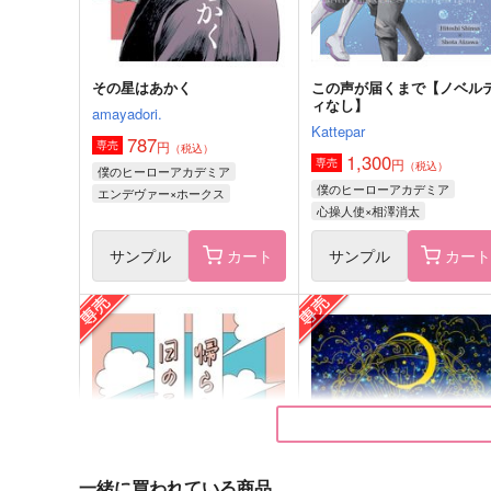
その星はあかく
この声が届くまで【ノベル
ィなし】
amayadori.
Kattepar
787
円
専売
（税込）
1,300
円
専売
（税込）
僕のヒーローアカデミア
僕のヒーローアカデミア
エンデヴァー×ホークス
心操人使×相澤消太
サンプル
カート
サンプル
カー
極光揚々
ファットさんのアンブレラ
ーカー
瀞
星屑ペコー
1,415
円
（税込）
715
円
（税込）
轟焦凍×爆豪勝己
ファットガム
一緒に買われている商品