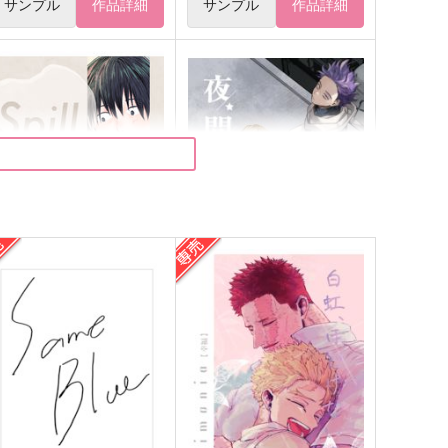
サンプル
作品詳細
サンプル
作品詳細
ill
夜間飛行
DUDK
凧糸
60
472
円
円
（税込）
（税込）
物間寧人
瀬呂範太×上鳴電気
サンプル
作品詳細
サンプル
作品詳細