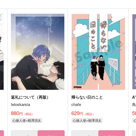
返礼について（再版）
帰らない日のこと
A
teloskarsia
chafe
880
629
5
円
円
（税込）
（税込）
心操人使×相澤消太
心操人使×相澤消太