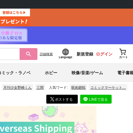
新規登録
ログイン
詳細
検索
Language
カート
コミック・ラノベ
ホビー
映像/音楽/ゲーム
電子書
月刊少女野崎くん
三間
人気ワード:
呪術廻戦
コミックマーケット…
ポストする
LINEで送る