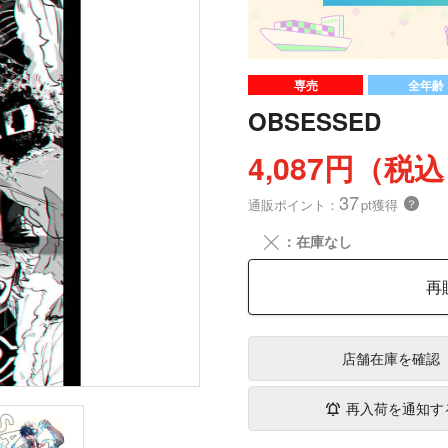
専売
全年齢
OBSESSED
4,087円（税
37
通販ポイント：
pt獲得
？
╳
：在庫なし
再
店舗在庫
を確認
再入荷を通知す