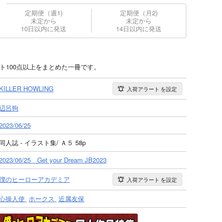
定期便（週1)
定期便（月2)
未定から
未定から
10日以内に発送
14日以内に発送
ラスト100点以上をまとめた一冊です。
KILLER HOWLING
入荷アラート
を設定
辺呂狗
2023/06/25
同人誌 - イラスト集/ Ａ５ 58p
2023/06/25 Get your Dream JB2023
僕のヒーローアカデミア
入荷アラート
を設定
心操人使
ホークス
近属友保