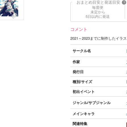
おまとめ目安と発送目安
?
毎度便
未定から
5日以内に発送
コメント
2021～2023までに制作したイ
サークル名
作家
発行日
種別/サイズ
初出イベント
ジャンル/
サブジャンル
メインキャラ
関連特集