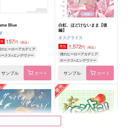
ame Blue
白虹、ほどけないまま【後
編】
gi
オスクラドス
157
円
専売
（税込）
1,572
円
専売
（税込）
僕のヒーローアカデミア
僕のヒーローアカデミア
ホークス×エンデヴァー
ホークス×エンデヴァー
サンプル
カート
サンプル
カート
委員長の向う脛
colorful
シーオーツー
二つの月
72
2,420
円
円
（税込）
（税込）
男女CP
エンデヴァー×ホークス