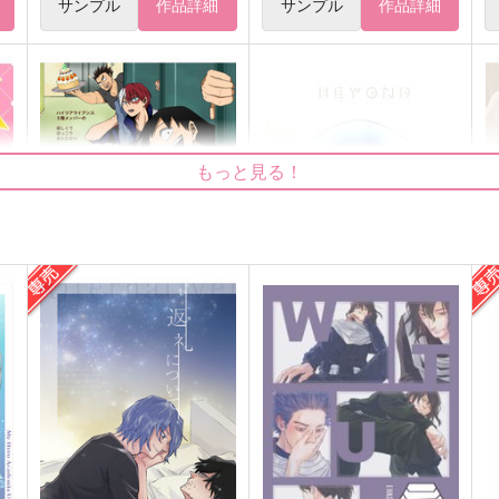
サンプル
作品詳細
サンプル
作品詳細
もっと見る！
5!!
BEYOND
Sp
おさきまつくら
KAKKOH!
K
1,887
629
6
円
円
（税込）
（税込）
瀬呂範太
瀬呂範太×轟焦凍
サンプル
作品詳細
サンプル
作品詳細