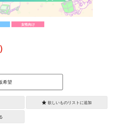
女性向け
込）
販希望
欲しいものリストに追加
る