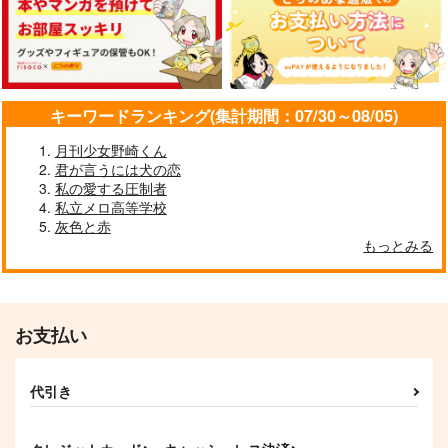
ライ
チームよつあし
かがりや
ラムレーズン
858
787
円
円
（税込）
（税込）
787
円
（税込）
レオナ×ラギー
レオナ×ラギー
ラギー×レオナ
キーワードランキング(集計期間：07/30～08/05)
サンプル
サンプル
サンプル
月刊少女野崎くん
作品詳細
作品詳細
作品詳細
君が言うには犬の恋
私の愛する圧制者
私立メロ高等学校
灰色と赤
もっとみる
お支払い
代引き
NRCAMPASLIFESRL
しゅき
L×R ARCHIVES ０
ザクロジック
ちまりす
ironagomi