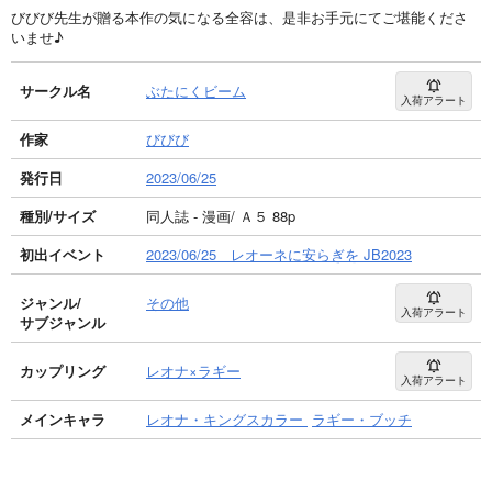
びびび先生が贈る本作の気になる全容は、是非お手元にてご堪能くださ
いませ♪
サークル名
ぶたにくビーム
入荷アラート
作家
びびび
発行日
2023/06/25
種別/サイズ
同人誌 - 漫画/ Ａ５ 88p
初出イベント
2023/06/25 レオーネに安らぎを JB2023
ジャンル/
その他
入荷アラート
サブジャンル
カップリング
レオナ×ラギー
入荷アラート
メインキャラ
レオナ・キングスカラー
ラギー・ブッチ