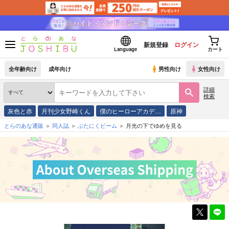
新規登録
ログイン
Language
カート
全年齢向け
成年向け
男性向け
女性向け
詳細
検索
灰色と赤
月刊少女野崎くん
僕のヒーローアカデ…
原神
とらのあな通販
同人誌
ぶたにくビーム
月光の下でゆめを見る