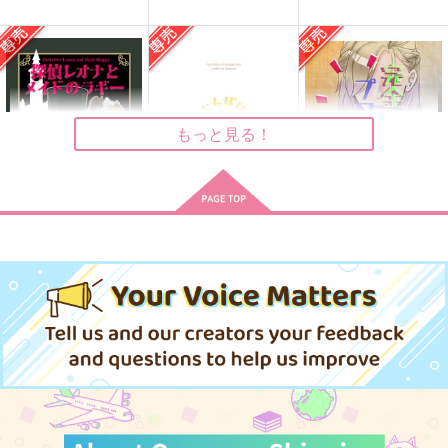
ドーナツの穴のおいし
NRCAMPASLIFES8
映画の時間
いたべかた
ザクロジック
kosame
無重力回転寿司
660
472
円
円
（税込）
（税込）
629
円
（税込）
レオナ×ラギー
ラギー×レオナ
ラギー×レオナ
もっと見る！
サンプル
サンプル
サンプル
作品詳細
作品詳細
作品詳細
探偵レオナとメイドの
たんぽぽクリーニング
完全無欠のプロローグ
ラギー
かがりや
鯖の推し寿司
ぽーぽ廿煮
1,540
330
円
専売
円
専売
（税込）
（税込）
1,887
円
専売
（税込）
その他
レオナ×ラギー
その他
レオナ×ラギー
その他
レオナ×ラギー
サンプル
サンプル
サンプル
カート
カート
カート