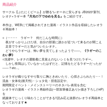
商品紹介
サークル【ぶたにくビーム】が贈る“レオーネに安らぎを JB2023”新刊、
レオナ×ラギー本
『月光の下でゆめを見る』
をご紹介です。
本作は、WEBにて掲載されてきた漫画・イラスト作品を収録したレオラ
ギ再録本！
○（･･････ ラギー？ 何だこんな時間に）
夜がすっかりふけた頃、自分の部屋に誰かが近づいて来るのが聞こえ
足音でラギーだと気がついたレオナ。
どうやらラギーは、怖い夢を見てしまったようで――。
《ラギーのこ
わい夢》
○洗濯中、レオナの運動着に見覚えのないシミを見つけたラギー。
しかし怪我はしていなかったはずだと、記憶をたどるラギーだったが
――？etc..。
レオラギが織りなすやり取りに胸ときめいたり、心揺さぶられたり･･･！
流血・女体化(後天性)・ショタ化・捏造設定や、
期間限定イベント・メインストーリーのネタバレ表現を含む
レオラギの漫画・イラスト再録作品(一部加筆修正あり)+描き下ろし(14P)
を
紙媒体でじっくり味わうことができる!!読み応え抜群のレオラギ再録本と
なっております★