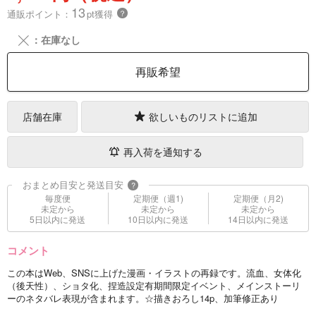
13
通販ポイント：
pt獲得
？
╳
：在庫なし
再販希望
店舗在庫
欲しいものリストに追加
再入荷を通知する
おまとめ目安と発送目安
?
毎度便
定期便（週1)
定期便（月2)
未定から
未定から
未定から
5日以内に発送
10日以内に発送
14日以内に発送
コメント
この本はWeb、SNSに上げた漫画・イラストの再録です。流血、女体化
（後天性）、ショタ化、捏造設定有期間限定イベント、メインストーリ
ーのネタバレ表現が含まれます。☆描きおろし14p、加筆修正あり