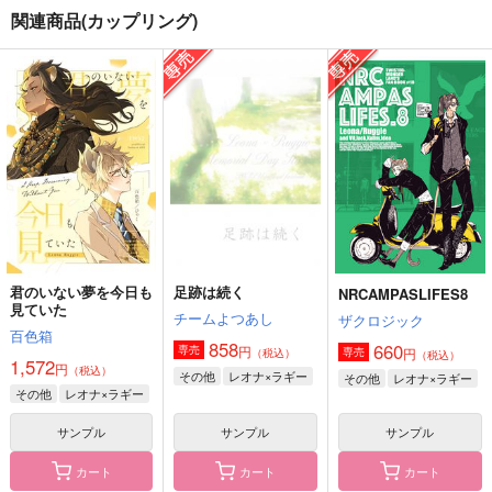
関連商品(カップリング)
テンペスト
たんぽぽクリーニング
チャムチャムタイム
クロエ
かがりや
Asupara town
1,415
1,540
157
円
円
円
（税込）
（税込）
（税込）
ラギー×レオナ
レオナ×ラギー
ラギー×レオナ
サンプル
サンプル
サンプル
作品詳細
作品詳細
作品詳細
君のいない夢を今日も
足跡は続く
NRCAMPASLIFES8
見ていた
チームよつあし
ザクロジック
百色箱
858
660
円
専売
円
専売
（税込）
（税込）
1,572
円
（税込）
その他
レオナ×ラギー
その他
レオナ×ラギー
その他
レオナ×ラギー
サンプル
サンプル
サンプル
カート
カート
カート