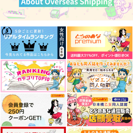
Blue gray
ラギーブッチの分裂
A.a
ふわまく
アルニコ。
野菜サンド専門店
944
629
959
円
円
円
（税込）
（税込）
（税込）
ラギー×レオナ
ラギー×レオナ
ラギー×レオナ
サンプル
サンプル
サンプル
作品詳細
作品詳細
作品詳細
ヴェナ・アモリスを辿
二人は別々の体がもど
る先
かしい
なんちゃらうんぬんか
鯖の推し寿司
んぬん
550
円
専売
（税込）
1,320
円
その他
レオナ×ラギー
専売
（税込）
その他
レオナ×ラギー
サンプル
サンプル
カート
カート
足跡は続く
White,Light,Ivory
クライ・ベイビー・ク