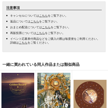
注意事項
キャンセルについては
こちら
をご覧下さい。
返品については
こちら
をご覧下さい。
おまとめ配送については
こちら
をご覧下さい。
再販投票については
こちら
をご覧下さい。
イベント応募券付商品などをご購入の際は毎度便をご利用ください。
詳細は
こちら
をご覧ください。
一緒に買われている同人作品または類似商品