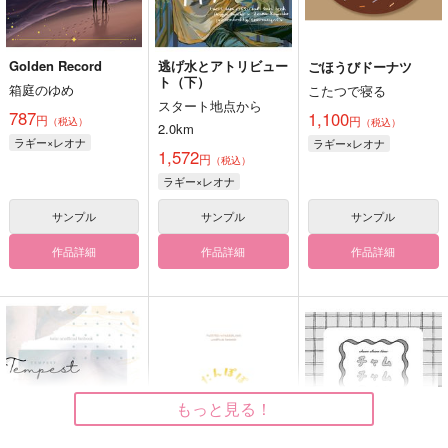
Golden Record
逃げ水とアトリビュー
ごほうびドーナツ
ト（下）
箱庭のゆめ
こたつで寝る
スタート地点から
787
1,100
円
円
（税込）
（税込）
2.0km
ラギー×レオナ
ラギー×レオナ
1,572
円
（税込）
ラギー×レオナ
サンプル
サンプル
サンプル
作品詳細
作品詳細
作品詳細
もっと見る！