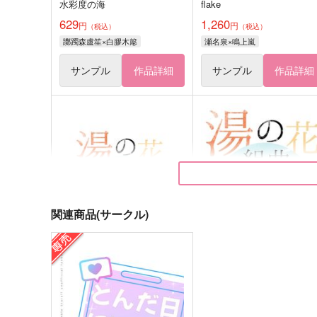
水彩度の海
flake
629
1,260
円
円
（税込）
（税込）
躑躅森盧笙×白膠木簓
瀬名泉×鳴上嵐
サンプル
作品詳細
サンプル
作品詳細
関連商品(サークル)
湯の花組曲
湯の花組曲