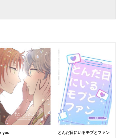
r you
とんだ日にいるモブとファン