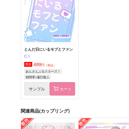
とりのこばこ
とりのこばこ
330
330
円
円
（税込）
（税込）
月永レオ×鳴上嵐
月永レオ×鳴上嵐
サンプル
作品詳細
サンプル
作品詳細
とんだ日にいるモブとファン
C.1
499
円
専売
（税込）
あんさんぶるスターズ！
朔間零×蓮巳敬人
サンプル
カート
関連商品(カップリング)
拒否権は未実装！
告白
annegarsi
miso soup