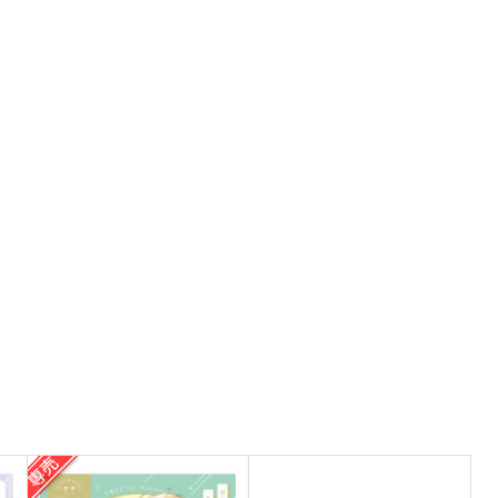
ChoCho Palooza!
とりのこばこ
L
770
440
5
円
円
（税込）
（税込）
月永レオ×鳴上嵐
月永レオ×鳴上嵐
サンプル
作品詳細
サンプル
作品詳細
抱きしめてほっとかないで
Salute!
S
ぽてちをよいしょ
音色ルチカ
b