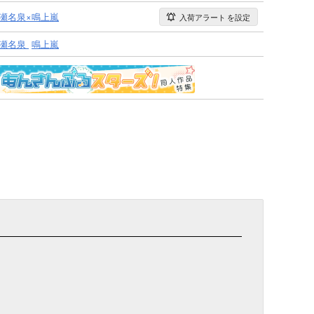
瀬名泉×鳴上嵐
入荷アラート
を設定
瀬名泉
鳴上嵐