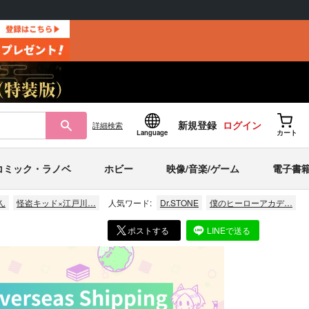
新規登録
ログイン
詳細
検索
Language
カート
コミック・ラノベ
ホビー
映像/音楽/ゲーム
電子書
ん
怪盗キッド×江戸川…
人気ワード:
Dr.STONE
僕のヒーローアカデ…
ポストする
LINEで送る