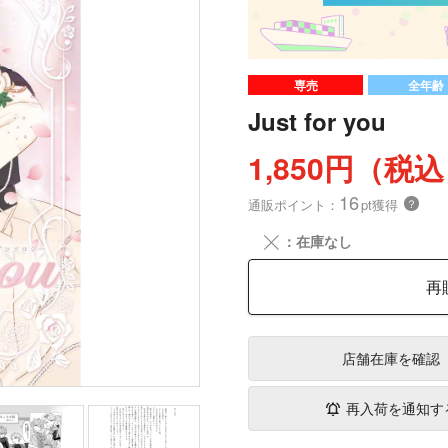
専売
全年齢
Just for you
1,850円（税
16
通販ポイント：
pt獲得
？
╳
：在庫なし
再
店舗在庫
を確認
再入荷を通知す