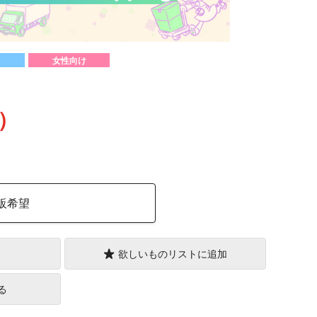
女性向け
込）
販希望
欲しいものリストに追加
る