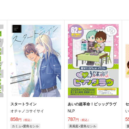
スタートライン
あいの超革命！ビッッグラヴ
オチャノコサイサイ
NLP
858
787
5
円
円
（税込）
（税込）
カミュ×愛島セシル
美風藍×愛島セシル