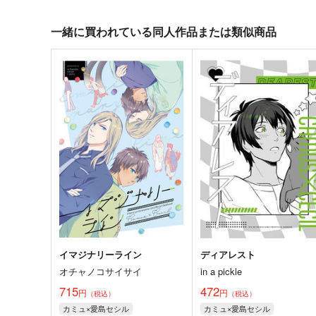
一緒に買われている同人作品または類似商品
イマジナリーライン
ディアレスト
オチャノコサイサイ
in a pickle
715
472
円
円
（税込）
（税込）
カミュ×愛島セシル
カミュ×愛島セシル