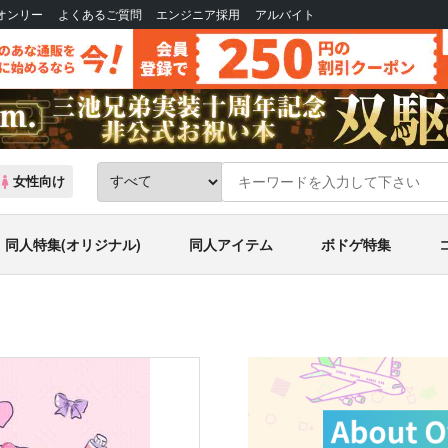
Bオンリー
よくあるご質問
エンジニア採用
アルバイト
女性向け
同人特集(オリジナル)
同人アイテム
ボドゲ特集