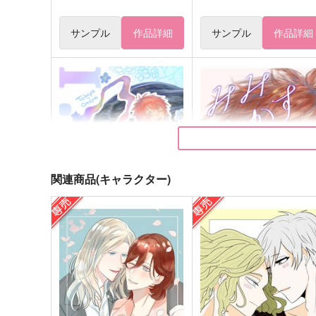
サンプル
作品詳細
サンプル
作品詳細
関連商品(キャラクター)
I.I.C
みみをかす
おにぎりバッキューン
おにぎりバッキューン
2,357
787
円
円
（税込）
（税込）
一ノ瀬トキヤ×一十木音也
一ノ瀬トキヤ×一十木音也