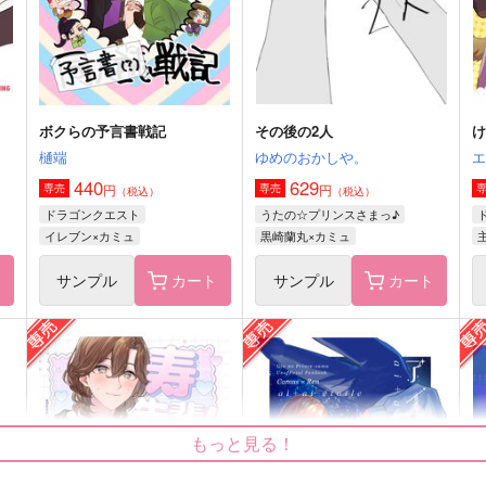
サンプル
作品詳細
サンプル
作品詳細
ボクらの予言書戦記
その後の2人
樋端
ゆめのおかしや。
440
629
円
円
専売
専売
（税込）
（税込）
ドラゴンクエスト
うたの☆プリンスさまっ♪
イレブン×カミュ
黒崎蘭丸×カミュ
ト
サンプル
カート
サンプル
カート
たにぱにっく
マレシル再録
たにぱにっく
三色茶房。
もっと見る！
629
2,357
7
円
円
（税込）
（税込）
卯
マレウス×シルバー