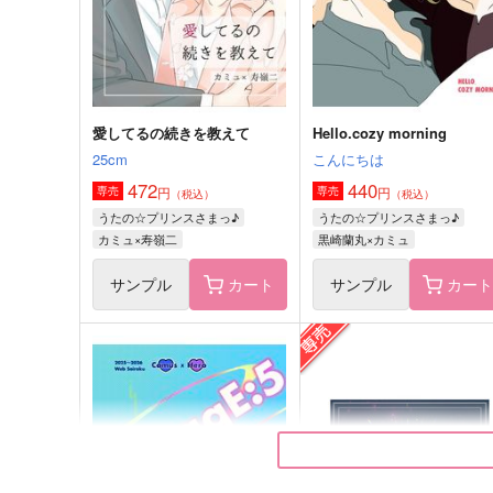
サンプル
作品詳細
サンプル
作品詳細
愛してるの続きを教えて
Hello.cozy morning
25cm
こんにちは
472
440
円
円
専売
専売
（税込）
（税込）
うたの☆プリンスさまっ♪
うたの☆プリンスさまっ♪
カミュ×寿嶺二
黒崎蘭丸×カミュ
サンプル
カート
サンプル
カー
君が君でいること
俺は聞いてないんだが！？
アイスたべたい
アイスたべたい
472
472
円
円
（税込）
（税込）
アルハイゼン×セノ
アルハイゼン×セノ