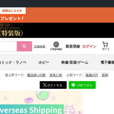
新規登録
ログイン
詳細
検索
Language
カート
コミック・ラノベ
ホビー
映像/音楽/ゲーム
電子書
急上昇ワード:
魔法使いの夜
灰色と赤
人気ワード:
鬼滅の刃
原神
ポストする
LINEで送る