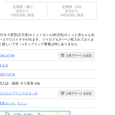
定期便（週1)
定期便（月2)
未定から
未定から
10日以内に発送
14日以内に発送
to3にて発行Ｂ５変型(正方形)カミュ＋セシル(幼児化)カミュと赤ちゃん化
一コマだけトキヤが出ます。ツイログも3ページ程入れておりま
と嬉しいです！※カップリング要素は特にありません
iss of fire
入荷アラート
を設定
はるき
2021/12/19
同人誌 - 漫画/ Ｂ５変形 24p
うたの☆プリンスさまっ♪
入荷アラート
を設定
愛島セシル
カミュ