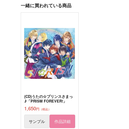
一緒に買われている商品
サンプル
作品詳細
サンプル
作品詳細
salvagE:5
TABOO NIGHT XXXX FOR
VER
アロマ
Beige
787
円
（税込）
787
円
専売
（税込）
ドラゴンクエスト
うたの☆プリンスさまっ♪
カミュ×主人公
カミュ
オールキャラ
サンプル
カート
サンプル
カー
(CD)うたの☆プリンスさまっ
♪「PRISM FOREVER!」
ロンド ~withネコのハンコさ
大学一年生
1,650
ん~
円
（税込）
アイス
はるのうた
1,834
円
（税込）
サンプル
作品詳細
1,980
円
（税込）
氷室一紀×主人公