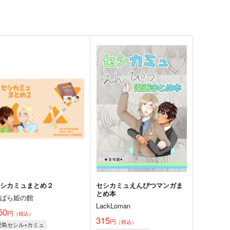
セシカミュまとめ２
セシカミュえんぴつマンガま
とめ本
いばら姫の館
LackLoman
50
円
（税込）
315
円
（税込）
愛島セシル×カミュ