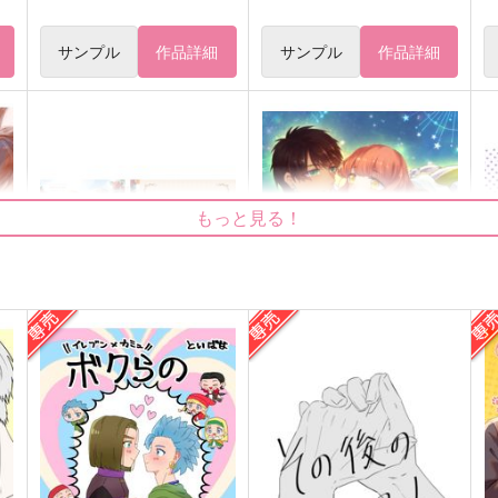
サンプル
作品詳細
サンプル
作品詳細
もっと見る！
ストロベリーランデヴー
Stella Melodia
V.S.O.P.
takikomi
2,357
1,650
4
円
円
（税込）
（税込）
神宮寺レン
愛島セシル×七海春歌