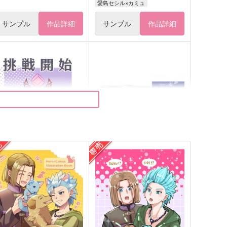
愛島セシル×カミュ
サンプル
作品詳細
サンプル
作品詳細
挑戦開始
あと
アイスたべたい
アイスたべたい
72
472
円
円
（税込）
（税込）
アルハイゼン×セノ
アルハイゼン×セノ