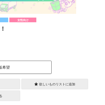
女性向け
！
）
販希望
欲しいものリストに追加
る