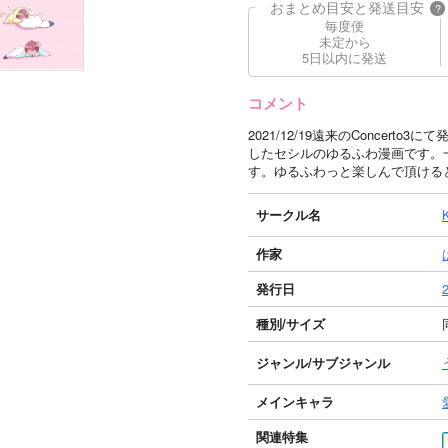
おまとめ目安と発送目安
?
毎度便
未定から
5日以内に発送
コメント
2021/12/19遠来のConcer
したセシルのゆるふわ漫画です。
す。ゆるふわっと楽しんで頂ける
サークル名
K
作家
発行日
種別/サイズ
ジャンル/
サブジャンル
メインキャラ
関連特集