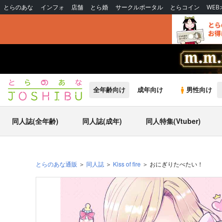
とらのあな
インフォ
店舗
とら婚
サークルポータル
とらコイン
WE
全年齢向け
成年向け
男性向け
同人誌(全年齢)
同人誌(成年)
同人特集(Vtuber)
とらのあな通販
同人誌
Kiss of fire
おにぎりたべたい！