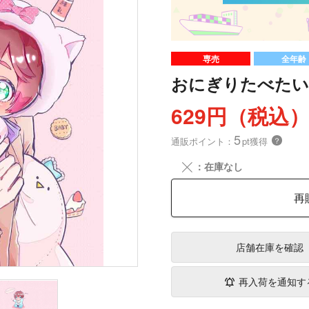
専売
全年齢
おにぎりたべたい
629円（税込
5
通販ポイント：
pt獲得
？
╳
：在庫なし
再
店舗在庫
を確認
再入荷を通知す