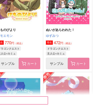
サンプル
作品詳細
サンプル
作品詳細
けものびより
ぬいがあらわれた！
エモエモン
ゆずみつ
770
472
円
円
専売
専売
（税込）
（税込）
ドラゴンクエスト
ドラゴンクエスト
主人公×カミュ
主人公×カミュ
サンプル
カート
サンプル
カート
アナタのアイドル
とどけっ！
おにぎりにぎって
甘く、続く
87
629
円
円
（税込）
（税込）
月コウ
セイヤ×主人公