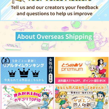
（税込）
1,100
787
円
円
1,257
（税込）
（税込）
円
専売
（税込）
1,980
原神
鍾離×タルタリヤ
原神
タルタリヤ×鍾離
円
（税込）
鍾離×ショウ
鍾離×タルタリヤ
原神
鍾離×タルタリヤ
鍾離×タルタリヤ
サンプル
サンプル
サンプル
サンプル
サンプル
サンプル
カート
カート
カート
作品詳細
作品詳細
作品詳細
ちいさくなっちゃった
【原神】ねこぬいアク
千年の病
センセイセンセーショ
センセイセンセーショ
k4m鍾ショウ再録全年
リルキーホルダー（鍾
mimi
Arare to
あずみの
ン2
ン3
齢
離）
大吉農園
Okaki
Limite
かなゆき
かなゆき
629
k4m
円
専売
（税込）
1,100
円
専売
（税込）