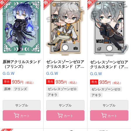
禍福倚伏
恋が瞳に映るまで
かわよだ。
.crew
みみフォックス
k4m
1,550
787
787
円
円
円
（税込）
（税込）
（税込）
鍾離×タルタリヤ
鍾離×タルタリヤ
鍾離×ショウ
サンプル
サンプル
サンプル
作品詳細
作品詳細
作品詳細
原神アクリルスタンド
ゼンレスゾーンゼロア
ゼンレスゾーンゼロア
（フリンズ）
クリルスタンド（アキ
クリルスタンド（アキ
ラ・雲嶽山衣装）
ラ）
G.G.W
G.G.W
G.G.W
935
935
935
円
円
専売
専売
円
専売
（税込）
（税込）
（税込）
原神
フリンズ
ゼンレスゾーンゼロ
ゼンレスゾーンゼロ
アキラ
アキラ
サンプル
サンプル
サンプル
カート
カート
カート
please, please, pleas
夜叉の手ならい
たとえ「兵器」でも恋