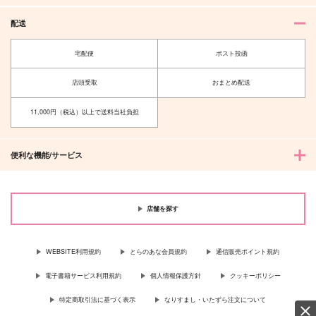
配送
宅配便
ポスト投函
店頭受取
おまとめ配送
11,000円（税込）以上で送料当社負担
便利な機能/サービス
店舗を探す
WEBSITE利用規約
とらのあな会員規約
通信販売ポイント規約
電子書籍サービス利用規約
個人情報保護方針
クッキーポリシー
特定商取引法に基づく表示
なりすまし・いたずら注文について