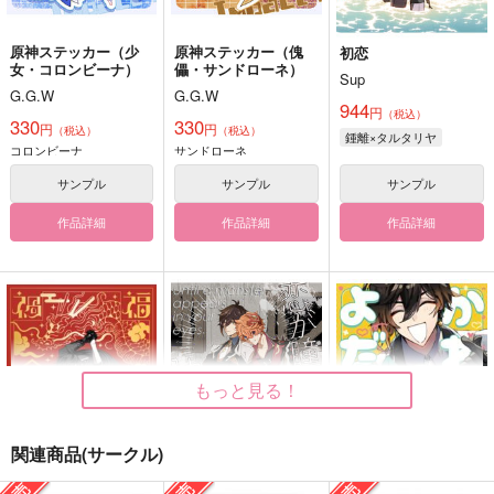
原神ステッカー（少
原神ステッカー（傀
初恋
女・コロンビーナ）
儡・サンドローネ）
Sup
G.G.W
G.G.W
944
円
（税込）
330
330
円
円
（税込）
（税込）
鍾離×タルタリヤ
コロンビーナ
サンドローネ
サンプル
サンプル
サンプル
作品詳細
作品詳細
作品詳細
もっと見る！
関連商品(サークル)