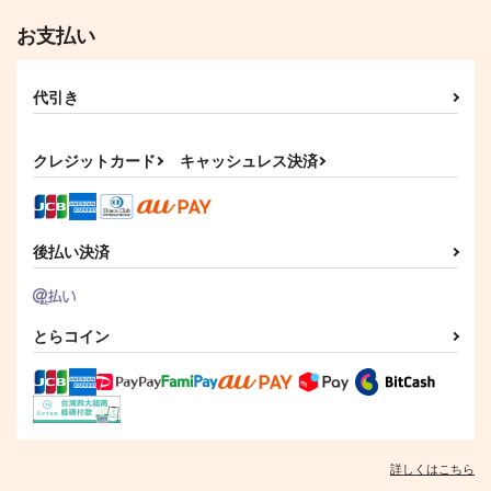
原神
ウェンティ×鍾離
原神
鍾離
お支払い
サンプル
サンプル
サンプル
サンプル
作品詳細
作品詳細
カート
カート
代引き
クレジットカード
キャッシュレス決済
後払い決済
とらコイン
詳しくはこちら