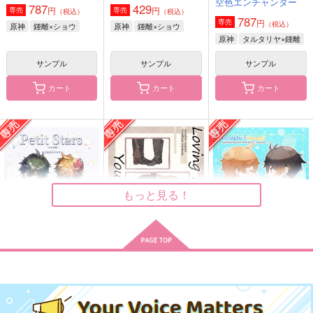
空色エンチャンター
787
429
かなゆき
円
円
専売
専売
（税込）
（税込）
629
944
円
円
787
（税込）
（税込）
円
専売
（税込）
1,415
原神
鍾離×ショウ
原神
鍾離×ショウ
円
（税込）
鍾離×ショウ
タルタリヤ×鍾離
原神
タルタリヤ×鍾離
タルタリヤ×鍾離
サンプル
サンプル
サンプル
サンプル
サンプル
サンプル
カート
カート
カート
作品詳細
作品詳細
作品詳細
ゼンレスゾーンゼロス
ゼンレスゾーンゼロス
テッカー（リン・雲嶽
テッカー（アキラ・雲
山衣装）
嶽山衣装）
G.G.W
G.G.W
もっと見る！
330
330
円
円
専売
（税込）
（税込）
ゼンレスゾーンゼロ
ゼンレスゾーンゼロ
リン
アキラ
サンプル
サンプル
Petit Stars
Loving Even Your E
おいしい時間を！
カート
カート
連理の卵
水月鏡郷
ジャックナイフ
mptiness
みみフォックス
なんにゃら喫茶
GENSHIN再録
Ａｌｔ
SUNSET ROAD.
泡沫世界
787
ジャックナイフ
715
円
専売
円
専売
（税込）