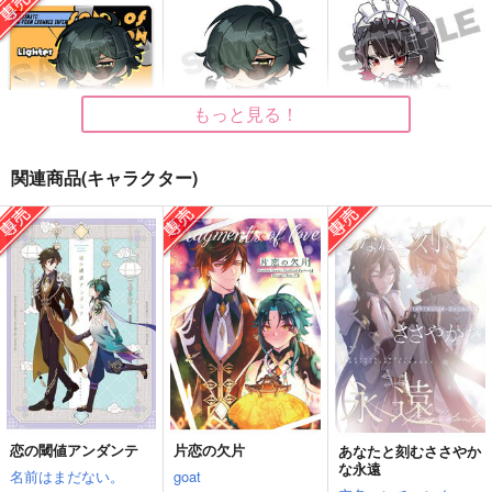
e!
していいですか？
あずみの
Old No.2
泡沫世界
605
円
（税込）
440
2,200
円
円
（税込）
（税込）
鍾離×ショウ
鍾離×ショウ
鍾離×タルタリヤ
もっと見る！
サンプル
サンプル
サンプル
作品詳細
作品詳細
作品詳細
関連商品(キャラクター)
ゼンレスゾーンゼロア
ゼンレスゾーンゼロス
ゼンレスゾーンゼロス
クリルスタンド（ライ
テッカー（ライト）
テッカー（エレン・ジ
ト）
ョー）
G.G.W
G.G.W
G.G.W
935
330
330
円
円
専売
円
（税込）
（税込）
（税込）
ゼンレスゾーンゼロ
ゼンレスゾーンゼロ
ゼンレスゾーンゼロ
ライト
ライト
エレン・ジョー
サンプル
サンプル
サンプル
カート
カート
カート
恋の閾値アンダンテ
片恋の欠片
あなたと刻むささやか
千年の病
BLINK
センセイセンセーショ
な永遠
名前はまだない。
goat
ン
あずみの
御祭奉行