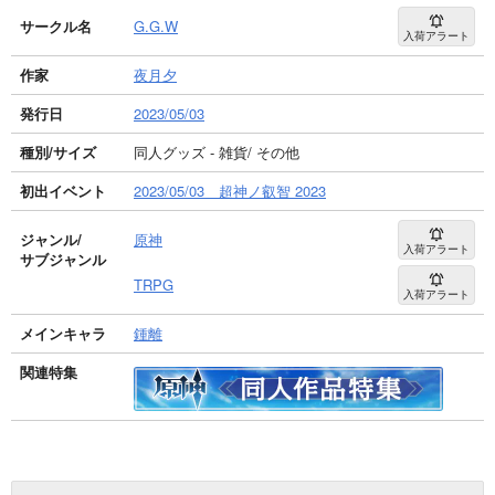
サークル名
G.G.W
入荷アラート
作家
夜月夕
発行日
2023/05/03
種別/サイズ
同人グッズ - 雑貨/ その他
初出イベント
2023/05/03 超神ノ叡智 2023
ジャンル/
原神
入荷アラート
サブジャンル
TRPG
入荷アラート
メインキャラ
鍾離
関連特集