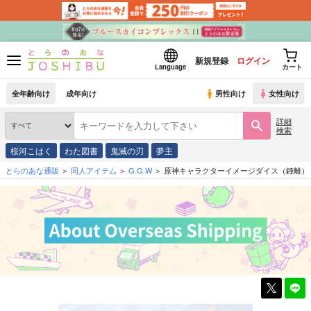
新規登録
ログイン
Language
カート
全年齢向け
成年向け
男性向け
女性向け
詳細
検索
桜河こはく
わた図書
鬼滅の刃
夢主
とらのあな通販
同人アイテム
G.G.W
原神キャラクターイメージダイス（鍾離）