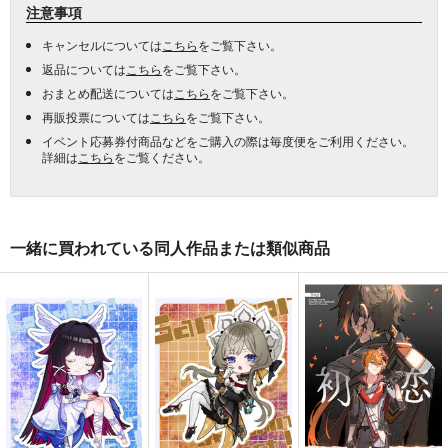
注意事項
キャンセルについては
こちら
をご覧下さい。
返品については
こちら
をご覧下さい。
おまとめ配送については
こちら
をご覧下さい。
再販投票については
こちら
をご覧下さい。
イベント応募券付商品などをご購入の際は毎度便をご利用ください。
詳細は
こちら
をご覧ください。
一緒に買われている同人作品または類似商品