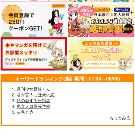
1,572
1,572
1,572
円
専売
1,715
原神
鍾離×ショウ
（税込）
円
円
円
（税込）
（税込）
（税込）
原神
鍾離
原神
鍾離×ショウ
鍾離
タルタリヤ×鍾離
鍾離×ショウ
サンプル
サンプル
サンプル
サンプル
サンプル
サンプル
カート
カート
カート
作品詳細
作品詳細
作品詳細
キーワードランキング(集計期間：07/30～08/05)
月刊少女野崎くん
君が言うには犬の恋
私の愛する圧制者
私立メロ高等学校
さてこの感情を何と言
テイワットスクールオ
Gifted
恋の閾値アンダンテ
灰色と赤
ったか？
ープンキャンパスのし
もっとみる
空中ブランコ
名前はまだない。
おり
会津屋
会津屋
660
787
円
円
（税込）
（税込）
707
707
円
円
専売
専売
（税込）
（税込）
鍾離×タルタリヤ
鍾離×ショウ