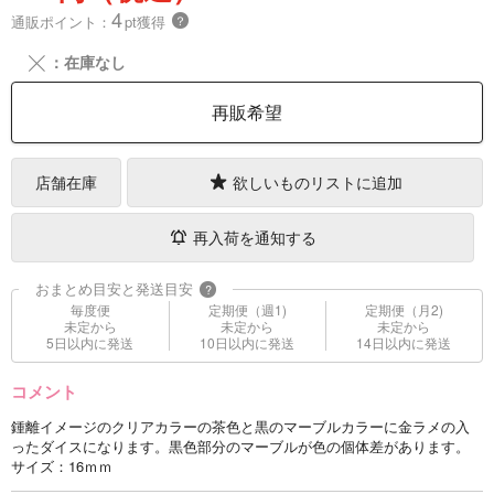
4
通販ポイント：
pt獲得
？
╳
：在庫なし
再販希望
店舗在庫
欲しいものリストに追加
再入荷を通知する
おまとめ目安と発送目安
?
毎度便
定期便（週1)
定期便（月2)
未定から
未定から
未定から
5日以内に発送
10日以内に発送
14日以内に発送
コメント
鍾離イメージのクリアカラーの茶色と黒のマーブルカラーに金ラメの入
ったダイスになります。黒色部分のマーブルが色の個体差があります。
サイズ：16ｍｍ