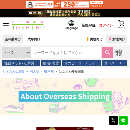
新規登録
ログイン
Language
カート
全年齢向け
成年向け
男性向け
女性向け
詳細
検索
怪盗キッド×江戸川…
狛治×恋雪
僕のヒーローアカデ…
タペストリー
とらのあな通販
同人誌
蟹本舗
ひふど人外短編集