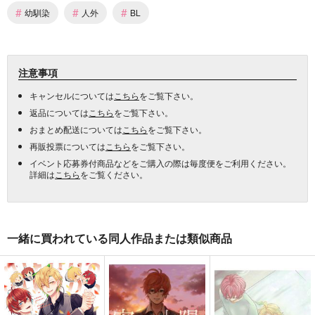
#
#
#
幼馴染
人外
BL
注意事項
キャンセルについては
こちら
をご覧下さい。
返品については
こちら
をご覧下さい。
おまとめ配送については
こちら
をご覧下さい。
再販投票については
こちら
をご覧下さい。
イベント応募券付商品などをご購入の際は毎度便をご利用ください。
詳細は
こちら
をご覧ください。
一緒に買われている同人作品または類似商品