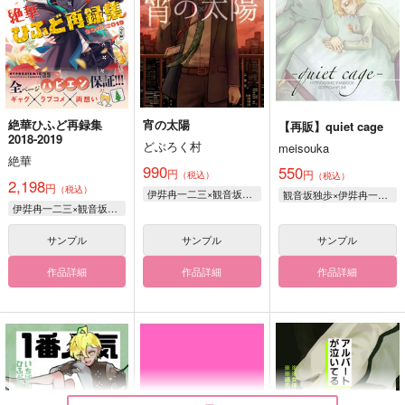
絶華ひふど再録集
宵の太陽
【再販】quiet cage
2018-2019
どぶろく村
meisouka
絶華
990
550
円
円
（税込）
（税込）
2,198
円
（税込）
伊弉冉一二三×観音坂独歩
観音坂独歩×伊弉冉一二三
伊弉冉一二三×観音坂独歩
サンプル
サンプル
サンプル
作品詳細
作品詳細
作品詳細