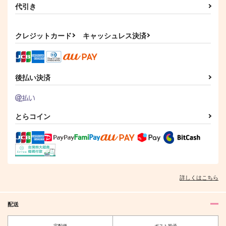
サンプル
サンプル
サンプル
代引き
まるで初恋のような
夏の夜、星を識る
絶華WEB再録集2018-
2020
シャンロワ
花筐
カート
カート
カート
絶華
944
660
クレジットカード
キャッシュレス決済
円
円
（税込）
（税込）
1,208
円
（税込）
伊弉冉一二三×観音坂独歩
伊弉冉一二三×観音坂独歩
伊弉冉一二三×観音坂独歩
サンプル
サンプル
サンプル
後払い決済
作品詳細
作品詳細
作品詳細
とらコイン
詳しくはこちら
配送
宅配便
ポスト投函