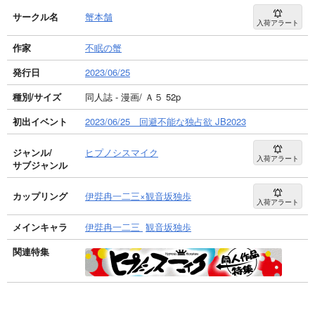
サークル名
蟹本舗
入荷アラート
作家
不眠の蟹
発行日
2023/06/25
種別/サイズ
同人誌 - 漫画/ Ａ５ 52p
初出イベント
2023/06/25 回避不能な独占欲 JB2023
ジャンル/
ヒプノシスマイク
入荷アラート
サブジャンル
カップリング
伊弉冉一二三×観音坂独歩
入荷アラート
メインキャラ
伊弉冉一二三
観音坂独歩
関連特集