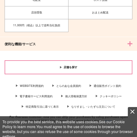
ＳｈａｌｌＷｅＤａｎ
ひふどの4コマ入れ替
ｃｅ？ひふどワンライ
わり編
まとめログ０3
花筐
残量13％
店頭受取
おまとめ配送
1,887
629
円
円
（税込）
（税込）
11,000円（税込）以上で送料当社負担
伊弉冉一二三×観音坂独歩
伊弉冉一二三×観音坂独歩
サンプル
サンプル
便利な機能/サービス
作品詳細
作品詳細
店舗を探す
WEBSITE利用規約
とらのあな会員規約
通信販売ポイント規約
電子書籍サービス利用規約
個人情報保護方針
クッキーポリシー
特定商取引法に基づく表示
なりすまし・いたずら注文について
For Overseas customer, now you can ship your purchases by using purchases agent
services “AOCS”! Click {more…} for more information …
more
To provide you the best service, this website uses cookies.See our Cookie
Policy to learn more.You must agree to the use of cookies to browse the
website, but you can also refuse the use of some cookies through your browser
settings.