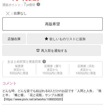
7
通販ポイント：
pt獲得
？
╳
：在庫なし
再販希望
店舗在庫
欲しいものリストに追加
再入荷を通知する
おまとめ目安と発送目安
?
毎度便
定期便（週1)
定期便（月2)
未定から
未定から
未定から
5日以内に発送
10日以内に発送
14日以内に発送
コメント
どんな時、どんな姿でも結ばれる2人だけのお話です「人間と人魚」「狼
と羊」「蛾と蝶」「花と花瓶」サンプル推奨
【https://www.pixiv.net/artworks/108933020】