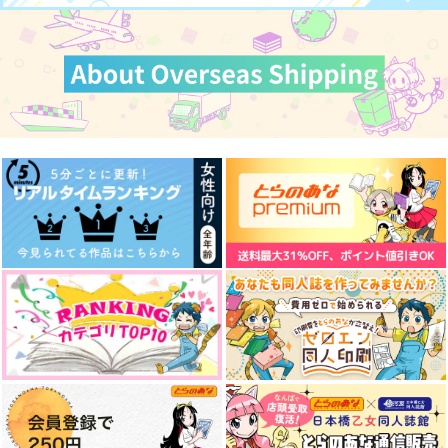
サンプル
サンプル
サンプル
カート
カート
カート
花火のあとも あなた
永久指名、喜んで！
ALBUM TIC.
と
マキビシ
オルクナカ
ポカポカ日和
275
787
円
円
（税込）
（税込）
787
円
（税込）
伊弉冉一二三×観音坂独歩
観音坂独歩×伊弉冉一二三
伊弉冉一二三×観音坂独歩
サンプル
サンプル
サンプル
作品詳細
作品詳細
作品詳細
さよならさみしい人
イドの底から/星へ
1番人気12.10倍
うがいだいすき
魔物 in da 給湯室
単勝1.7倍
880
629
円
セール中
専売
専売
円
専売
（税込）
（税込）
362
円
ヒプノシスマイク
ヒプノシスマイク
（税込）
伊弉冉一二三×観音坂独歩
伊弉冉一二三×観音坂独歩
ヒプノシスマイク
伊弉冉一二三＋観音坂独歩×神宮寺寂雷