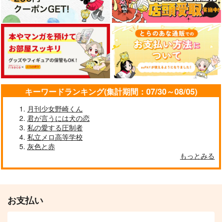
サンプル
サンプル
サンプル
ごめんね
にちにちこれこうじつ
ムー
カート
カート
カート
さんかく
rosyapple.
GOZOUROPPU
787
605
472
円
円
円
（税込）
（税込）
（税込）
伊弉冉一二三×観音坂独歩
伊弉冉一二三×観音坂独歩
伊弉冉一二三×観音坂独歩
サンプル
サンプル
サンプル
キーワードランキング(集計期間：07/30～08/05)
作品詳細
作品詳細
作品詳細
月刊少女野崎くん
君が言うには犬の恋
私の愛する圧制者
私立メロ高等学校
灰色と赤
もっとみる
割れ鍋に綴じ蓋
aiaiiou
手短に、編む。
単勝1.7倍
GOZOUROPPU
iCY MiLK LAKE
629
315
157
円
円
専売
専売
円
専売
（税込）
（税込）
（税込）
ヒプノシスマイク
ヒプノシスマイク
お支払い
ヒプノシスマイク
伊弉冉一二三×観音坂独歩
伊弉冉一二三×観音坂独歩
伊弉冉一二三×観音坂独歩