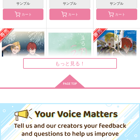
サンプル
サンプル
サンプル
カート
カート
カート
aiaiiou
阿吽
すっごいちっちゃいマ
ーメイド
GOZOUROPPU
ポッポコーン
煩悩
315
858
円
円
（税込）
（税込）
858
円
（税込）
伊弉冉一二三×観音坂独歩
伊弉冉一二三×観音坂独歩
観音坂独歩×伊弉冉一二三
もっと見る！
サンプル
サンプル
サンプル
作品詳細
作品詳細
作品詳細
花火のあとも あなた
まるで初恋のような
阿吽
と
シャンロワ
ポッポコーン
ポカポカ日和
944
858
円
円
専売
（税込）
（税込）
787
円
専売
（税込）
ヒプノシスマイク
ヒプノシスマイク
ヒプノシスマイク
伊弉冉一二三×観音坂独歩
伊弉冉一二三×観音坂独歩
伊弉冉一二三×観音坂独歩