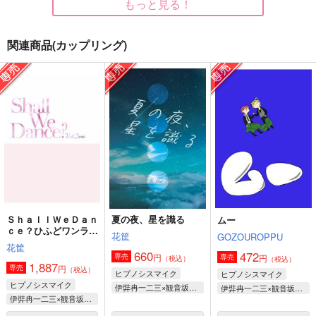
もっと見る！
関連商品(カップリング)
1番人気12.10倍
手短に、編む。
アルバートが泣いてる
単勝1.7倍
iCY MiLK LAKE
兎にも角にも
629
157
787
円
円
円
（税込）
（税込）
（税込）
伊弉冉一二三×観音坂独歩
伊弉冉一二三×観音坂独歩
観音坂独歩×伊弉冉一二三
サンプル
サンプル
サンプル
作品詳細
作品詳細
作品詳細
ＳｈａｌｌＷｅＤａｎ
夏の夜、星を識る
ムー
ｃｅ？ひふどワンライ
花筐
GOZOUROPPU
まとめログ０3
花筐
660
472
円
専売
円
専売
（税込）
（税込）
1,887
円
専売
（税込）
ヒプノシスマイク
ヒプノシスマイク
ヒプノシスマイク
伊弉冉一二三×観音坂独歩
伊弉冉一二三×観音坂独歩
伊弉冉一二三×観音坂独歩