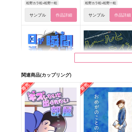
松野カラ松×松野一松
松野カラ松×松野一松
サンプル
作品詳細
サンプル
作品詳細
関連商品(カップリング)
目が逢う瞬間にはもう堕ちて
ルールとルーティン
いる
岸人
好屋牢
472
円
（税込）
1,100
円
（税込）