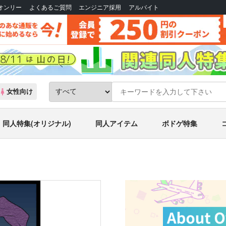
Bオンリー
よくあるご質問
エンジニア採用
アルバイト
女性向け
同人特集(オリジナル)
同人アイテム
ボドゲ特集