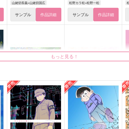
山姥切長義×山姥切国広
松野カラ松×松野一松
サンプル
作品詳細
サンプル
作品詳細
もっと見る！
キラキラの夏をキミに
Too Over!
ひっつきもっつき
はちみつノイズ
472
787
円
円
（税込）
（税込）
3