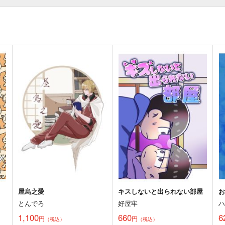
屋烏之愛
キスしないと出られない部屋
とんでろ
好屋牢
1,100
660
6
円
円
（税込）
（税込）