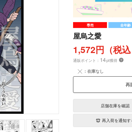
専売
全年齢
屋烏之愛
1,572円（税
14
通販ポイント：
pt獲得
？
╳
：在庫なし
再
店舗在庫
を確認
再入荷を通知す