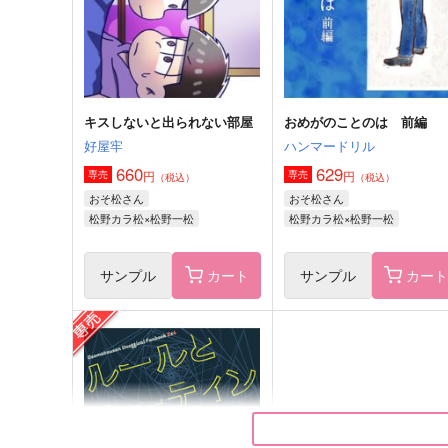
松野カラ松×松野一松
松野カラ松×松野一松
サンプル
作品詳細
サンプル
作品詳細
キスしないと出られない部屋
おめがのことのは 前編
好屋牢
ハンマードリル
660
629
円
円
専売
専売
（税込）
（税込）
おそ松さん
おそ松さん
松野カラ松×松野一松
松野カラ松×松野一松
サンプル
カート
サンプル
カー
あの頃の俺たちは
かけら
はちみつノイズ
808
787
625
円
円
（税込）
（税込）