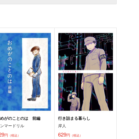
おめがのことのは 前編
行き詰まる暮らし
ハンマードリル
岸人
29
629
円
円
（税込）
（税込）