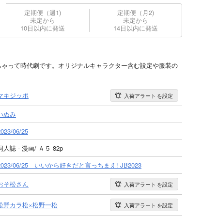
定期便（週1)
定期便（月2)
未定から
未定から
10日以内に発送
14日以内に発送
ちゃって時代劇です。オリジナルキャラクター含む設定や服装の
。
マキジッポ
入荷アラート
を設定
いぬみ
2023/06/25
同人誌 - 漫画/ Ａ５ 82p
2023/06/25 いいから好きだと言っちまえ! JB2023
おそ松さん
入荷アラート
を設定
松野カラ松×松野一松
入荷アラート
を設定