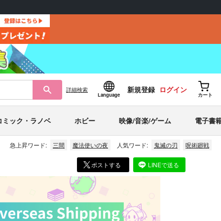
新規登録
ログイン
詳細
検索
Language
カート
コミック・ラノベ
ホビー
映像/音楽/ゲーム
電子書
急上昇ワード:
三間
魔法使いの夜
人気ワード:
鬼滅の刃
呪術廻戦
ポストする
LINEで送る