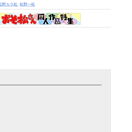
松野カラ松
松野一松