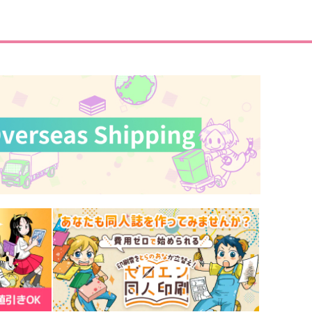
739
円
（税込）
松野カラ松×松野おそ松
松野カラ松×松野十四松
サンプル
作品詳細
サンプル
作品詳細