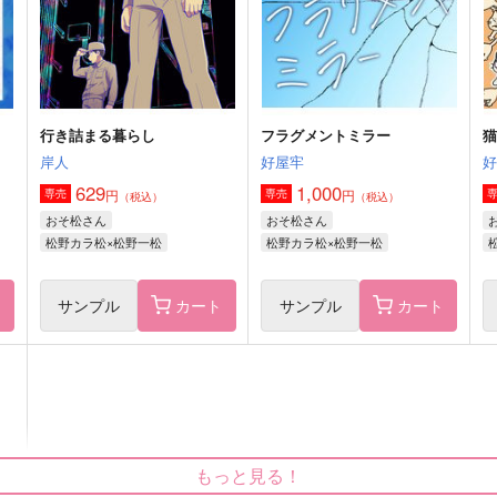
松野一松×松野カラ松
松野一松×松野おそ松
サンプル
作品詳細
サンプル
作品詳細
行き詰まる暮らし
フラグメントミラー
岸人
好屋牢
629
1,000
円
円
専売
専売
（税込）
（税込）
おそ松さん
おそ松さん
松野カラ松×松野一松
松野カラ松×松野一松
ト
サンプル
カート
サンプル
カート
オレはつよい！
ぽっかぽかぽか
いわし定食
コイノボルコイ
もっと見る！
715
787
1
円
円
（税込）
（税込）