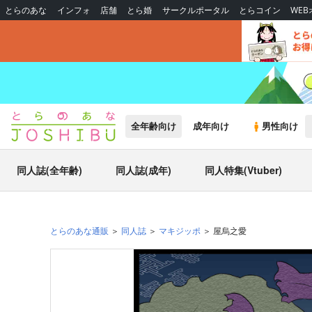
とらのあな
インフォ
店舗
とら婚
サークルポータル
とらコイン
WE
全年齢向け
成年向け
男性向け
同人誌(全年齢)
同人誌(成年)
同人特集(Vtuber)
とらのあな通販
同人誌
マキジッポ
屋烏之愛