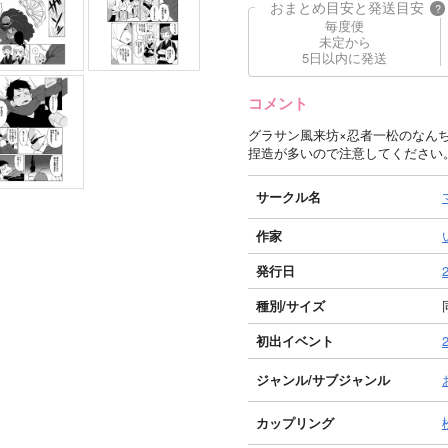
おまとめ目安と発送目安
?
毎度便
未定から
5日以内に発送
コメント
グラサン風来坊×忍者一松のなん
捏造が多いので注意してください
サークル名
作家
発行日
種別/サイズ
初出イベント
ジャンル/
サブジャンル
カップリング