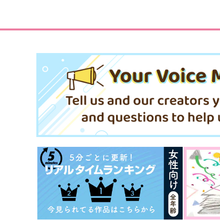
松野一松×松野おそ松
松野カラ松×松野おそ松
サンプル
作品詳細
サンプル
作品詳細
ルールとルーティン
岸人
472
円
専売
（税込）
おそ松さん
松野カラ松×松野一松
サンプル
カート
君を知りたい
うしろの正面だあれ？
てぴとくら～地球のへそ～
GOMIQUZ