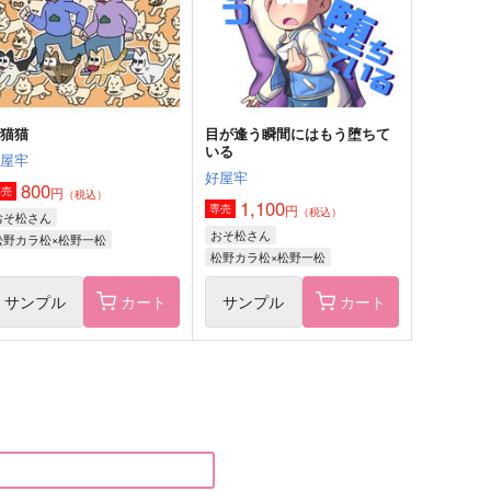
松野一松×松野チョロ松
松野おそ松×松野一松
サンプル
作品詳細
サンプル
作品詳細
猫猫猫
目が逢う瞬間にはもう堕ちて
いる
好屋牢
好屋牢
800
円
専売
（税込）
1,100
円
専売
（税込）
おそ松さん
おそ松さん
松野カラ松×松野一松
松野カラ松×松野一松
サンプル
カート
サンプル
カート
それはまるでドラマのような
２人でいるとほら、このよう
に。
ワンだふるワールド
コイノボルコイ
,375
円
（税込）