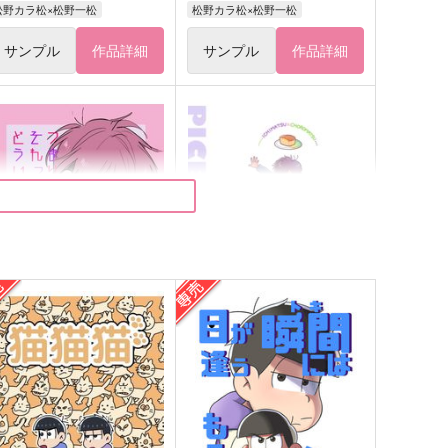
松野カラ松×松野一松
松野カラ松×松野一松
サンプル
作品詳細
サンプル
作品詳細
つまりそれってどういうこ
PIECE OF CAKE
と？
キナコロンド
ホクリホカ。
787
円
（税込）
62
円
（税込）