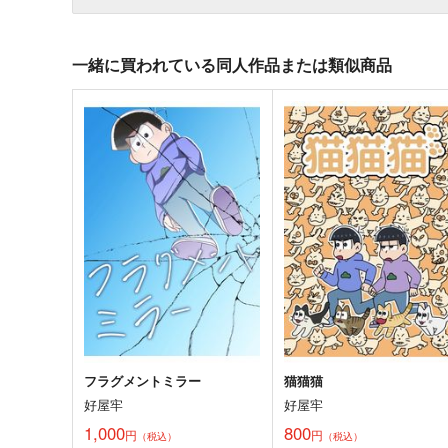
一緒に買われている同人作品または類似商品
フラグメントミラー
猫猫猫
好屋牢
好屋牢
1,000
800
円
円
（税込）
（税込）