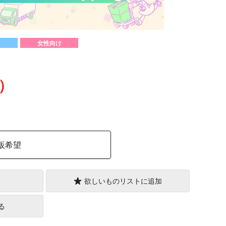
女性向け
込）
販希望
欲しいものリストに追加
る