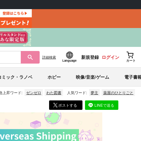
新規登録
ログイン
詳細
検索
Language
カート
コミック・ラノベ
ホビー
映像/音楽/ゲーム
電子書
急上昇ワード:
ゼンゼロ
わた図書
人気ワード:
夢主
薬屋のひとりごと
ポストする
LINEで送る