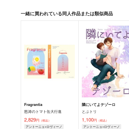
一緒に買われている同人作品または類似商品
Fragrantia
隣にいてよテゾーロ
怒涛のトマト缶大行進
とぶトリ
2,829
1,100
円
円
（税込）
（税込）
アントーニョ×ロヴィーノ
アントーニョ×ロヴィーノ