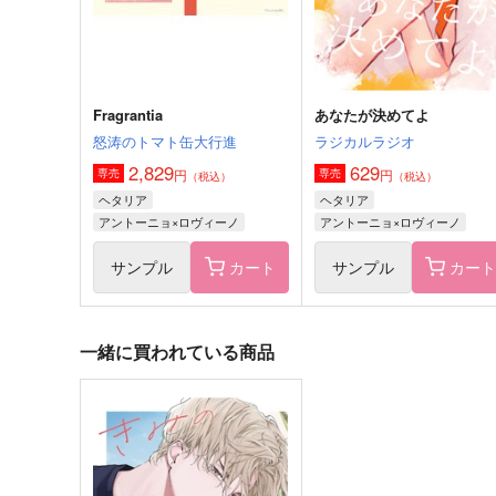
ギルベルト×ロヴィーノ
サンプル
作品詳細
サンプル
作品詳細
Fragrantia
あなたが決めてよ
怒涛のトマト缶大行進
ラジカルラジオ
2,829
629
円
円
専売
専売
（税込）
（税込）
ヘタリア
ヘタリア
アントーニョ×ロヴィーノ
アントーニョ×ロヴィーノ
サンプル
カート
サンプル
カー
一緒に買われている商品
ろぷ！！
Lights Camera Action!
ヌコ=サン
ほんちゃ。
1,650
787
円
円
（税込）
（税込）
イヴァン×ギルベルト