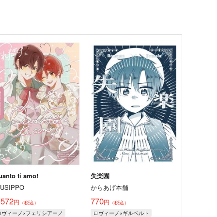
uanto ti amo!
失楽園
NUSIPPO
からあげ本舗
,572
770
円
円
（税込）
（税込）
ロヴィーノ×フェリシアーノ
ロヴィーノ×ギルベルト