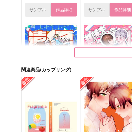
サンプル
作品詳細
サンプル
作品詳細
関連商品(カップリング)
遠足弁当
甘味をぎゅぎゅっと詰めま
て!!
窓ぎわみかん
ひだまりシフォン堂
550
円
（税込）
1,000
円
（税込）
ロヴィーノ・ヴァルガス