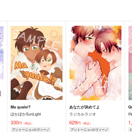
Ma quale!?
あなたが決めてよ
Q
ぽかぽかSunLight
ラジカルラジオ
I
330
629
1
円
円
（税込）
（税込）
アントーニョ×ロヴィーノ
アントーニョ×ロヴィーノ