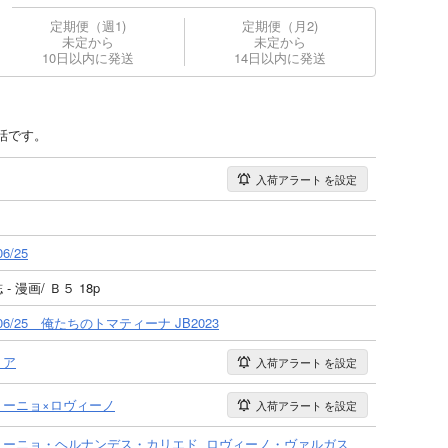
定期便（週1)
定期便（月2)
未定から
未定から
10日以内に発送
14日以内に発送
話です。
入荷アラート
を設定
06/25
- 漫画/ Ｂ５ 18p
3/06/25 俺たちのトマティーナ JB2023
リア
入荷アラート
を設定
トーニョ×ロヴィーノ
入荷アラート
を設定
トーニョ・ヘルナンデス・カリエド
ロヴィーノ・ヴァルガス