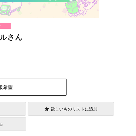
け
ルさん
）
販希望
欲しいものリストに追加
る