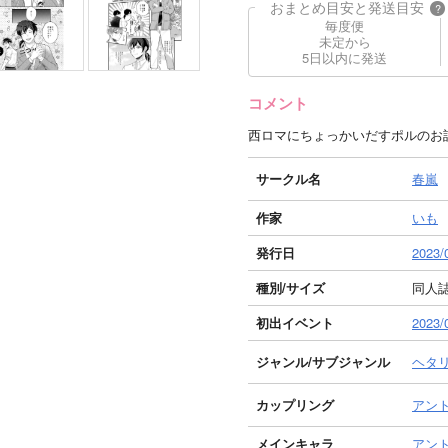
おまとめ目安と発送目安
?
毎度便
未定から
5日以内に発送
コメント
西ロマにちょっかいだすポルのお
サークル名
春嵐
作家
いも
発行日
2023/
種別/サイズ
同人誌 
初出イベント
202
ジャンル/
サブジャンル
ヘタ
カップリング
アン
メインキャラ
アン