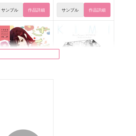
サンプル
作品詳細
サンプル
作品詳細
きもの日和ときみと春
きみはキセキ
022
すいおん25℃
,320
2,640
円
円
（税込）
（税込）
フェリシアーノ×本田桜
アーサー×本田菊