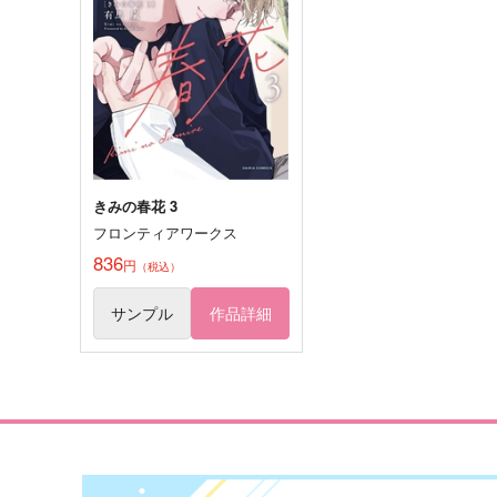
サンプル
作品詳細
サンプル
作品詳細
きみの春花 3
フロンティアワークス
836
円
（税込）
サンプル
作品詳細
るんちょまの見守りクリップ
ちょまいっぱいネックスト
ップ
いもポテト
いもポテト
715
円
（税込）
2,000
円
（税込）
ルンルン