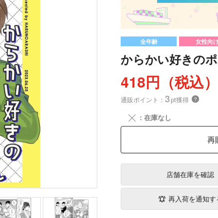
全年齢
女性向
からかい好きのポ
418円（税込
3
通販ポイント：
pt獲得
？
╳
：在庫なし
再
店舗在庫
を確認
再入荷を通知す