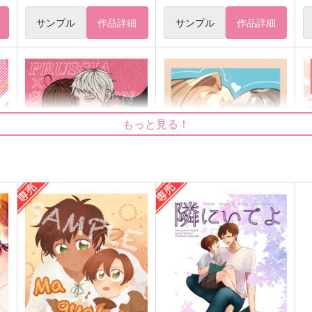
サンプル
作品詳細
サンプル
作品詳細
もっと見る！
し
甘美な罠にご注意を。
アベ星まとめ本
おつまみはピッツァ
いも飴
1
629
660
1
円
円
（税込）
（税込）
ギルベルト×ロヴィーノ
アベンチュリン×星