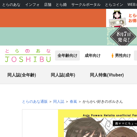
とらのあな
インフォ
店舗
とら婚
サークルポータル
とらコイン
WE
全年齢向け
成年向け
男性向け
同人誌(全年齢)
同人誌(成年)
同人特集(Vtuber)
とらのあな通販
同人誌
春嵐
からかい好きのポルさん