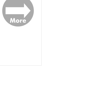
サンプル
作品詳細
サンプル
作品詳細
イマジナリーライン
オカン審神者と一時預かりの
加州くん
オチャノコサイサイ
いもポテト
15
円
（税込）
990
円
（税込）
カミュ×愛島セシル