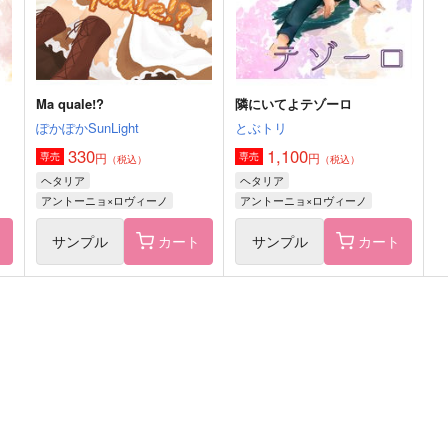
サンプル
作品詳細
サンプル
作品詳細
Ma quale!?
隣にいてよテゾーロ
ぽかぽかSunLight
とぶトリ
330
1,100
円
円
専売
専売
（税込）
（税込）
ヘタリア
ヘタリア
アントーニョ×ロヴィーノ
アントーニョ×ロヴィーノ
ト
サンプル
カート
サンプル
カート
ぽぽぼん5
婚約×嫉妬×すれ違い 前編
ぽめらんど
Lila
787
1,690
7
円
円
（税込）
（税込）
ギルベルト・バイルシュミット
アーサー×本田菊