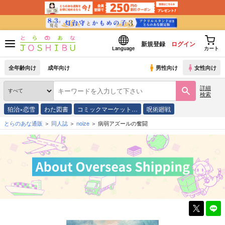
新規登録
ログイン
Language
カート
全年齢向け
成年向け
男性向け
女性向け
詳細
検索
狛治×恋雪
わた図書
コミックマーケット…
呪術廻戦
とらのあな通販
同人誌
noize
病弱アズールの奮闘