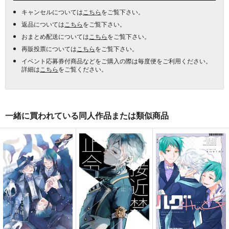
キャンセルについては
こちら
をご覧下さい。
返品については
こちら
をご覧下さい。
おまとめ配送については
こちら
をご覧下さい。
再販投票については
こちら
をご覧下さい。
イベント応募券付商品などをご購入の際は毎度便をご利用ください。
詳細は
こちら
をご覧ください。
一緒に買われている同人作品または類似商品