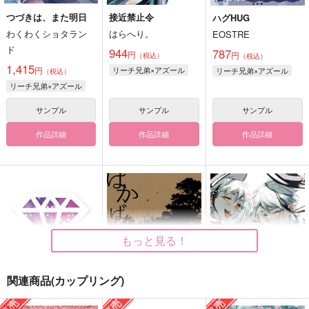
つづきは、また明日
接近禁止令
ハグHUG
わくわくショタラン
はらへり。
EOSTRE
ド
944
787
円
円
（税込）
（税込）
1,415
円
リーチ兄弟×アズール
リーチ兄弟×アズール
（税込）
リーチ兄弟×アズール
サンプル
サンプル
サンプル
作品詳細
作品詳細
作品詳細
もっと見る！
関連商品(カップリング)