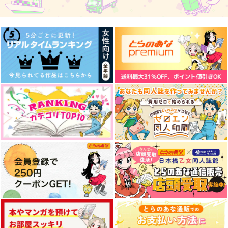
787
614
1,257
円
円
円
（税込）
（税込）
（税込）
リーチ兄弟×アズール
リーチ兄弟×アズール
リーチ兄弟×アズール
サンプル
サンプル
サンプル
作品詳細
作品詳細
作品詳細
境界で嗤う
get along 3
Vaultarium
游文堂
JAFA
EOSTRE
614
787
1,257
円
円
専売
専売
円
専売
（税込）
（税込）
（税込）
その他
その他
その他
リーチ兄弟×アズール
リーチ兄弟×アズール
リーチ兄弟×アズール
サンプル
サンプル
サンプル
カート
カート
カート
ハピエンルートAorB
みつ。
Mermaid Memory
マグロ旅館
鈍行ビリア
はらへり。
787
472
6,287
円
円
円
（税込）
（税込）
（税込）