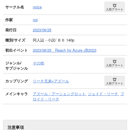
サークル名
noize
入荷アラート
作家
noi
発行日
2023/06/25
種別/サイズ
同人誌 - 小説/ Ｂ６ 140p
初出イベント
2023/06/25 Reach for Azure JB2023
ジャンル/
その他
入荷アラート
サブジャンル
カップリング
リーチ兄弟×アズール
入荷アラート
メインキャラ
アズール・アーシェングロット
ジェイド・リーチ
フ
ロイド・リーチ
注意事項