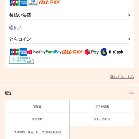
サンプル
サンプル
サンプル
後払い決済
作品詳細
作品詳細
作品詳細
とらコイン
詳しくはこちら
配送
僕・オレたちのこと好
ひとつやねのした
きってほんとう！？
宅配便
ポスト投函
JAFA
はらへり。
787
円
（税込）
店頭受取
おまとめ配送
787
円
（税込）
リーチ兄弟×アズール
リーチ兄弟×アズール
11,000円（税込）以上で送料当社負担