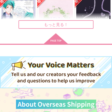
仙元山
お化け屋敷
游文堂
787
315
円
円
（税込）
（税込）
614
円
（税込）
アズール×イデア
アズール×リーチ兄弟
リーチ兄弟×アズール
もっと見る！
サンプル
サンプル
サンプル
作品詳細
作品詳細
作品詳細
ハグHUG
ラブレターは何度でも
一世一代の恋なれば
EOSTRE
JAFA
蒼茫屋
787
629
787
円
円
専売
専売
円
専売
（税込）
（税込）
（税込）
その他
その他
その他
リーチ兄弟×アズール
リーチ兄弟×アズール
リーチ兄弟×アズール
サンプル
サンプル
サンプル
カート
カート
カート
emotional changes
境界で嗤う
Vaultarium
JAFA
游文堂
EOSTRE