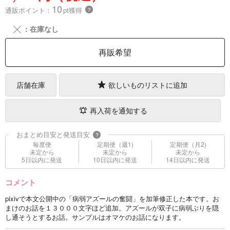
10
通販ポイント：
pt獲得
？
╳
：在庫なし
再販希望
店舗在庫
欲しいものリストに追加
再入荷を通知する
おまとめ目安と発送目安
?
毎度便
定期便（週1)
定期便（月2)
未定から
未定から
未定から
5日以内に発送
10日以内に発送
14日以内に発送
コメント
pixivで本文公開中の「病弱アズールの奮闘」を加筆修正した本です。お
まけのお話を１３０００文字ほど追加。アズールが双子に病弱ぶりを隠
し通そうとするお話。サンプルはオマケのお話になります。