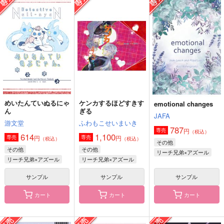
アズイドづくし
はかばかしきしたい
Best partner
お化け屋敷
扉を開けて
はらへり。
330
330
2,357
円
円
円
（税込）
（税込）
（税込）
アズール×リーチ兄弟
アズール×リーチ兄弟
リーチ兄弟×アズール
サンプル
サンプル
サンプル
作品詳細
作品詳細
作品詳細
めいたんていぬるにゃ
ケンカするほどすきす
emotional changes
ん
ぎる
JAFA
游文堂
ふわもこせいまいき
787
円
専売
（税込）
614
1,100
円
円
専売
専売
（税込）
（税込）
その他
その他
その他
リーチ兄弟×アズール
リーチ兄弟×アズール
リーチ兄弟×アズール
サンプル
サンプル
サンプル
カート
カート
カート
アンビエント・ノイズ
アズイド三番勝負！
めいたんていぬるにゃ
ん