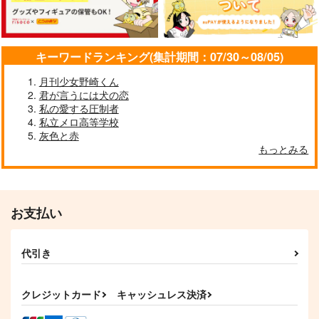
アズール×リーチ兄弟
リーチ兄弟×アズール
リーチ兄弟×アズール
サンプル
サンプル
サンプル
キーワードランキング(集計期間：07/30～08/05)
作品詳細
作品詳細
作品詳細
月刊少女野崎くん
君が言うには犬の恋
私の愛する圧制者
私立メロ高等学校
ひとつやねのした
灰色と赤
JAFA
もっとみる
787
円
専売
（税込）
その他
リーチ兄弟×アズール
お支払い
サンプル
最高を、貴方に
HAPPY HAPPY HAP
ちびフロイラストレー
カート
代引き
PY
ションブック
お化け屋敷
6《small》
coto coto
EGOISM.
330
円
（税込）
495
クレジットカード
キャッシュレス決済
1,257
円
円
（税込）
（税込）
アズール×リーチ兄弟
フロイド・リーチ
シュラウド兄弟×アズール