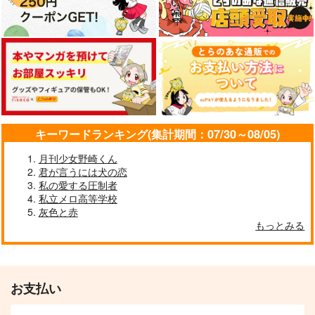
サンプル
サンプル
サンプル
サンプル
サンプル
サンプル
カート
カート
カート
作品詳細
作品詳細
作品詳細
キーワードランキング(集計期間：07/30～08/05)
月刊少女野崎くん
君が言うには犬の恋
私の愛する圧制者
私立メロ高等学校
灰色と赤
あなたと巡る春夏秋冬
鐡-KUROGANE-
もっとみる
うぐとどぐ
LOVE！
柑味処
m.m.m.
DRAGONBALL
らでんばん
3,457
3,929
円
円
専売
専売
むちゅう。
（税込）
（税込）
605
円
（税込）
刀剣乱舞
刀剣乱舞
大典太光世
1,572
円
（税込）
鶯丸
大典太光世×水心子正秀
ソハヤノツルキ
お支払い
孫悟空×チチ
サンプル
サンプル