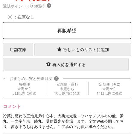
5
通販ポイント：
pt獲得
？
╳
：在庫なし
再販希望
店舗在庫
欲しいものリストに追加
再入荷を通知する
おまとめ目安と発送目安
?
毎度便
定期便（週1)
定期便（月2)
未定から
未定から
未定から
5日以内に発送
10日以内に発送
14日以内に発送
コメント
冷菓に纏わる三池兄弟中心本。大典太光世・ソハヤノツルキの他、蛍
丸、一文字則宗、膝丸、謙信景光が登場します。全文Web公開してお
り、書き下ろしはありません。ご了承の上お買い求めください。