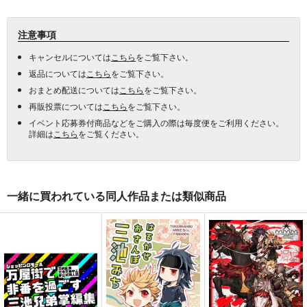
注意事項
キャンセルについては
こちら
をご覧下さい。
返品については
こちら
をご覧下さい。
おまとめ配送については
こちら
をご覧下さい。
再販投票については
こちら
をご覧下さい。
イベント応募券付商品などをご購入の際は毎度便をご利用ください。
詳細は
こちら
をご覧ください。
一緒に買われている同人作品または類似商品