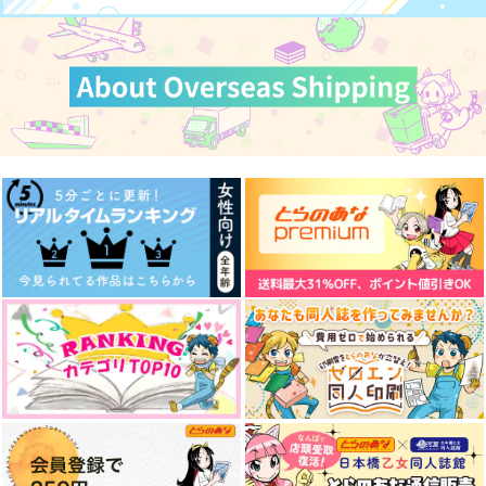
472
1,430
688
円
円
円
（税込）
（税込）
（税込）
サンプル
サンプル
サンプル
五年生
七松小平太×平滝夜叉丸
五条悟×乙骨憂太
カート
カート
カート
サンプル
サンプル
サンプル
作品詳細
作品詳細
作品詳細
彩りある平穏
人の身の、いたずら
ねこねこねこ！
緑にそそぐ
道草と熟音
THALASSA
オバケなんてないさ
世界うぐさんぽ
日常茶飯
472
900
944
円
円
専売
円
専売
（税込）
（税込）
（税込）
ちょこどーなつ
らでんばん
春マンジャロ
刀剣乱舞
刀剣乱舞
刀剣乱舞
大典太光世
822
880
891
大典太光世×鬼丸国綱
大典太光世×水心子正秀
円
円
ソハヤノツルキ
円
（税込）
（税込）
（税込）
オールキャラ
鶯丸
竈門炭治郎