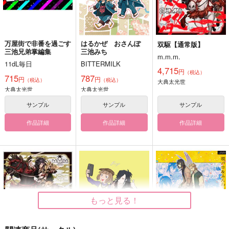
万屋街で非番を過ごす
はるかぜ おさんぽ
双駆【通常版】
三池兄弟掌編集
三池みち
m.m.m.
11dL毎日
BITTERMILK
4,715
円
（税込）
715
787
円
円
（税込）
（税込）
大典太光世
大典太光世
大典太光世
サンプル
サンプル
サンプル
作品詳細
作品詳細
作品詳細
もっと見る！