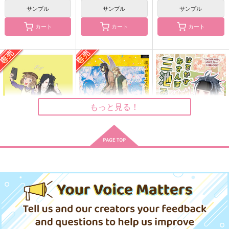
m.m.m.
m.m.m.
サンプル
サンプル
サンプル
11:56
3,929
4,715
787
円
円
円
（税込）
（税込）
（税込）
カート
カート
カート
大典太光世
大典太光世
サンプル
サンプル
サンプル
作品詳細
作品詳細
作品詳細
もっと見る！
Boy
たのしいふたりぐらし
はるかぜ おさんぽ
三池みち
Anti
THALASSA
BITTERMILK
787
944
円
円
専売
専売
（税込）
（税込）
787
円
（税込）
刀剣乱舞
刀剣乱舞
くらし
景の夕なるを忘れ
夢うつら
刀剣乱舞
大典太光世
大典太光世×前田藤四郎
大典太光世×ソハヤノツルキ
ん
望宴郷
mccat
ソハヤノツルキ