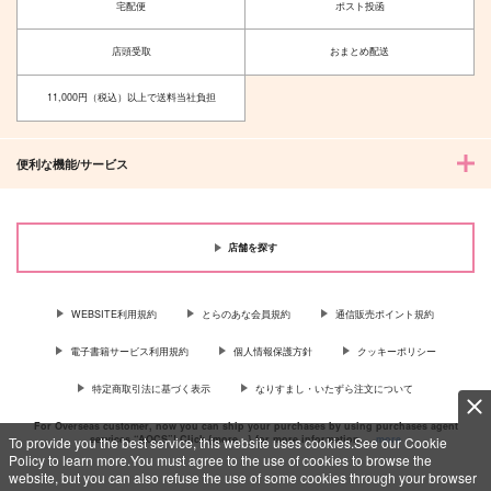
宅配便
ポスト投函
店頭受取
おまとめ配送
11,000円（税込）以上で送料当社負担
便利な機能/サービス
店舗を探す
WEBSITE利用規約
とらのあな会員規約
通信販売ポイント規約
電子書籍サービス利用規約
個人情報保護方針
クッキーポリシー
特定商取引法に基づく表示
なりすまし・いたずら注文について
For Overseas customer, now you can ship your purchases by using purchases agent
services “AOCS”! Click {more…} for more information …
more
To provide you the best service, this website uses cookies.See our Cookie
Policy to learn more.You must agree to the use of cookies to browse the
website, but you can also refuse the use of some cookies through your browser