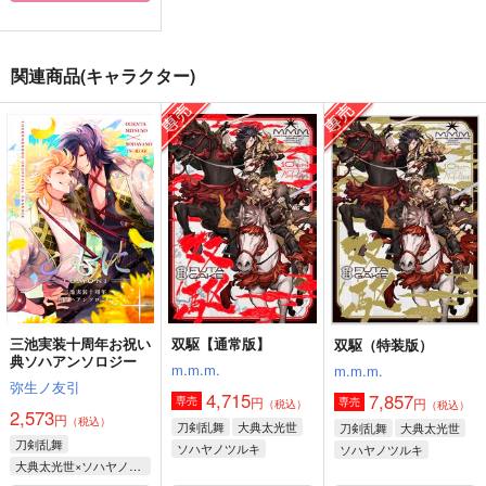
人の身の、いたずら
彩りある平穏
ねこねこねこ！
道草と熟音
緑にそそぐ
THALASSA
関連商品(キャラクター)
900
472
944
円
円
円
（税込）
（税込）
（税込）
大典太光世
大典太光世×水心子正秀
大典太光世×鬼丸国綱
サンプル
サンプル
サンプル
作品詳細
作品詳細
作品詳細
三池実装十周年お祝い
双駆【通常版】
双駆（特装版）
典ソハアンソロジー
m.m.m.
m.m.m.
弥生ノ友引
4,715
7,857
円
専売
円
専売
（税込）
（税込）
2,573
円
（税込）
刀剣乱舞
大典太光世
刀剣乱舞
大典太光世
刀剣乱舞
ソハヤノツルキ
ソハヤノツルキ
大典太光世×ソハヤノツルキ
鐡-KUROGANE-
黒白
4＋