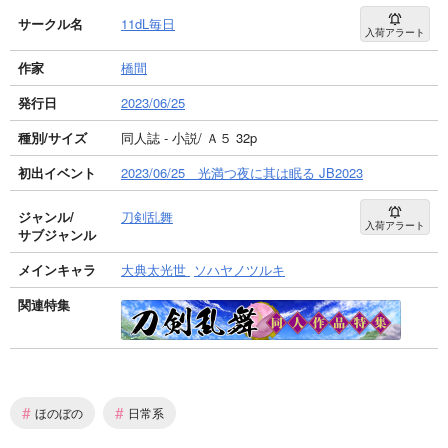
サークル名
11dL毎日
入荷アラート
作家
橋間
発行日
2023/06/25
種別/サイズ
同人誌 - 小説/ Ａ５ 32p
初出イベント
2023/06/25 光満つ夜に其は眠る JB2023
ジャンル/
刀剣乱舞
入荷アラート
サブジャンル
メインキャラ
大典太光世
ソハヤノツルキ
関連特集
#
#
ほのぼの
日常系