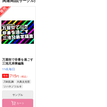
関連商品(サークル)
双駆（特装版）
Boy
たのしいふたりぐらし
m.m.m.
Anti
THALASSA
7,857
787
944
円
円
円
（税込）
（税込）
（税込）
大典太光世
大典太光世×前田藤四郎
大典太光世×ソハヤノツルキ
サンプル
サンプル
サンプル
作品詳細
作品詳細
作品詳細
万屋街で非番を過ごす
三池兄弟掌編集
11dL毎日
715
円
専売
（税込）
刀剣乱舞
大典太光世
ソハヤノツルキ
サンプル
カート