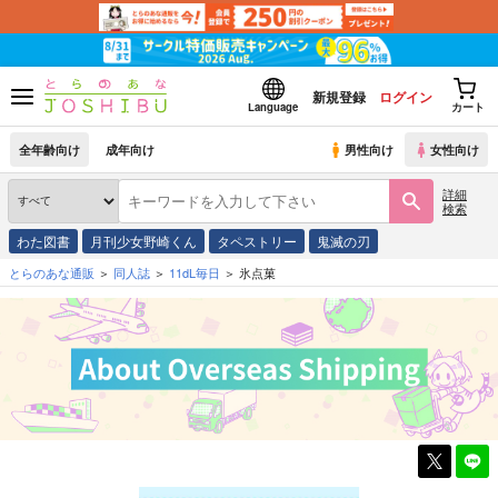
新規登録
ログイン
Language
カート
全年齢向け
成年向け
男性向け
女性向け
詳細
検索
わた図書
月刊少女野崎くん
タペストリー
鬼滅の刃
とらのあな通販
同人誌
11dL毎日
氷点菓