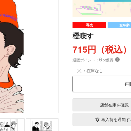
専売
全年齢
橙喫す
715円（税込
6
通販ポイント：
pt獲得
？
╳
：在庫なし
再
店舗在庫
を確認
再入荷を通知す