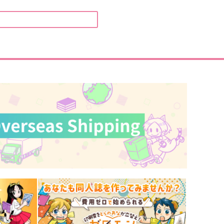
サラマンダー倶楽部
Clo*Reco
44
715
円
円
（税込）
（税込）
杉元佐一×尾形百之助
杉元佐一×尾形百之助
サンプル
作品詳細
サンプル
作品詳細