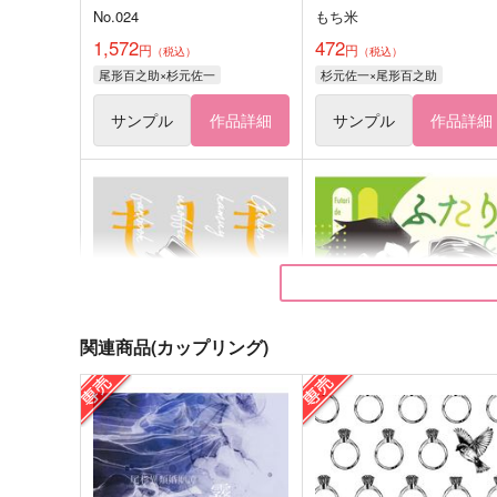
No.024
もち米
1,572
472
円
円
（税込）
（税込）
尾形百之助×杉元佐一
杉元佐一×尾形百之助
サンプル
作品詳細
サンプル
作品詳細
関連商品(カップリング)
もしも
ふたりで