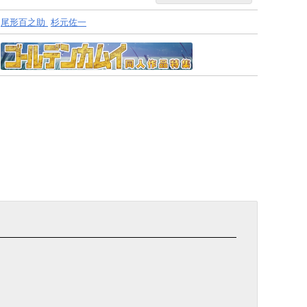
尾形百之助
杉元佐一