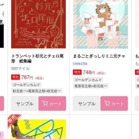
おみそしる
猫の書棚
1,572
472
2
円
円
（税込）
（税込）
杉元佐一×尾形百之助
杉元佐一×尾形百之助
サンプル
作品詳細
サンプル
作品詳細
トランペット杉元とチェロ尾
まるごとぎっしりミニ元チャ
形 総集編
crescita
500マイル
748
円
専売
（税込）
787
円
専売
（税込）
ゴールデンカムイ
ゴールデンカムイ
尾形百之助×杉元佐一
杉元佐一×尾形百之助×杉元佐一
ト
サンプル
カート
サンプル
カート
まるごとぎっしりミニ元チャ
大ファンです！