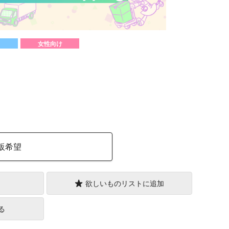
女性向け
）
販希望
欲しいものリストに追加
る