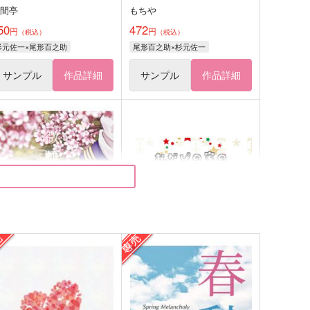
世間亭
もちや
50
472
円
円
（税込）
（税込）
杉元佐一×尾形百之助
尾形百之助×杉元佐一
サンプル
作品詳細
サンプル
作品詳細
微睡
【再販】おがぴの家のフォ杉