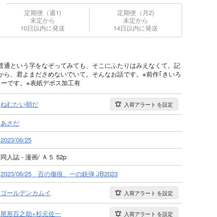
定期便（週1)
定期便（月2)
未定から
未定から
10日以内に発送
14日以内に発送
普通という字をなぞってみても、そこにふたりはみえなくて。記
から、君よまださめないでいて。そんなお話です。※前作｢きいろ
リーです。※表紙デボス加工有
ねむたい朝だ
入荷アラート
を設定
あさだ
2023/06/25
同人誌 - 漫画/ Ａ５ 52p
2023/06/25 百の傷痕、一の銃弾 JB2023
ゴールデンカムイ
入荷アラート
を設定
尾形百之助×杉元佐一
入荷アラート
を設定