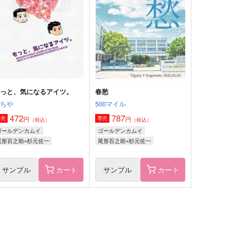
ちゃん
柑橘類
すきがおおい
20
円
（税込）
787
円
（税込）
杉元佐一×尾形百之助
尾形百之助×杉元佐一
サンプル
作品詳細
サンプル
作品詳細
もっと、気になるアイツ。
春愁
もちや
500マイル
472
787
円
円
専売
専売
（税込）
（税込）
ゴールデンカムイ
ゴールデンカムイ
尾形百之助×杉元佐一
尾形百之助×杉元佐一
サンプル
カート
サンプル
カート
俺があいつで以下略。
フォゼになったヤマネコ