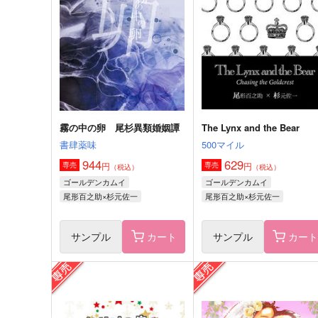
バッブスニップ
バッブスニップ
975
787
円
円
（税込）
（税込）
杉元佐一×尾形百之助
杉元佐一×尾形百之助
サンプル
作品詳細
サンプル
作品詳細
霧の中の卵 尾杉異類婚姻譚
The Lynx and the Bear
書肆薬味
500マイル
944
629
円
円
専売
専売
（税込）
（税込）
ゴールデンカムイ
ゴールデンカムイ
尾形百之助×杉元佐一
尾形百之助×杉元佐一
サンプル
カート
サンプル
カー
なつのともだち
おひげかわいいね。