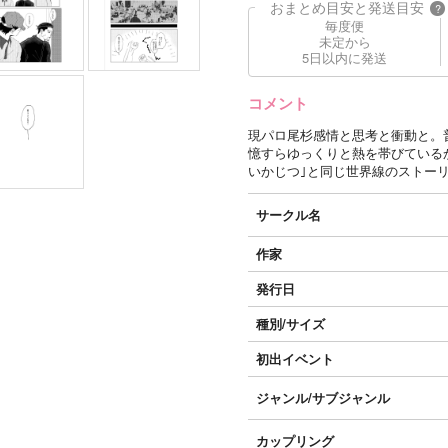
おまとめ目安と発送目安
?
毎度便
未定から
5日以内に発送
コメント
現パロ尾杉感情と思考と衝動と。
憶すらゆっくりと熱を帯びている
いかじつ｣と同じ世界線のストー
サークル名
作家
発行日
種別/サイズ
初出イベント
ジャンル/
サブジャンル
カップリング