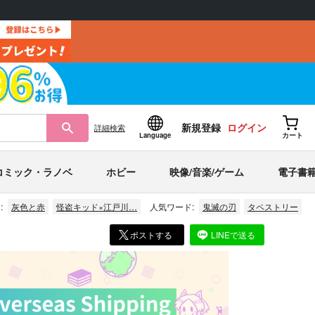
新規登録
ログイン
詳細
検索
Language
カート
コミック・ラノベ
ホビー
映像/音楽/ゲーム
電子書
:
灰色と赤
怪盗キッド×江戸川…
人気ワード:
鬼滅の刃
タペストリー
ポストする
LINEで送る