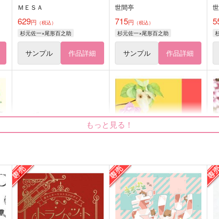
ＭＥＳＡ
世間亭
629
715
5
円
円
（税込）
（税込）
杉元佐一×尾形百之助
杉元佐一×尾形百之助
サンプル
作品詳細
サンプル
作品詳細
もっと見る！
fragment フラグメント
クォーター