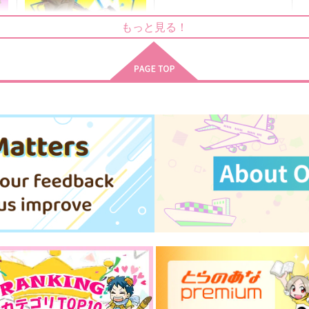
crescita
Cis-ツィス-
もっと見る！
748
944
9
円
円
（税込）
（税込）
尾形百之助×杉元佐一
杉元佐一×尾形百之助
サンプル
作品詳細
サンプル
作品詳細
RE;frain
No.024
1,572
円
専売
（税込）
ゴールデンカムイ
尾形百之助×杉元佐一
ト
サンプル
カート