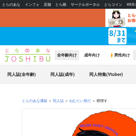
とらのあな
インフォ
店舗
とら婚
サークルポータル
とらコイン
WE
全年齢向け
成年向け
男性向け
同人誌(全年齢)
同人誌(成年)
同人特集(Vtuber)
とらのあな通販
同人誌
ねむたい朝だ
橙喫す