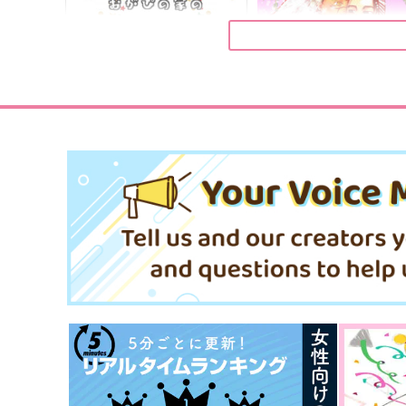
Clo*Reco
ぽんぢる
990
582
円
円
（税込）
（税込）
杉元佐一×尾形百之助
杉元佐一×尾形百之助
サンプル
作品詳細
サンプル
作品詳細
【再販】おがぴの家のフォ杉
【再販】現パロSTK(そのう
ちゃん
ち)結婚する尾杉の本
すきがおおい
すきがおおい
787
787
円
円
専売
専売
（税込）
（税込）
ゴールデンカムイ
ゴールデンカムイ
尾形百之助×杉元佐一
尾形百之助×杉元佐一
サンプル
カート
サンプル
カー
ふわふわあまい
いずれ同じ鍵